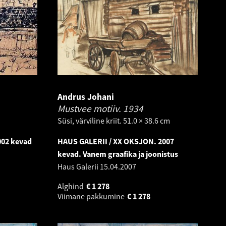
Andrus Johani
Mustvee motiiv.
1934
Süsi, värviline kriit. 51.0 × 38.6 cm
002 kevad
HAUS GALERII / XX OKSJON. 2007
kevad. Vanem graafika ja joonistus
Haus Galerii
15.04.2007
Alghind
€
1 278
Viimane pakkumine
€
1 278