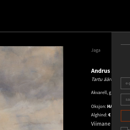
Jaga
Andrus Johan
Tartu äärelinn.
19
Akvarell, guašš, pab
Oksjon:
HAUS GALER
Alghind:
€
1 330
Viimane pakku