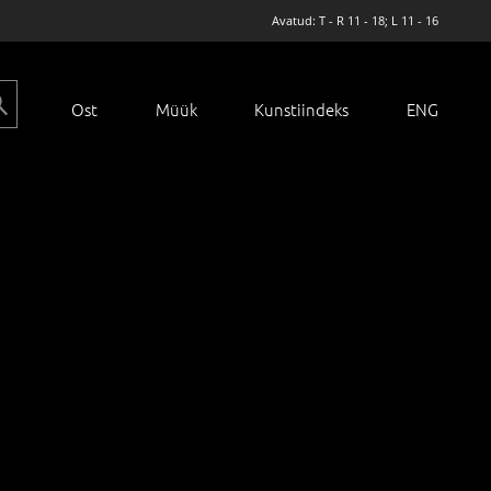
Avatud: T - R 11 - 18; L 11 - 16
Ost
Müük
Kunstiindeks
ENG