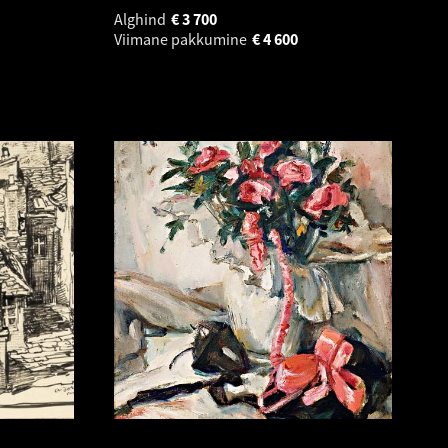
Alghind
€
3 700
Viimane pakkumine
€
4 600