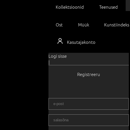
Kollektsioonid
Teenused
Ost
Müük
Kunstiindeks
Kasutajakonto
Logi sisse
|
Registreeru