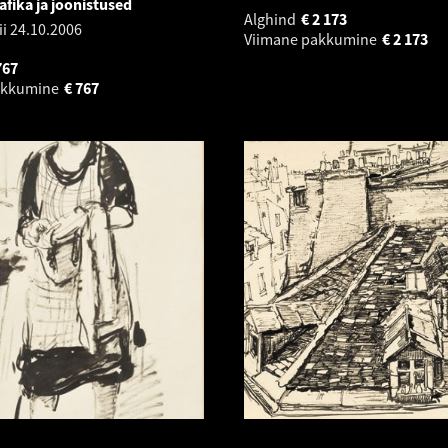
fika ja joonistused
Alghind
€
2 173
ii
24.10.2006
Viimane pakkumine
€
2 173
767
akkumine
€
767