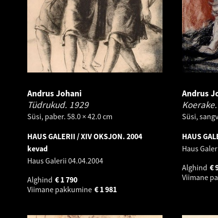
Andrus Johani
Andrus J
Tüdrukud.
1929
Koerake
Süsi, paber. 58.0 × 42.0 cm
Süsi, sangv
HAUS GALERII / XIV OKSJON. 2004
HAUS GALE
kevad
Haus Galer
Haus Galerii
04.04.2004
Alghind
€
Viimane p
Alghind
€
1 790
Viimane pakkumine
€
1 981