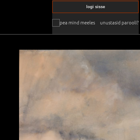
logi sisse
pea mind meeles
unustasid parooli?