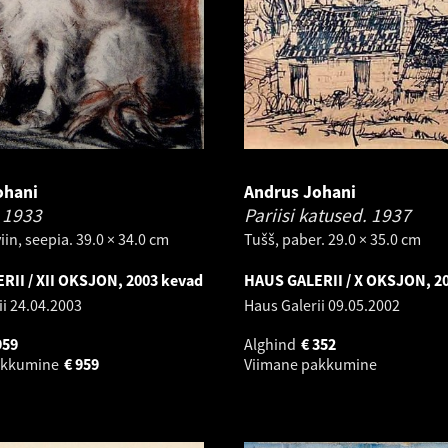
ohani
Andrus Johani
.
1933
Pariisi katused.
1937
iin, seepia. 39.0 × 34.0 cm
Tušš, paber. 29.0 × 35.0 cm
RII / XII OKSJON, 2003 kevad
HAUS GALERII / X OKSJON, 2
ii
24.04.2003
Haus Galerii
09.05.2002
959
Alghind
€
352
akkumine
€
959
Viimane pakkumine