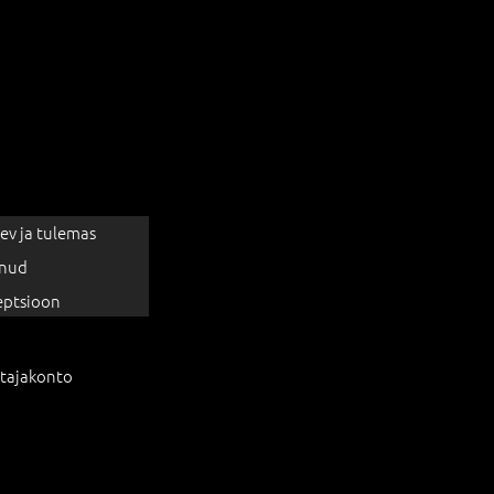
ev ja tulemas
nud
eptsioon
tajakonto