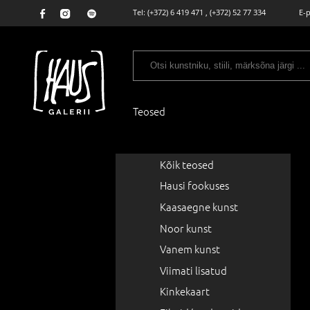
Tel:
(+372) 6 419 471
,
(+372) 52 77 334
E-
Teosed
Kõik teosed
Hausi fookuses
Kaasaegne kunst
Noor kunst
Vanem kunst
Viimati lisatud
Kinkekaart