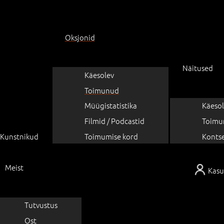
Oksjonid
Näitused
Käesolev
Toimunud
Müügistatistika
Käesol
Filmid / Podcastid
Toimu
Kunstnikud
Toimumise kord
Konts
Meist
Kasu
Tutvustus
Ost