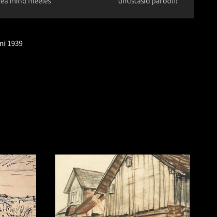
ea mind meeles
unustasid parooli?
ani 1939