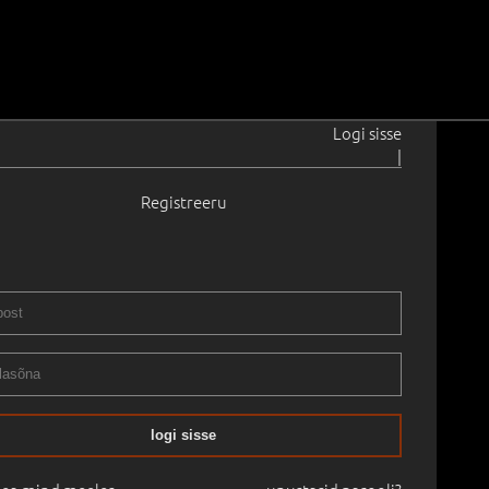
Logi sisse
|
Registreeru
i
1906–1941
39
er
.
41.0 × 54.0 cm
Raamitud
II XXX OKSJON. 2011 sügis
14.10.2011
logi sisse
mine:
€
1 330