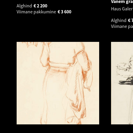
Vanem graa
Alghind
€
2 200
Haus Galer
Viimane pakkumine
€
3 600
Alghind
€
Viimane p