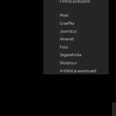
Filmid/ podcastid
Maal
Graafika
Joonistus
Akvarell
Foto
Segatehnika
Skulptuur
Artiklid ja soovitused