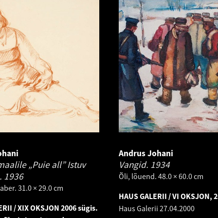
ohani
Andrus Johani
aalile „Puie all” Istuv
Vangid.
1934
.
1936
Õli, lõuend. 48.0 × 60.0 cm
aber. 31.0 × 29.0 cm
HAUS GALERII / VI OKSJON, 2
RII / XIX OKSJON 2006 sügis.
Haus Galerii
27.04.2000