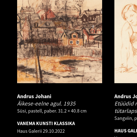
Andrus Johani
Andrus J
Äikese-eelne agul.
1935
Etüüdid m
tütarlaps
Süsi, pastell, paber. 31.2 × 40.8 cm
Sangviin, p
VANEMA KUNSTI KLASSIKA
HAUS GALE
Haus Galerii
29.10.2022