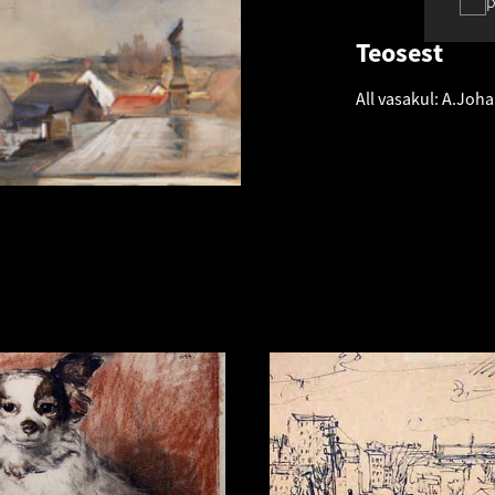
p
Teosest
All vasakul: A.Joh