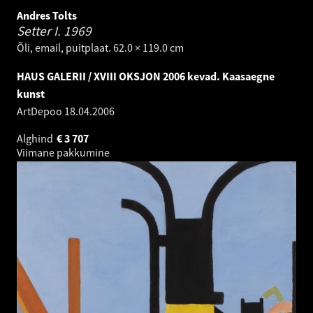
Andres Tolts
Setter I.
1969
Õli, email, puitplaat. 62.0 × 119.0 cm
HAUS GALERII / XVIII OKSJON 2006 kevad. Kaasaegne
kunst
ArtDepoo
18.04.2006
Alghind
€
3 707
Viimane pakkumine