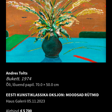
Andres Tolts
Bukett.
1974
Õli, lõuend papil. 70.0 × 50.0 cm
EESTI KUNSTIKLASSIKA OKSJON: MOODSAD RÜTMID
Haus Galerii
05.11.2023
Alghind
€
5 700