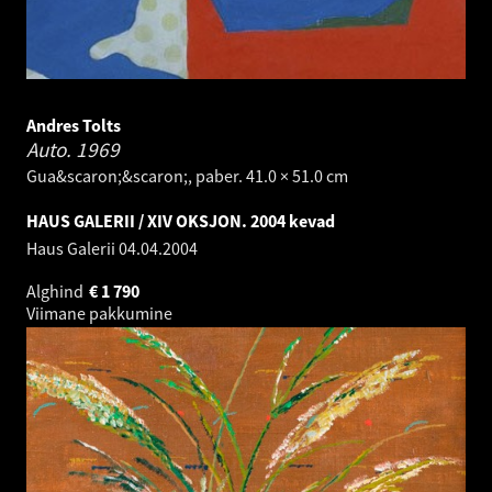
Andres Tolts
Auto.
1969
Gua&scaron;&scaron;, paber. 41.0 × 51.0 cm
HAUS GALERII / XIV OKSJON. 2004 kevad
Haus Galerii
04.04.2004
Alghind
€
1 790
Viimane pakkumine