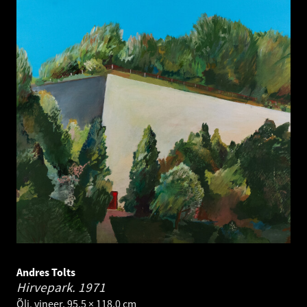
Andres Tolts
Hirvepark.
1971
Õli, vineer. 95.5 × 118.0 cm