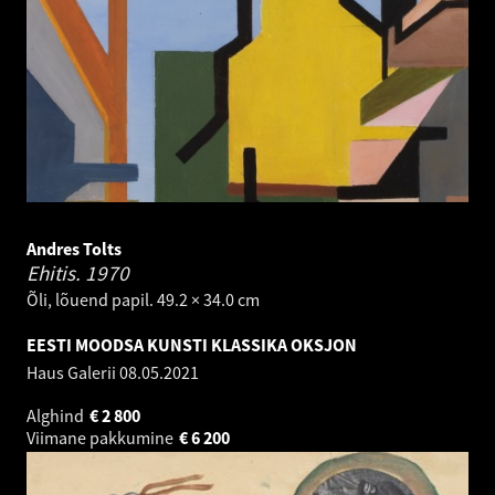
Andres Tolts
Ehitis.
1970
Õli, lõuend papil. 49.2 × 34.0 cm
EESTI MOODSA KUNSTI KLASSIKA OKSJON
Haus Galerii
08.05.2021
Alghind
€
2 800
Viimane pakkumine
€
6 200