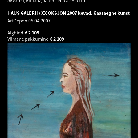
Akvarell, kollaaž,paber. 44.5 × 58.5 cm
HAUS GALERII / XX OKSJON 2007 kevad. Kaasaegne kunst
ArtDepoo
05.04.2007
Alghind
€
2 109
Viimane pakkumine
€
2 109