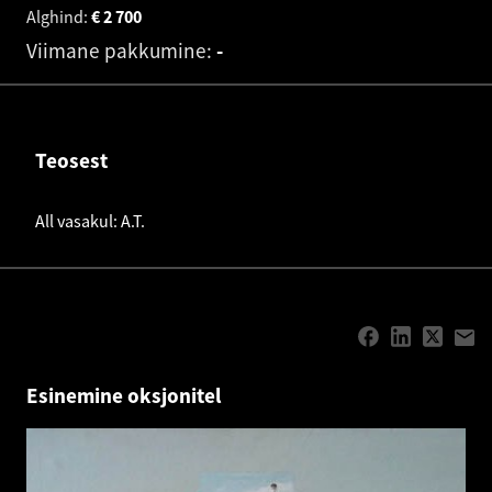
Alghind:
€
2 700
Viimane pakkumine:
-
Teosest
All vasakul: A.T.
Esinemine oksjonitel