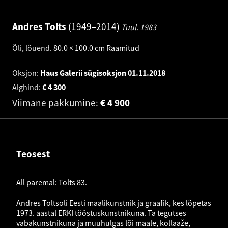
Andres Tolts
1949–2014
Tuul.
1983
Õli, lõuend
.
80.0 × 100.0 cm
Raamitud
Oksjon:
Haus Galerii sügisoksjon
01.11.2018
Alghind:
€
4 300
Viimane pakkumine:
€
4 900
Teosest
All paremal: Tolts 83.
Andres Toltsoli Eesti maalikunstnik ja graafik, kes lõpetas
1973. aastal ERKI tööstuskunstnikuna. Ta tegutses
vabakunstnikuna ja muuhulgas lõi maale, kollaaže,