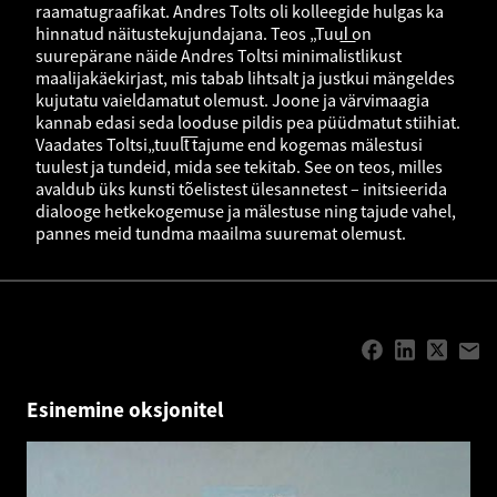
raamatugraafikat. Andres Tolts oli kolleegide hulgas ka
hinnatud näitustekujundajana. Teos „Tuul͟ on
suurepärane näide Andres Toltsi minimalistlikust
maalijakäekirjast, mis tabab lihtsalt ja justkui mängeldes
kujutatu vaieldamatut olemust. Joone ja värvimaagia
kannab edasi seda looduse pildis pea püüdmatut stiihiat.
Vaadates Toltsi„tuult͞ tajume end kogemas mälestusi
tuulest ja tundeid, mida see tekitab. See on teos, milles
avaldub üks kunsti tõelistest ülesannetest – initsieerida
dialooge hetkekogemuse ja mälestuse ning tajude vahel,
pannes meid tundma maailma suuremat olemust.
Esinemine oksjonitel