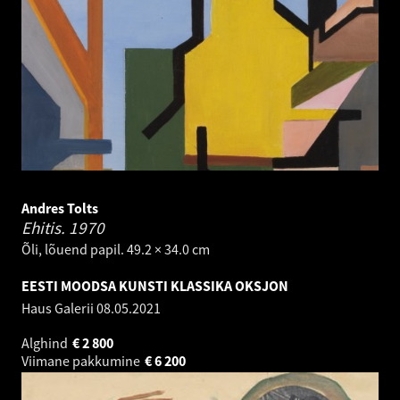
Andres Tolts
Ehitis.
1970
Õli, lõuend papil. 49.2 × 34.0 cm
EESTI MOODSA KUNSTI KLASSIKA OKSJON
Haus Galerii
08.05.2021
Alghind
€
2 800
Viimane pakkumine
€
6 200