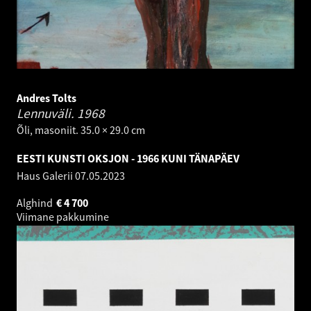
Andres Tolts
Lennuväli.
1968
Õli, masoniit. 35.0 × 29.0 cm
EESTI KUNSTI OKSJON - 1966 KUNI TÄNAPÄEV
Haus Galerii
07.05.2023
Alghind
€
4 700
Viimane pakkumine