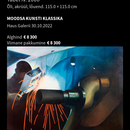
Õli, akrüül, lõuend. 115.0 × 115.0 cm
MOODSA KUNSTI KLASSIKA
Haus Galerii
30.10.2022
Alghind
€
8 300
Viimane pakkumine
€
8 300