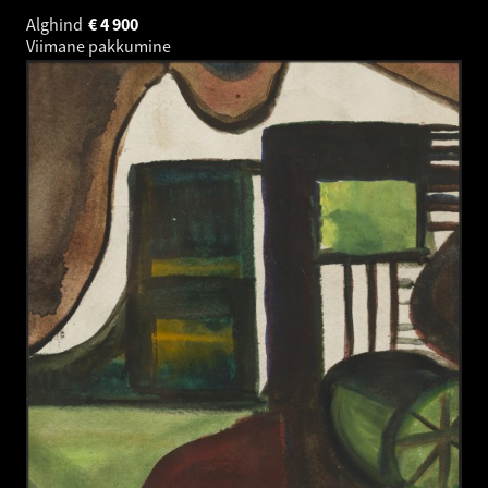
Alghind
€
4 900
Viimane pakkumine