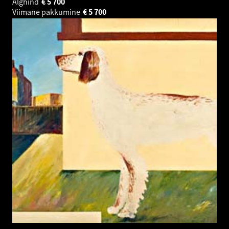
Alghind
€
5 700
Viimane pakkumine
€
5 700