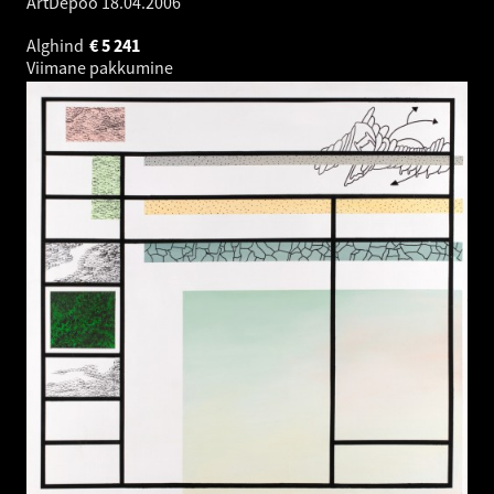
ArtDepoo
18.04.2006
Alghind
€
5 241
Viimane pakkumine