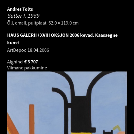
Andres Tolts
Setter I.
1969
Õli, email, puitplaat. 62.0 × 119.0 cm
HAUS GALERII / XVIII OKSJON 2006 kevad. Kaasaegne
kunst
ArtDepoo
18.04.2006
Alghind
€
3 707
Viimane pakkumine