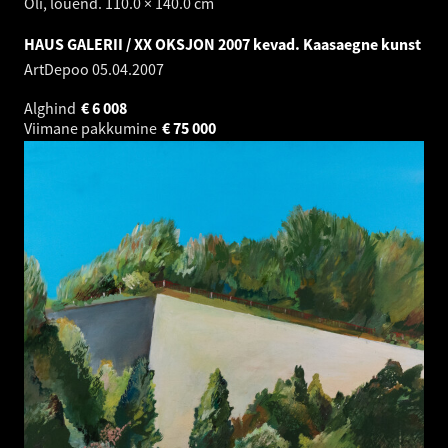
Õli, lõuend. 110.0 × 140.0 cm
HAUS GALERII / XX OKSJON 2007 kevad. Kaasaegne kunst
ArtDepoo
05.04.2007
Alghind
€
6 008
Viimane pakkumine
€
75 000