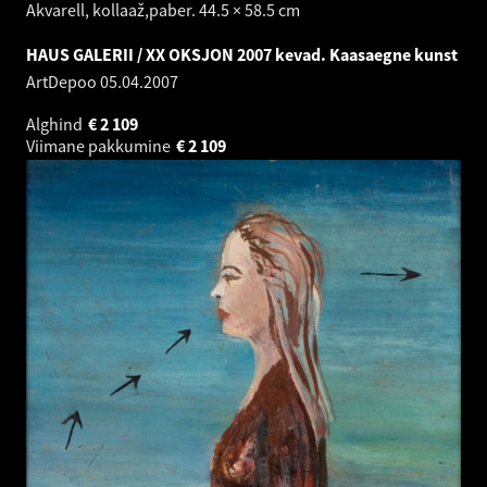
Akvarell, kollaaž,paber. 44.5 × 58.5 cm
HAUS GALERII / XX OKSJON 2007 kevad. Kaasaegne kunst
ArtDepoo
05.04.2007
Alghind
€
2 109
Viimane pakkumine
€
2 109