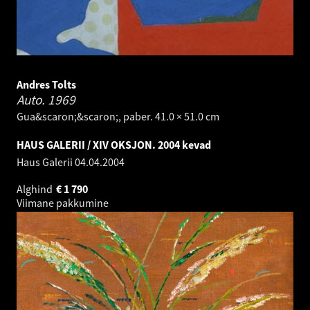
Andres Tolts
Auto.
1969
Gua&scaron;&scaron;, paber. 41.0 × 51.0 cm
HAUS GALERII / XIV OKSJON. 2004 kevad
Haus Galerii
04.04.2004
Alghind
€
1 790
Viimane pakkumine