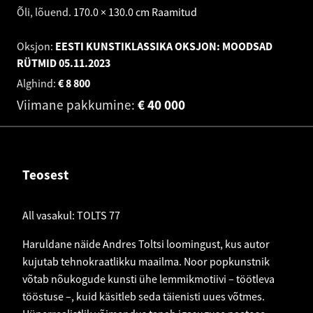
Õli, lõuend
.
170.0 × 130.0 cm
Raamitud
Oksjon:
EESTI KUNSTIKLASSIKA OKSJON: MOODSAD
RÜTMID
05.11.2023
Alghind:
€
8 800
Viimane pakkumine:
€
40 000
Teosest
All vasakul: TOLTS 77
Haruldane näide Andres Toltsi loomingust, kus autor
kujutab tehnokraatlikku maailma. Noor popkunstnik
võtab nõukogude kunsti ühe lemmikmotiivi – töötleva
tööstuse –, kuid käsitleb seda täienisti uues võtmes.