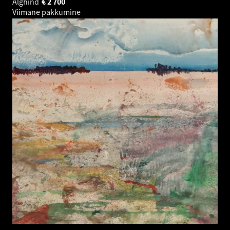
Alghind
€
2 700
Viimane pakkumine