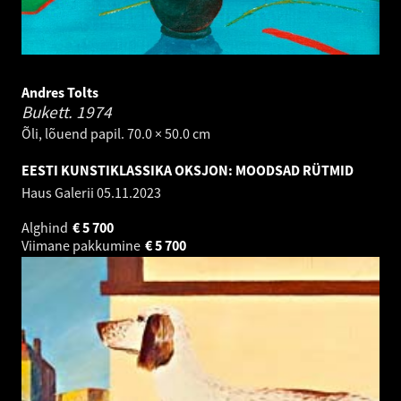
Andres Tolts
Bukett.
1974
Õli, lõuend papil. 70.0 × 50.0 cm
EESTI KUNSTIKLASSIKA OKSJON: MOODSAD RÜTMID
Haus Galerii
05.11.2023
Alghind
€
5 700
Viimane pakkumine
€
5 700