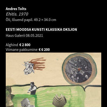
Andres Tolts
Ehitis.
1970
Õli, lõuend papil. 49.2 × 34.0 cm
EESTI MOODSA KUNSTI KLASSIKA OKSJON
Haus Galerii
08.05.2021
Alghind
€
2 800
Viimane pakkumine
€
6 200