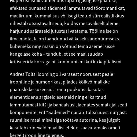
Hüperrealistlik võimendus tapab igasuguse paatose,
efektsed punased sädemed lammutavad tööromantikat,
maaliruumi kummalisus või isegi teatud sürrealistlikkus
nihestab otsustavalt seda, kuidas me tavaliselt oleme
harjunud sääraseid jutustusi vaatama. Tööline ise on
ilma näota, ta on taandunud väikeseks anonüümseks
kübemeks ning masin on võtnud tema asemel sisse
kangelase koha – tundub, et see maal suudab
kritiseerida korraga nii kommunismi kui ka kapitalismi.
Andres Toltsi looming oli varasest noorusest peale
irooniline ja humoorikas, pilades kõikvõimalikke
paatoslikke süžeesid. Tema popkunst kasutas
elementidena argiseid esemeid ning ei kartnud
lammutamast kitši ja banaalsusi, laenates samal ajal sealt
komponente. Ent "Sädemed" näitab Toltsi uuest nurgast:
ruumilise maalimisviisiga töötava autorina, kes julgelt
kasutab erinevaid maalilisi efekte, saavutamaks ometi
kergelt irooniline tulemus.