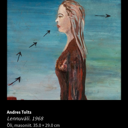
Andres Tolts
Lennuväli.
1968
Õli, masoniit. 35.0 × 29.0 cm