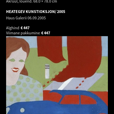
Akrüül, lõuend. 68.0 × 78.0 cm
HEATEGEV KUNSTIOKSJON/ 2005
Haus Galerii
06.09.2005
Alghind
€
447
Viimane pakkumine
€
447