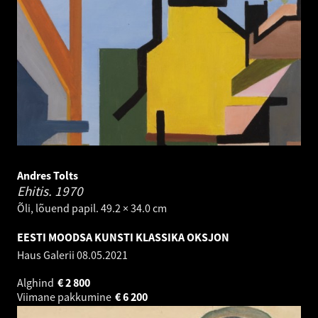
Andres Tolts
Ehitis.
1970
Õli, lõuend papil. 49.2 × 34.0 cm
EESTI MOODSA KUNSTI KLASSIKA OKSJON
Haus Galerii
08.05.2021
Alghind
€
2 800
Viimane pakkumine
€
6 200