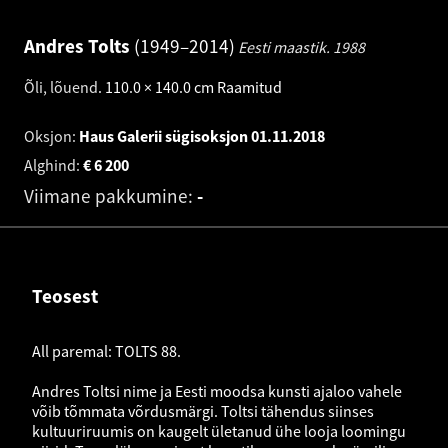
Andres Tolts
1949–2014
Eesti maastik.
1988
Õli, lõuend
.
110.0 × 140.0 cm
Raamitud
Oksjon:
Haus Galerii sügisoksjon
01.11.2018
Alghind:
€
6 200
Viimane pakkumine:
-
Teosest
All paremal: TOLTS 88.
Andres Toltsi nime ja Eesti moodsa kunsti ajaloo vahele
võib tõmmata võrdusmärgi. Toltsi tähendus siinses
kultuuriruumis on kaugelt ületanud ühe looja loomingu