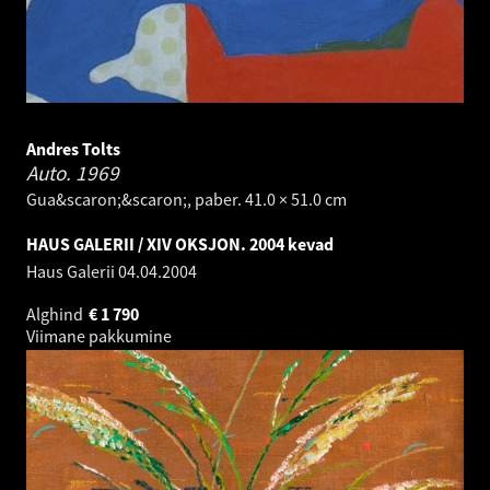
Andres Tolts
Auto.
1969
Gua&scaron;&scaron;, paber. 41.0 × 51.0 cm
HAUS GALERII / XIV OKSJON. 2004 kevad
Haus Galerii
04.04.2004
Alghind
€
1 790
Viimane pakkumine