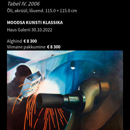
Tabel IV.
2006
Õli, akrüül, lõuend. 115.0 × 115.0 cm
MOODSA KUNSTI KLASSIKA
Haus Galerii
30.10.2022
Alghind
€
8 300
Viimane pakkumine
€
8 300