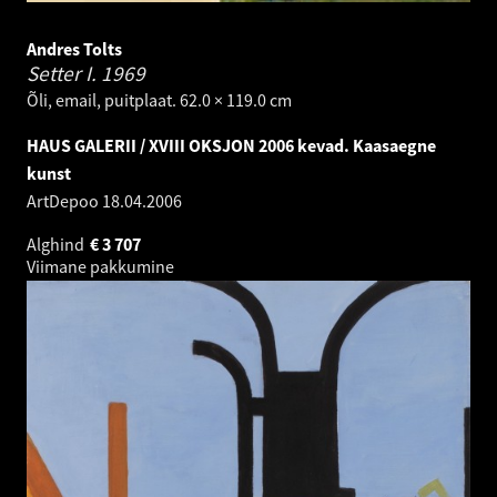
Andres Tolts
Setter I.
1969
Õli, email, puitplaat. 62.0 × 119.0 cm
HAUS GALERII / XVIII OKSJON 2006 kevad. Kaasaegne
kunst
ArtDepoo
18.04.2006
Alghind
€
3 707
Viimane pakkumine