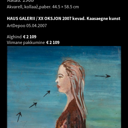
Akvarell, kollaaž,paber. 44.5 × 58.5 cm
HAUS GALERII / XX OKSJON 2007 kevad. Kaasaegne kunst
ArtDepoo
05.04.2007
Alghind
€
2 109
Viimane pakkumine
€
2 109