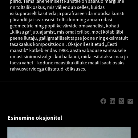
piirid. Tema lähenemisest kunstile on saanud märgiline
nn toltsilik oskus, mis väljendub selles, kuidas
isikupäraselt käsitleda ja parafraseerida moodsa kunsti
pärandit ja iseärasusi. Toltsi looming annab edasi
geomeetria ning popilike värvide omavahelist, kohati
„kiiksuga“jutuajamist, mis omal erilisel moel kõlab läbi
peene ilutaju, galligraafiliselt täpse joone ning eksimatult
tasakaalus kompositsiooni. Oksjonil esitletud „Eesti
maastik“ kätkeb endas 1988. aasta vabaduse vaimsusele
omast sinimustvalget kui ballaadi, mida esitatakse maa ja
taeva vahel – kodune maastikukilluke maalil saab osaks
rahvusvärvidega ülistatud kõiksuses.
Esinemine oksjonitel