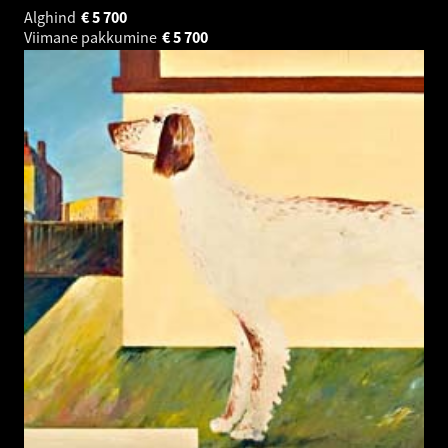
Alghind
€
5 700
Viimane pakkumine
€
5 700