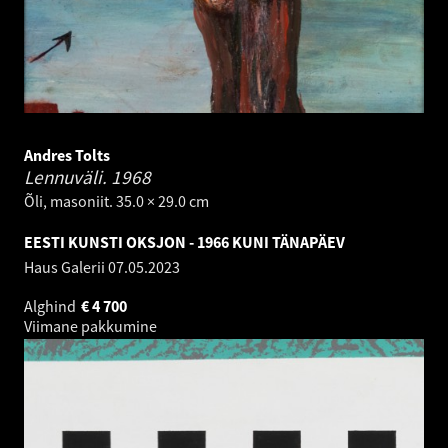
Andres Tolts
Lennuväli.
1968
Õli, masoniit. 35.0 × 29.0 cm
EESTI KUNSTI OKSJON - 1966 KUNI TÄNAPÄEV
Haus Galerii
07.05.2023
Alghind
€
4 700
Viimane pakkumine