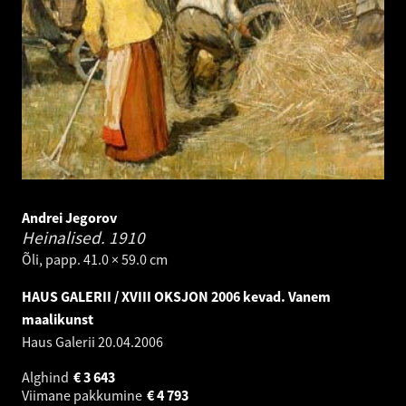
Andrei Jegorov
Heinalised.
1910
Õli, papp. 41.0 × 59.0 cm
HAUS GALERII / XVIII OKSJON 2006 kevad. Vanem
maalikunst
Haus Galerii
20.04.2006
Alghind
€
3 643
Viimane pakkumine
€
4 793