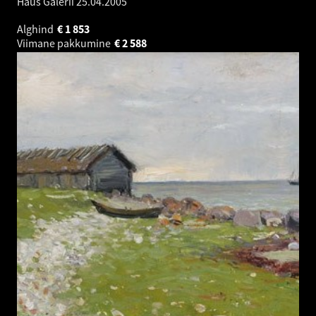
Haus Galerii
25.04.2005
Alghind
€
1 853
Viimane pakkumine
€
2 588