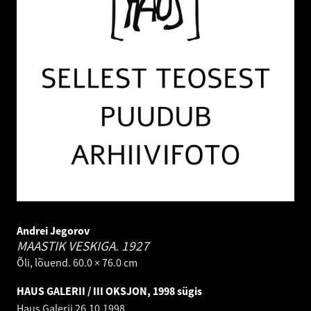
Andrei Jegorov
MAASTIK VESKIGA.
1927
Õli, lõuend. 60.0 × 76.0 cm
HAUS GALERII / III OKSJON, 1998 sügis
Haus Galerii
26.10.1998