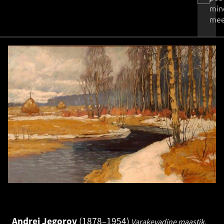
min
mee
Andrei Jegorov
1878–1954
Varakevadine maastik.