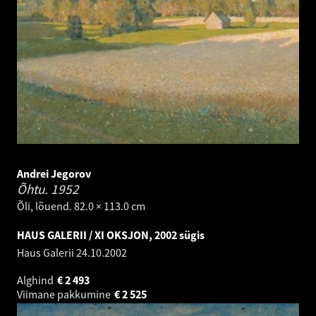
Andrei Jegorov
Õhtu.
1952
Õli, lõuend. 82.0 × 113.0 cm
HAUS GALERII / XI OKSJON, 2002 sügis
Haus Galerii
24.10.2002
Alghind
€
2 493
Viimane pakkumine
€
2 525