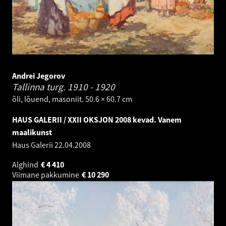
Andrei Jegorov
Tallinna turg.
1910 - 1920
õli, lõuend, masoniit. 50.6 × 60.7 cm
HAUS GALERII / XXII OKSJON 2008 kevad. Vanem
maalikunst
Haus Galerii
22.04.2008
Alghind
€
4 410
Viimane pakkumine
€
10 290