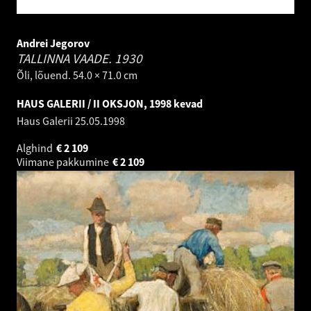
Andrei Jegorov
TALLINNA VAADE.
1930
Õli, lõuend. 54.0 × 71.0 cm
HAUS GALERII / II OKSJON, 1998 kevad
Haus Galerii
25.05.1998
Alghind
€
2 109
Viimane pakkumine
€
2 109