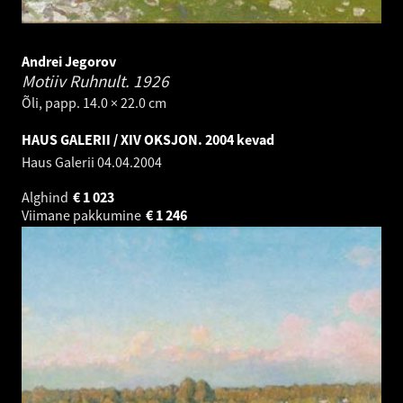
Andrei Jegorov
Motiiv Ruhnult.
1926
Õli, papp. 14.0 × 22.0 cm
HAUS GALERII / XIV OKSJON. 2004 kevad
Haus Galerii
04.04.2004
Alghind
€
1 023
Viimane pakkumine
€
1 246