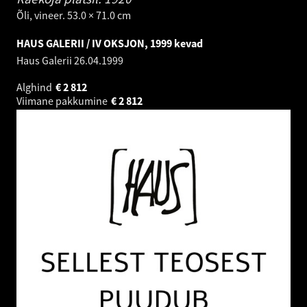
Õli, vineer. 53.0 × 71.0 cm
HAUS GALERII / IV OKSJON, 1999 kevad
Haus Galerii
26.04.1999
Alghind
€
2 812
Viimane pakkumine
€
2 812