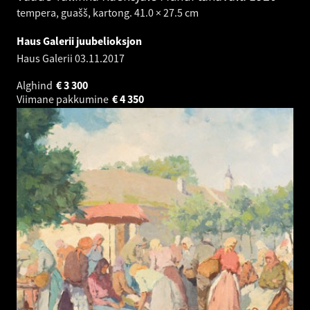
tempera, guašš, kartong. 41.0 × 27.5 cm
Haus Galerii juubelioksjon
Haus Galerii
03.11.2017
Alghind
€
3 300
Viimane pakkumine
€
4 350