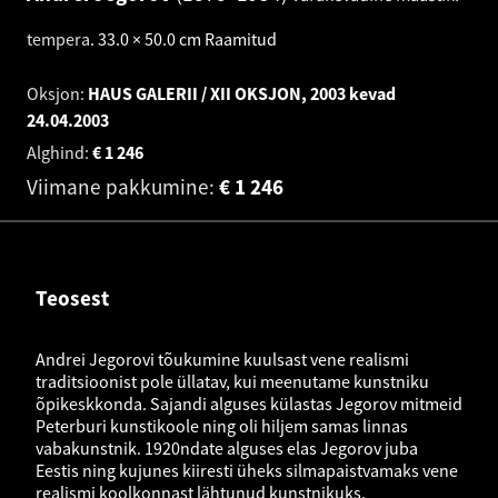
tempera
.
33.0 × 50.0 cm
Raamitud
Oksjon:
HAUS GALERII / XII OKSJON, 2003 kevad
24.04.2003
Alghind:
€
1 246
Viimane pakkumine:
€
1 246
Teosest
Andrei Jegorovi tõukumine kuulsast vene realismi
traditsioonist pole üllatav, kui meenutame kunstniku
õpikeskkonda. Sajandi alguses külastas Jegorov mitmeid
Peterburi kunstikoole ning oli hiljem samas linnas
vabakunstnik. 1920ndate alguses elas Jegorov juba
Eestis ning kujunes kiiresti üheks silmapaistvamaks vene
realismi koolkonnast lähtunud kunstnikuks.