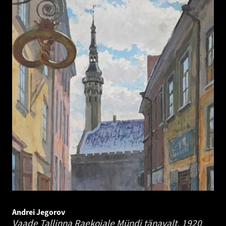
Andrei Jegorov
Vaade Tallinna Raekojale Mündi tänavalt.
1920