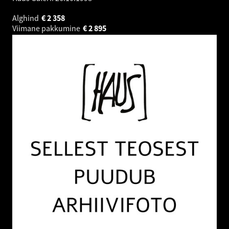
Alghind
€
2 358
Viimane pakkumine
€
2 895