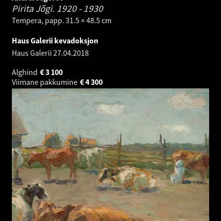
Pirita Jõgi.
1920 - 1930
Tempera, papp. 31.5 × 48.5 cm
Haus Galerii kevadoksjon
Haus Galerii
27.04.2018
Alghind
€
3 100
Viimane pakkumine
€
4 300