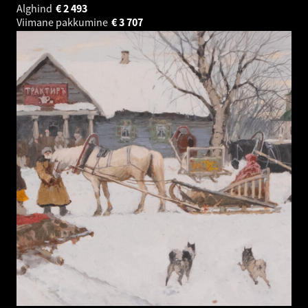
Alghind
€
2 493
Viimane pakkumine
€
3 707