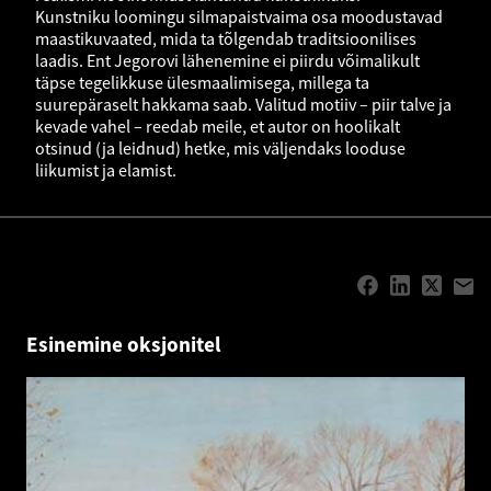
Kunstniku loomingu silmapaistvaima osa moodustavad
maastikuvaated, mida ta tõlgendab traditsioonilises
laadis. Ent Jegorovi lähenemine ei piirdu võimalikult
täpse tegelikkuse ülesmaalimisega, millega ta
suurepäraselt hakkama saab. Valitud motiiv – piir talve ja
kevade vahel – reedab meile, et autor on hoolikalt
otsinud (ja leidnud) hetke, mis väljendaks looduse
liikumist ja elamist.
Esinemine oksjonitel