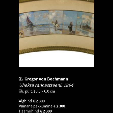
2.
Gregor von Bochmann
Üheksa rannastseeni.
1894
õli, puit. 10.5 × 6.0 cm
Alghind
€
2 300
Viimane pakkumine
€
2 300
Haamrihind
€
2 300