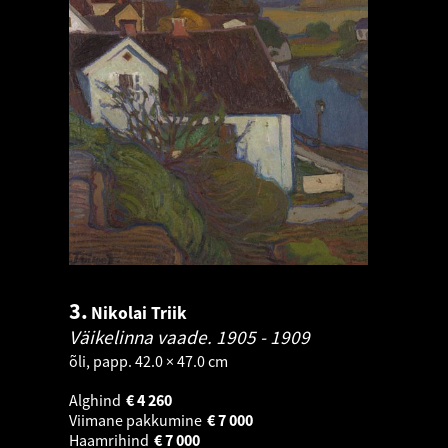
3.
Nikolai Triik
Väikelinna vaade.
1905 - 1909
õli, papp. 42.0 × 47.0 cm
Alghind
€
4 260
Viimane pakkumine
€
7 000
Haamrihind
€
7 000