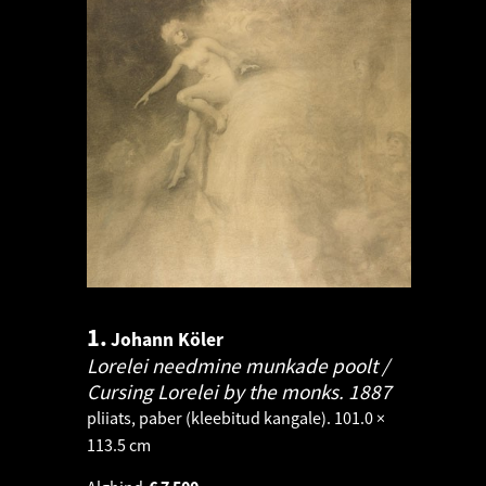
1.
Johann Köler
Lorelei needmine munkade poolt /
Cursing Lorelei by the monks.
1887
pliiats, paber (kleebitud kangale). 101.0 ×
113.5 cm