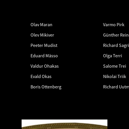
Olav Maran
Varmo Pirk
Olev Mikiver
Günther Rein
Peeter Mudist
Richard Sagri
Eduard Mässo
Olga Terri
Valdur Ohakas
Salome Trei
Evald Okas
Nikolai Triik
Boris Ottenberg
Richard Uut