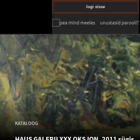
logi sisse
pea mind meeles
unustasid parooli?
KATALOOG
HAUS GALERII XXX OKSJON. 2011 sügis