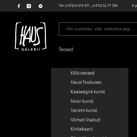
Tel:
(+372) 6 419 471
,
(+372) 52 77 334
E-
Teosed
Kõik teosed
Hausi fookuses
Kaasaegne kunst
Noor kunst
Vanem kunst
Viimati lisatud
Kinkekaart