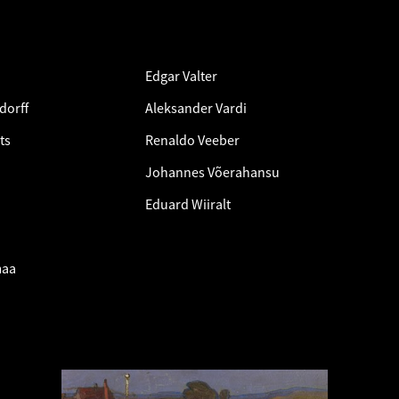
Edgar Valter
dorff
Aleksander Vardi
ts
Renaldo Veeber
Johannes Võerahansu
Eduard Wiiralt
maa