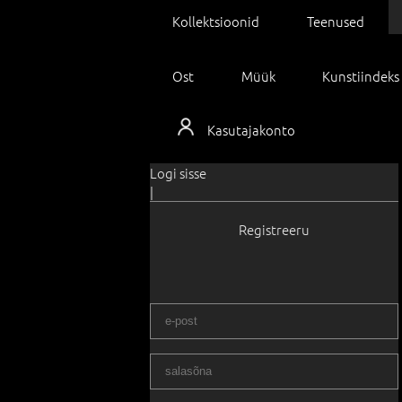
Kollektsioonid
Teenused
Ost
Müük
Kunstiindeks
Kasutajakonto
Logi sisse
|
Registreeru