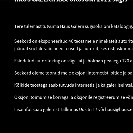
Tere tulemast tutvuma Haus Galerii sügisoksjoni kataloogig
Seekord on eksponeeritud 46 teost meie nimekatelt autorite
jäänud sõelale vaid need teosed ja autorid, kes ostjaskonn
Esindatud autorite ring on väga lai ja hõlmab peaaegu 120 aa
Seekord oleme toonud meie oksjoni internetist, bitide ja bait
Kõikide teostega saab tutvuda internetis ja ka galeriiseintel
Oksjoni toimumise korraga ja oksjonile registreerumise võ
Lisainfot saab galeriist Tallinnas Uus tn 17 või
haus@haus.e