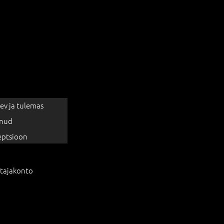
ev ja tulemas
nud
eptsioon
tajakonto