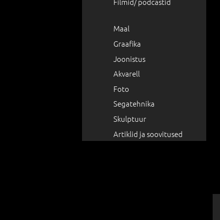
Filmid/ podcastid
Maal
Graafika
Joonistus
Akvarell
Foto
Segatehnika
Skulptuur
Artiklid ja soovitused