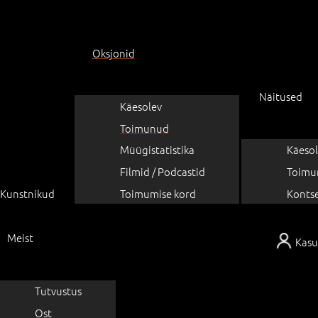
Oksjonid
Näitused
Käesolev
Toimunud
Müügistatistika
Käesol
Filmid / Podcastid
Toimu
Kunstnikud
Toimumise kord
Konts
Meist
Kasu
Tutvustus
Ost