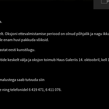
p
a.
lt. Oksjoni ettevalmistamise periood on olnud põhjalik ja nagu ikk
ale enam huvi pakkuda võiksid.
stat eesti kunstilugu.
ide keskelt välja ja oksjon toimub Haus Galeriis 14. oktoobril, kell
.
imalustega saab tutvuda
siin
e
ning telefonidel 6 419 471, 6 411 076.