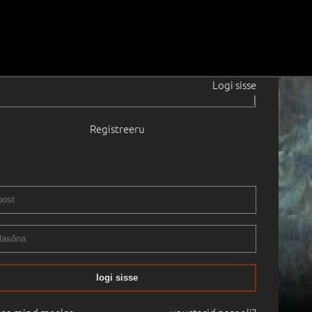
Logi sisse
|
Registreeru
logi sisse
14.10.2011
11:27
Haus Galerii