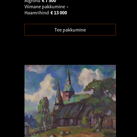
Alghind
€
7 500
Viimane pakkumine
-
Haamrihind
€
13 000
Tee pakkumine