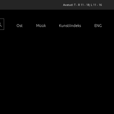
Avatud: T - R 11 - 18; L 11 - 16
Ost
Müük
Kunstiindeks
ENG