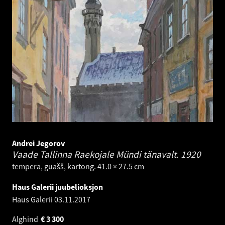
Andrei Jegorov
Vaade Tallinna Raekojale Mündi tänavalt.
1920
tempera, guašš, kartong. 41.0 × 27.5 cm
Haus Galerii juubelioksjon
Haus Galerii
03.11.2017
Alghind
€
3 300