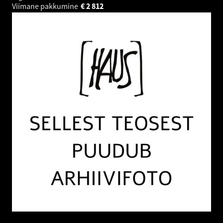
Viimane pakkumine
€
2 812