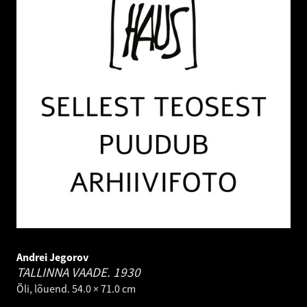
Andrei Jegorov
TALLINNA VAADE.
1930
Õli, lõuend. 54.0 × 71.0 cm