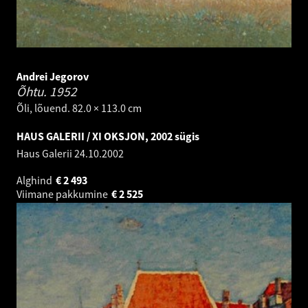
Andrei Jegorov
Õhtu.
1952
Õli, lõuend. 82.0 × 113.0 cm
HAUS GALERII / XI OKSJON, 2002 sügis
Haus Galerii
24.10.2002
Alghind
€
2 493
Viimane pakkumine
€
2 525