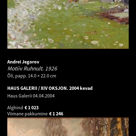
Andrei Jegorov
Motiiv Ruhnult.
1926
Õli, papp. 14.0 × 22.0 cm
HAUS GALERII / XIV OKSJON. 2004 kevad
Haus Galerii
04.04.2004
Alghind
€
1 023
Viimane pakkumine
€
1 246