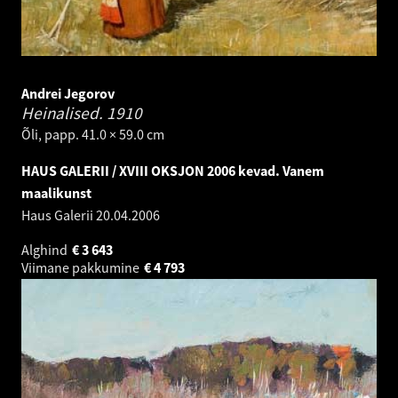
Andrei Jegorov
Heinalised.
1910
Õli, papp. 41.0 × 59.0 cm
HAUS GALERII / XVIII OKSJON 2006 kevad. Vanem
maalikunst
Haus Galerii
20.04.2006
Alghind
€
3 643
Viimane pakkumine
€
4 793