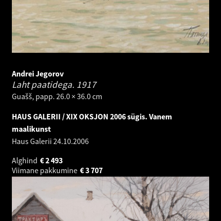
Andrei Jegorov
Laht paatidega.
1917
Guašš, papp. 26.0 × 36.0 cm
HAUS GALERII / XIX OKSJON 2006 sügis. Vanem
maalikunst
Haus Galerii
24.10.2006
Alghind
€
2 493
Viimane pakkumine
€
3 707