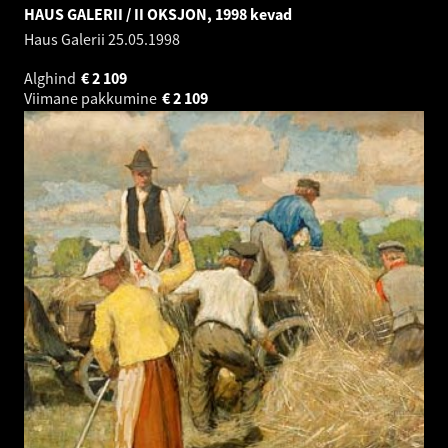
HAUS GALERII / II OKSJON, 1998 kevad
Haus Galerii
25.05.1998
Alghind
€
2 109
Viimane pakkumine
€
2 109