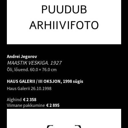
Andrei Jegorov
MAASTIK VESKIGA.
1927
Õli, lõuend. 60.0 × 76.0 cm
HAUS GALERII / III OKSJON, 1998 sügis
Haus Galerii
26.10.1998
Alghind
€
2 358
Viimane pakkumine
€
2 895