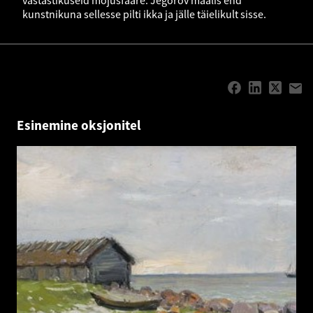
vastastikuseid mõjusfääre. Jegorov maalis end
kunstnikuna sellesse pilti ikka ja jälle täielikult sisse.
Esinemine oksjonitel