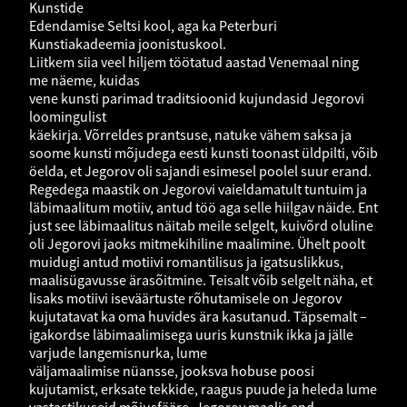
Kunstide
Edendamise Seltsi kool, aga ka Peterburi
Kunstiakadeemia joonistuskool.
Liitkem siia veel hiljem töötatud aastad Venemaal ning
me näeme, kuidas
vene kunsti parimad traditsioonid kujundasid Jegorovi
loomingulist
käekirja. Võrreldes prantsuse, natuke vähem saksa ja
soome kunsti mõjudega eesti kunsti toonast üldpilti, võib
öelda, et Jegorov oli sajandi esimesel poolel suur erand.
Regedega maastik on Jegorovi vaieldamatult tuntuim ja
läbimaalitum motiiv, antud töö aga selle hiilgav näide. Ent
just see läbimaalitus näitab meile selgelt, kuivõrd oluline
oli Jegorovi jaoks mitmekihiline maalimine. Ühelt poolt
muidugi antud motiivi romantilisus ja igatsuslikkus,
maalisügavusse ärasõitmine. Teisalt võib selgelt näha, et
lisaks motiivi iseväärtuste rõhutamisele on Jegorov
kujutatavat ka oma huvides ära kasutanud. Täpsemalt –
igakordse läbimaalimisega uuris kunstnik ikka ja jälle
varjude langemisnurka, lume
väljamaalimise nüansse, jooksva hobuse poosi
kujutamist, erksate tekkide, raagus puude ja heleda lume