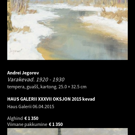
Andrei Jegorov
Varakevad.
1920 - 1930
tempera, guašš, kartong. 25.0 × 32.5 cm
HAUS GALERII XXXVII OKSJON 2015 kevad
Haus Galerii
06.04.2015
Alghind
€
1 350
Viimane pakkumine
€
1 350