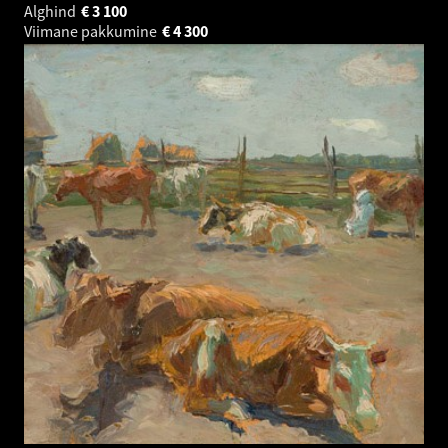
Alghind
€
3 100
Viimane pakkumine
€
4 300