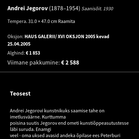
Andrei Jegorov
1878–1954
Saanisõit.
1930
Tempera
.
31.0 × 47.0 cm
Raamita
Oksjon:
HAUS GALERII/ XVI OKSJON 2005 kevad
25.04.2005
Alghind:
€
1 853
Viimane pakkumine:
€
2 588
Teosest
Andrei Jegorovi kunstnikuks saamise tahe on
imetlusväärne. Kurttumma
poisina suutis Jegorov end ometi kunstiõppeasutustesse
läbi suruda. Enamgi
veel - oma uksed avasid andeka õpilase ees Peterburi