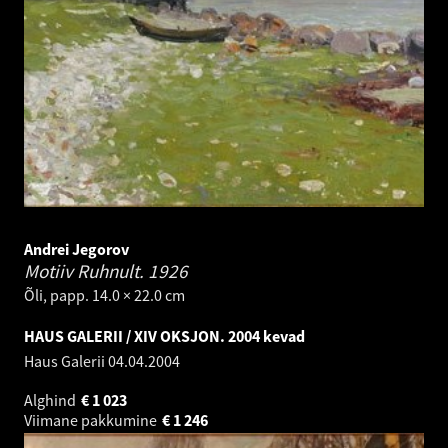
Andrei Jegorov
Motiiv Ruhnult.
1926
Õli, papp. 14.0 × 22.0 cm
HAUS GALERII / XIV OKSJON. 2004 kevad
Haus Galerii
04.04.2004
Alghind
€
1 023
Viimane pakkumine
€
1 246