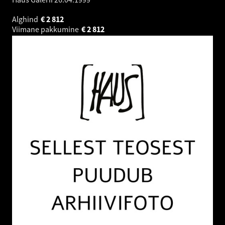
Alghind
€
2 812
Viimane pakkumine
€
2 812