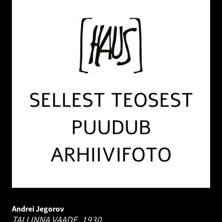
Andrei Jegorov
TALLINNA VAADE.
1930