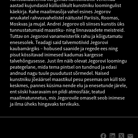
aastad kujundasid külluslikult kunstniku loomingulist
käekirja. Kahe maailmasõja vahel esines Jegorov
arvukatel rahvusvahelistel näitustel Pariisis, Roomas,
Moskvas ja mujal. Andrei Jegorov oli siinses kunstis üks
tunnustatumaid maastiku- ning linnavaadete meistreid.
Tuttav on Jegorovi vanameisterlik rahu ja kõigutamatu
enesesolek. Teadagi said talvemotiivid Jegorovi
kaubamärgiks – hobused saanide ja regede ees ning
pisut kössitavad inimesed kadumas kargesse
talvehõngusesse. Just ilm näib olevat Jegorovi loomingu
peategelane, mida tema pintsel on tundnud ja edasi
andnud nagu tuule puudutust sõrmedel. Naised
kunstniku jõeäärsel maastikul pesu pesemas on küll töö
keskmes, pannes küsima nende elu ja enesetunde järele,
ent siiski haaravaim on pildi atmosfäär, teatud
maailmatunnetus, mis Jegorovile omaselt seob inimese
ja ilma üheks hingavaks tervikuks.