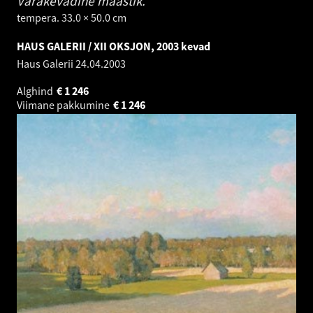
Varakevadine maastik.
tempera. 33.0 × 50.0 cm
HAUS GALERII / XII OKSJON, 2003 kevad
Haus Galerii
24.04.2003
Alghind
€
1 246
Viimane pakkumine
€
1 246