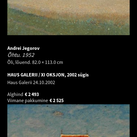
Andrei Jegorov
Õhtu.
1952
Õli, lõuend. 82.0 × 113.0 cm
HAUS GALERII / XI OKSJON, 2002 sügis
Haus Galerii
24.10.2002
Alghind
€
2 493
Viimane pakkumine
€
2 525