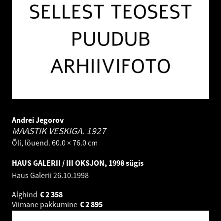
Andrei Jegorov
MAASTIK VESKIGA.
1927
Õli, lõuend. 60.0 × 76.0 cm
HAUS GALERII / III OKSJON, 1998 sügis
Haus Galerii
26.10.1998
Alghind
€
2 358
Viimane pakkumine
€
2 895