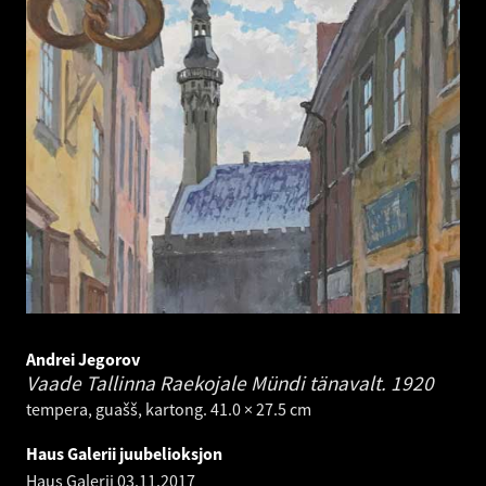
Andrei Jegorov
Vaade Tallinna Raekojale Mündi tänavalt.
1920
tempera, guašš, kartong. 41.0 × 27.5 cm
Haus Galerii juubelioksjon
Haus Galerii
03.11.2017