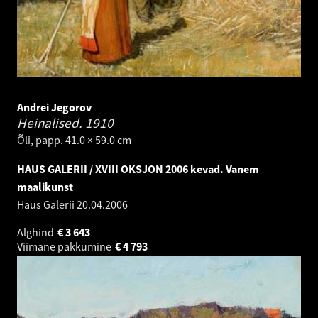
Andrei Jegorov
Heinalised.
1910
Õli, papp. 41.0 × 59.0 cm
HAUS GALERII / XVIII OKSJON 2006 kevad. Vanem
maalikunst
Haus Galerii
20.04.2006
Alghind
€
3 643
Viimane pakkumine
€
4 793