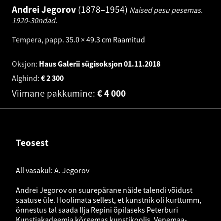
Andrei Jegorov
1878–1954
Naised pesu pesemas.
1920-30ndad.
Tempera, papp
.
35.0 × 49.3 cm
Raamitud
Oksjon:
Haus Galerii sügisoksjon
01.11.2018
Alghind:
€
2 300
Viimane pakkumine:
€
4 000
Teosest
All vasakul: A. Jegorov
Andrei Jegorov on suurepärane näide talendi võidust
saatuse üle. Hoolimata sellest, et kunstnik oli kurttumm,
õnnestus tal saada Ilja Repini õpilaseks Peterburi
Kunstiakadeemia kõrgemas kunstikoolis. Venemaa-