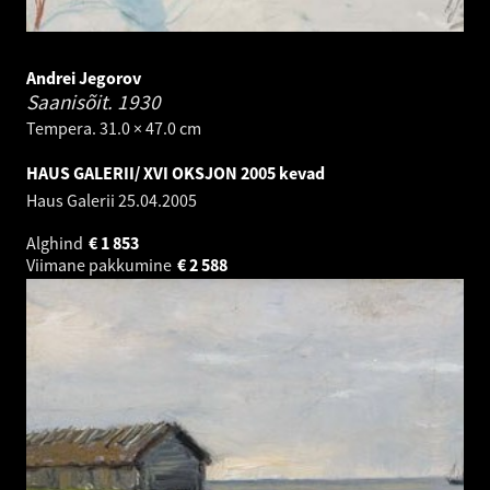
Andrei Jegorov
Saanisõit.
1930
Tempera. 31.0 × 47.0 cm
HAUS GALERII/ XVI OKSJON 2005 kevad
Haus Galerii
25.04.2005
Alghind
€
1 853
Viimane pakkumine
€
2 588