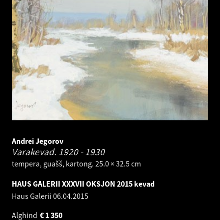
Andrei Jegorov
Varakevad.
1920 - 1930
tempera, guašš, kartong. 25.0 × 32.5 cm
HAUS GALERII XXXVII OKSJON 2015 kevad
Haus Galerii
06.04.2015
Alghind
€
1 350