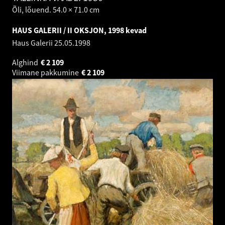
Õli, lõuend. 54.0 × 71.0 cm
HAUS GALERII / II OKSJON, 1998 kevad
Haus Galerii
25.05.1998
Alghind
€
2 109
Viimane pakkumine
€
2 109