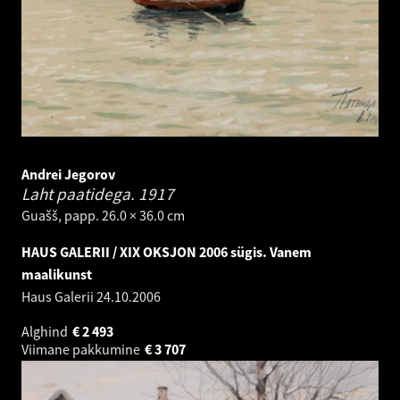
Andrei Jegorov
Laht paatidega.
1917
Guašš, papp. 26.0 × 36.0 cm
HAUS GALERII / XIX OKSJON 2006 sügis. Vanem
maalikunst
Haus Galerii
24.10.2006
Alghind
€
2 493
Viimane pakkumine
€
3 707