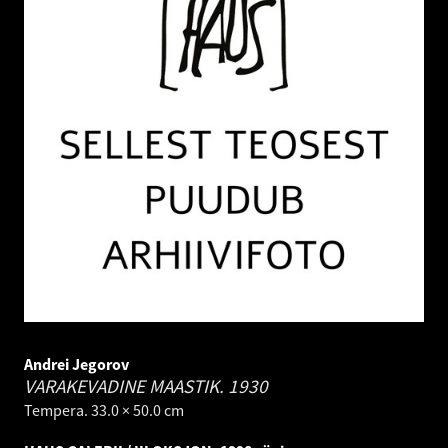
Andrei Jegorov
VARAKEVADINE MAASTIK.
1930
Tempera. 33.0 × 50.0 cm