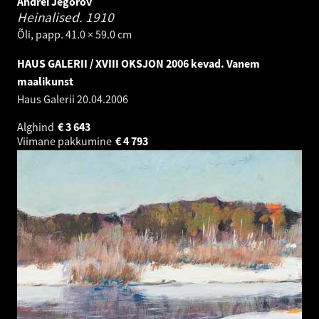
Andrei Jegorov
Heinalised.
1910
Õli, papp. 41.0 × 59.0 cm
HAUS GALERII / XVIII OKSJON 2006 kevad. Vanem
maalikunst
Haus Galerii
20.04.2006
Alghind
€
3 643
Viimane pakkumine
€
4 793