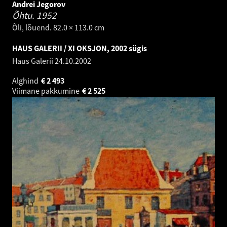
Andrei Jegorov
Õhtu.
1952
Õli, lõuend. 82.0 × 113.0 cm
HAUS GALERII / XI OKSJON, 2002 sügis
Haus Galerii
24.10.2002
Alghind
€
2 493
Viimane pakkumine
€
2 525