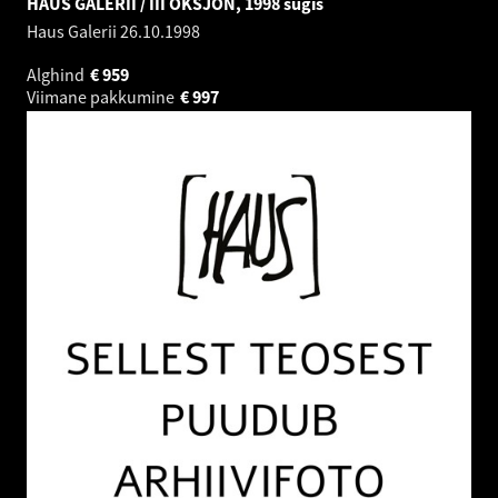
HAUS GALERII / III OKSJON, 1998 sügis
Haus Galerii
26.10.1998
Alghind
€
959
Viimane pakkumine
€
997