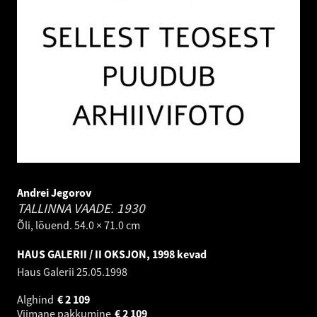
Andrei Jegorov
TALLINNA VAADE.
1930
Õli, lõuend. 54.0 × 71.0 cm
HAUS GALERII / II OKSJON, 1998 kevad
Haus Galerii
25.05.1998
Alghind
€
2 109
Viimane pakkumine
€
2 109