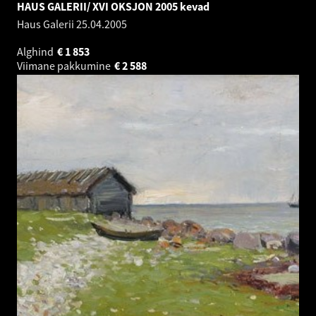
HAUS GALERII/ XVI OKSJON 2005 kevad
Haus Galerii
25.04.2005
Alghind
€
1 853
Viimane pakkumine
€
2 588