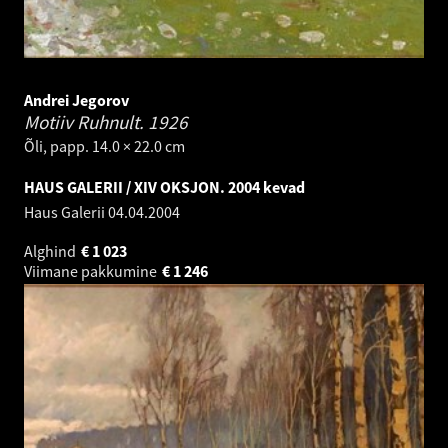
Andrei Jegorov
Motiiv Ruhnult.
1926
Õli, papp. 14.0 × 22.0 cm
HAUS GALERII / XIV OKSJON. 2004 kevad
Haus Galerii
04.04.2004
Alghind
€
1 023
Viimane pakkumine
€
1 246