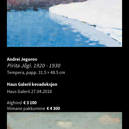
Andrei Jegorov
Pirita Jõgi.
1920 - 1930
Tempera, papp. 31.5 × 48.5 cm
Haus Galerii kevadoksjon
Haus Galerii
27.04.2018
Alghind
€
3 100
Viimane pakkumine
€
4 300