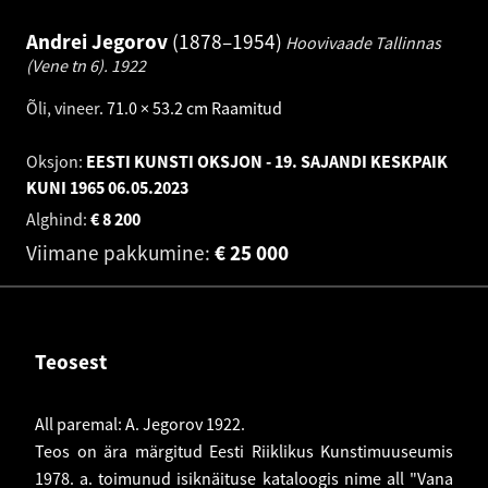
Andrei Jegorov
1878–1954
Hoovivaade Tallinnas
(Vene tn 6).
1922
Õli, vineer
.
71.0 × 53.2 cm
Raamitud
Oksjon:
EESTI KUNSTI OKSJON - 19. SAJANDI KESKPAIK
KUNI 1965
06.05.2023
Alghind:
€
8 200
Viimane pakkumine:
€
25 000
Teosest
All paremal: A. Jegorov 1922.
Teos on ära märgitud Eesti Riiklikus Kunstimuuseumis
1978. a. toimunud isiknäituse kataloogis nime all "Vana