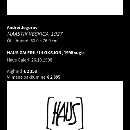
Andrei Jegorov
MAASTIK VESKIGA.
1927
Õli, lõuend. 60.0 × 76.0 cm
HAUS GALERII / III OKSJON, 1998 sügis
Haus Galerii
26.10.1998
Alghind
€
2 358
Viimane pakkumine
€
2 895