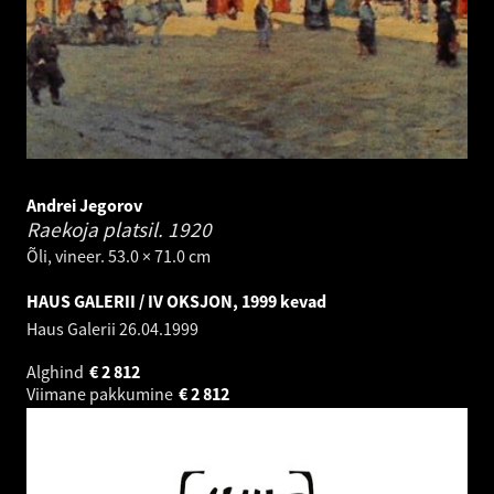
Andrei Jegorov
Raekoja platsil.
1920
Õli, vineer. 53.0 × 71.0 cm
HAUS GALERII / IV OKSJON, 1999 kevad
Haus Galerii
26.04.1999
Alghind
€
2 812
Viimane pakkumine
€
2 812