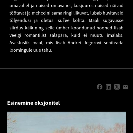
omavahel ja naised omavahel, kusjuures naised näivad
töötavat ja mehed niisama ringi liikuvat, lubab huvitavaid
tõlgendusi ja oletusi süžee kohta. Maali sügavusse
siirduv käik ning selle ümber koondunud hooned lisab
veelgi romantilist salapära, kuid ei muutu imalaks.
Avastuslik maal, mis lisab Andrei Jegorovi seniteada
loomingule uue tahu.
Esinemine oksjonitel