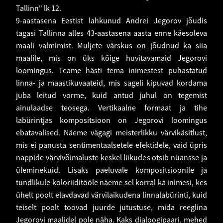
Tallinn" lk 12.
9-aastasena Eestist lahkunud Andrei Jegorov jõudis
tagasi Tallinna alles 43-aastasena aasta enne käesoleva
maali valmimist. Muljete värskus on jõudnud ka siia
maalile, mis on üks kõige huvitavamaid Jegorovi
loomingus. Teame hästi tema inimestest puhastatud
linna- ja maastikuvaateid, mis sageli kipuvad kordama
juba leitud vorme, kuid antud juhul on tegemist
ainulaadse teosega. Vertikaalne formaat ja tihe
labürintjas kompositsioon on Jegorovi loomingus
ebatavalised. Näeme vägagi meisterlikku värvikäsitlust,
mis ei panusta sentimentaalsetele efektidele, vaid üpris
nappide värvivõimaluste keskel liikudes otsib nüansse ja
üleminekuid. Lisaks paeluvale kompositsioonile ja
tundlikule koloriiditööle näeme sel korral ka inimesi, kes
ühelt poolt elavdavad värvilaikudena linnalabürinti, kuid
teiselt poolt toovad juurde jutustuse, mida reeglina
Jegorovi maalidel pole näha. Kaks dialoogipaari, mehed