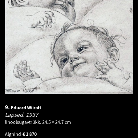
9.
Eduard Wiiralt
Lapsed.
1937
linoolsügavtrükk. 24.5 × 24.7 cm
Alghind
€
1 870