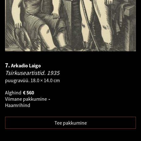
7.
Arkadio Laigo
Tsirkuseartistid.
1935
puugravüü. 18.0 × 14.0 cm
Alghind
€
560
Viimane pakkumine
-
Haamrihind
Tee pakkumine