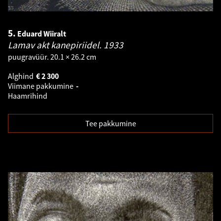
5.
Eduard Wiiralt
Lamav akt kanepiriidel.
1933
puugravüür. 20.1 × 26.2 cm
Alghind
€
2 300
Viimane pakkumine
-
Haamrihind
Tee pakkumine