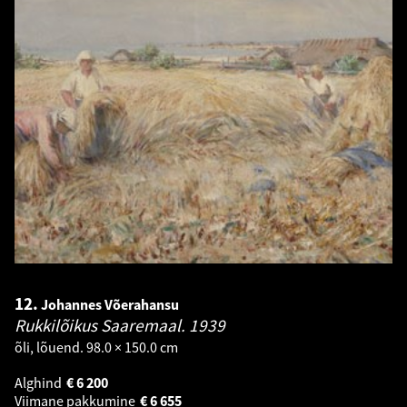
12.
Johannes Võerahansu
Rukkilõikus Saaremaal.
1939
õli, lõuend. 98.0 × 150.0 cm
Alghind
€
6 200
Viimane pakkumine
€
6 655