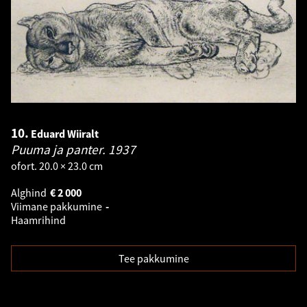
10.
Eduard Wiiralt
Puuma ja panter.
1937
ofort. 20.0 × 23.0 cm
Alghind
€
2 000
Viimane pakkumine
-
Haamrihind
Tee pakkumine