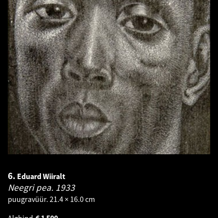
6.
Eduard Wiiralt
Neegri pea.
1933
puugravüür. 21.4 × 16.0 cm