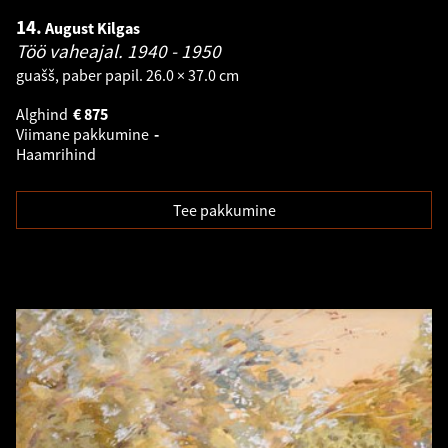
14.
August Kilgas
Töö vaheajal.
1940 - 1950
guašš, paber papil. 26.0 × 37.0 cm
Alghind
€
875
Viimane pakkumine
-
Haamrihind
Tee pakkumine