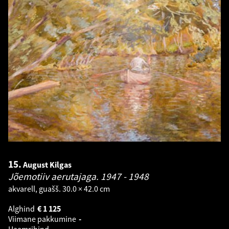
15.
August Kilgas
Jõemotiiv aerutajaga.
1947 - 1948
akvarell, guašš. 30.0 × 42.0 cm
Alghind
€
1 125
Viimane pakkumine
-
Haamrihind