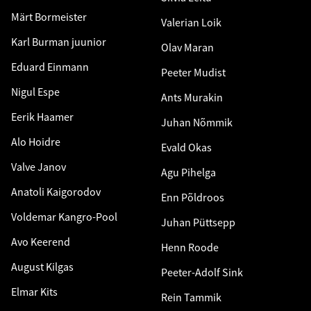
Märt Bormeister
Valerian Loik
Karl Burman juunior
Olav Maran
Eduard Einmann
Peeter Mudist
Nigul Espe
Ants Murakin
Eerik Haamer
Juhan Nõmmik
Alo Hoidre
Evald Okas
Valve Janov
Agu Pihelga
Anatoli Kaigorodov
Enn Põldroos
Voldemar Kangro-Pool
Juhan Püttsepp
Avo Keerend
Henn Roode
August Kilgas
Peeter-Adolf Sink
Elmar Kits
Rein Tammik