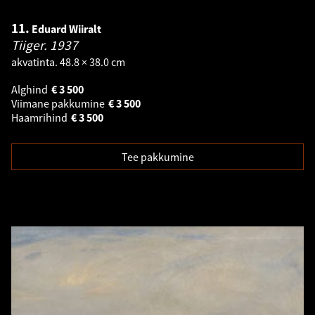
11.
Eduard Wiiralt
Tiiger.
1937
akvatinta. 48.8 × 38.0 cm
Alghind
€
3 500
Viimane pakkumine
€
3 500
Haamrihind
€
3 500
Tee pakkumine