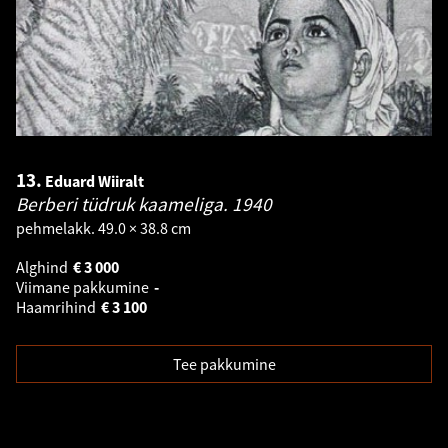
13.
Eduard Wiiralt
Berberi tüdruk kaameliga.
1940
pehmelakk. 49.0 × 38.8 cm
Alghind
€
3 000
Viimane pakkumine
-
Haamrihind
€
3 100
Tee pakkumine