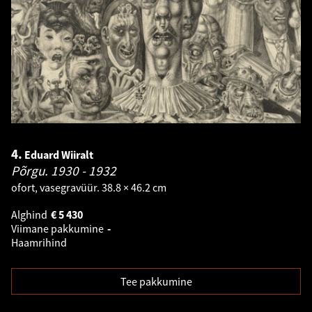
4.
Eduard Wiiralt
Põrgu.
1930 - 1932
ofort, vasegravüür. 38.8 × 46.2 cm
Alghind
€
5 430
Viimane pakkumine
-
Haamrihind
Tee pakkumine