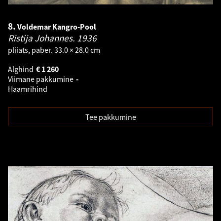
8.
Voldemar Kangro-Pool
Ristija Johannes.
1936
pliiats, paber. 33.0 × 28.0 cm
Alghind
€
1 260
Viimane pakkumine
-
Haamrihind
Tee pakkumine