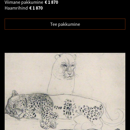
Viimane pakkumine
€
1 870
Haamrihind
€
1 870
Tee pakkumine