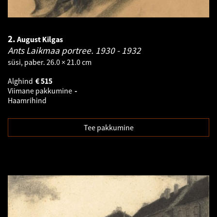
2.
August Kilgas
Ants Laikmaa portree.
1930 - 1932
süsi, paber. 26.0 × 21.0 cm
Alghind
€
515
Viimane pakkumine
-
Haamrihind
Tee pakkumine