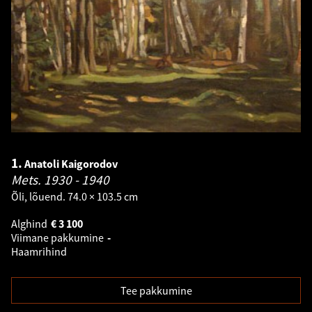
1.
Anatoli Kaigorodov
Mets.
1930 - 1940
Õli, lõuend. 74.0 × 103.5 cm
Alghind
€
3 100
Viimane pakkumine
-
Haamrihind
Tee pakkumine