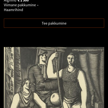
Alghind
€
1 500
Viimane pakkumine
-
Haamrihind
Tee pakkumine