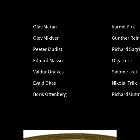
Olav Maran
Varmo Pirk
Olev Mikiver
Günther Rein
Peeter Mudist
Richard Sagri
Eduard Mässo
Olga Terri
Valdur Ohakas
Salome Trei
Evald Okas
Nikolai Triik
Boris Ottenberg
Richard Uut