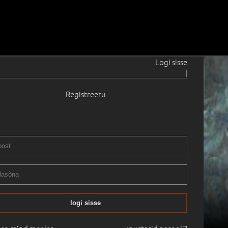
Logi sisse
|
Registreeru
logi sisse
14.10.2011
11:27
Haus Galerii