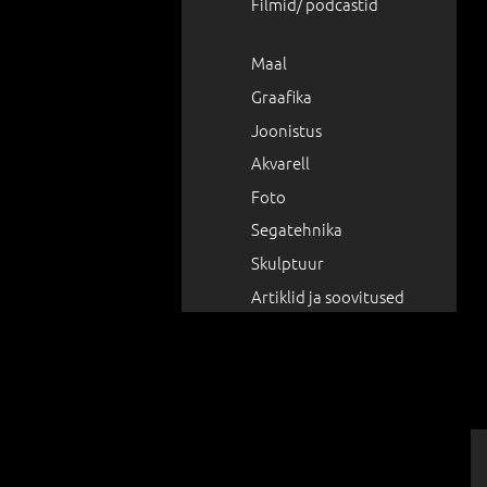
Filmid/ podcastid
Maal
Graafika
Joonistus
Akvarell
Foto
Segatehnika
Skulptuur
Artiklid ja soovitused