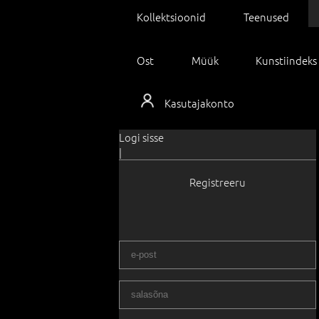
Kollektsioonid
Teenused
Ost
Müük
Kunstiindeks
Kasutajakonto
Logi sisse
|
Registreeru