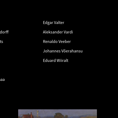
Edgar Valter
dorff
Aleksander Vardi
ts
Renaldo Veeber
Johannes Võerahansu
Eduard Wiiralt
maa