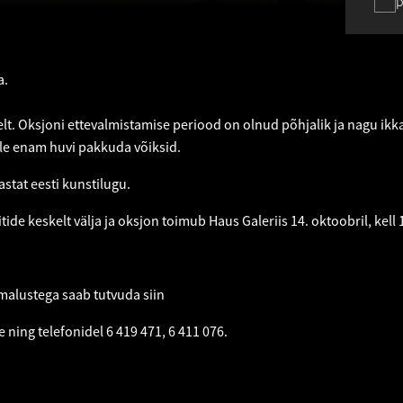
p
a.
lt. Oksjoni ettevalmistamise periood on olnud põhjalik ja nagu ikk
ale enam huvi pakkuda võiksid.
stat eesti kunstilugu.
ide keskelt välja ja oksjon toimub Haus Galeriis 14. oktoobril, kell
.
imalustega saab tutvuda
siin
e
ning telefonidel 6 419 471, 6 411 076.