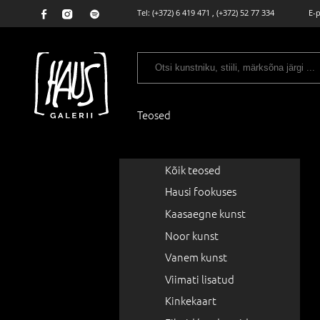
Tel:
(+372) 6 419 471
,
(+372) 52 77 334
E-
Teosed
Kõik teosed
Hausi fookuses
Kaasaegne kunst
Noor kunst
Vanem kunst
Viimati lisatud
Kinkekaart