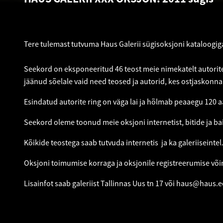
Tere tulemast tutvuma Haus Galerii sügisoksjoni kataloogig
Seekord on eksponeeritud 46 teost meie nimekatelt autorite
jäänud sõelale vaid need teosed ja autorid, kes ostjaskonn
Esindatud autorite ring on väga lai ja hõlmab peaaegu 120 aa
Seekord oleme toonud meie oksjoni internetist, bitide ja bait
Kõikide teostega saab tutvuda internetis ja ka galeriiseintel
Oksjoni toimumise korraga ja oksjonile registreerumise võ
Lisainfot saab galeriist Tallinnas Uus tn 17 või
haus@haus.e