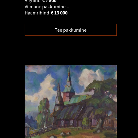
Alghind
€
7 500
Viimane pakkumine
-
Haamrihind
€
13 000
Tee pakkumine