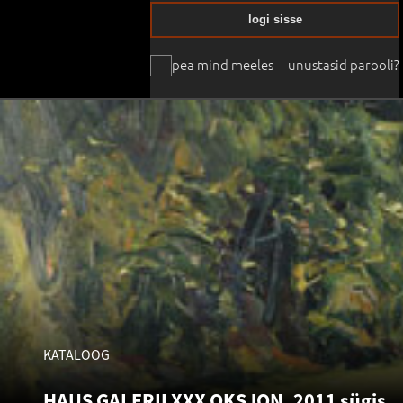
logi sisse
pea mind meeles
unustasid parooli?
KATALOOG
HAUS GALERII XXX OKSJON. 2011 sügis