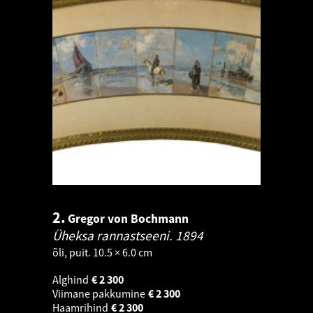
2.
Gregor von Bochmann
Üheksa rannastseeni.
1894
õli, puit. 10.5 × 6.0 cm
Alghind
€
2 300
Viimane pakkumine
€
2 300
Haamrihind
€
2 300