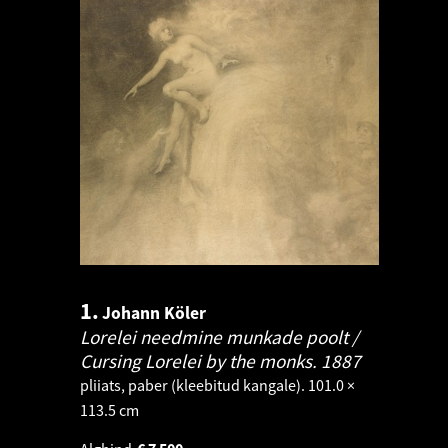
1.
Johann Köler
Lorelei needmine munkade poolt /
Cursing Lorelei by the monks.
1887
pliiats, paber (kleebitud kangale). 101.0 ×
113.5 cm