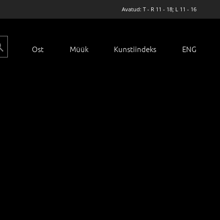
Avatud: T - R 11 - 18; L 11 - 16
Ost
Müük
Kunstiindeks
ENG