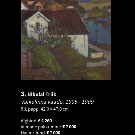
3.
Nikolai Triik
Väikelinna vaade.
1905 - 1909
õli, papp. 42.0 × 47.0 cm
Alghind
€
4 260
Viimane pakkumine
€
7 000
Haamrihind
€
7 000