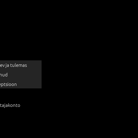
ev ja tulemas
nud
eptsioon
tajakonto