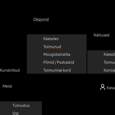
Oksjonid
Näitused
Käesolev
Toimunud
Müügistatistika
Käesol
Filmid / Podcastid
Toimu
Kunstnikud
Toimumise kord
Konts
Meist
Kasu
Tutvustus
Ost