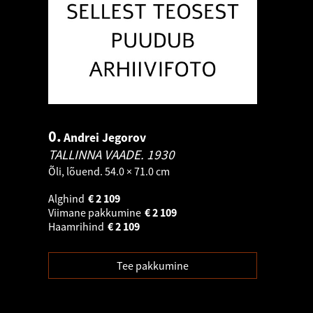
0.
Andrei Jegorov
TALLINNA VAADE.
1930
Õli, lõuend. 54.0 × 71.0 cm
Alghind
€
2 109
Viimane pakkumine
€
2 109
Haamrihind
€
2 109
Tee pakkumine