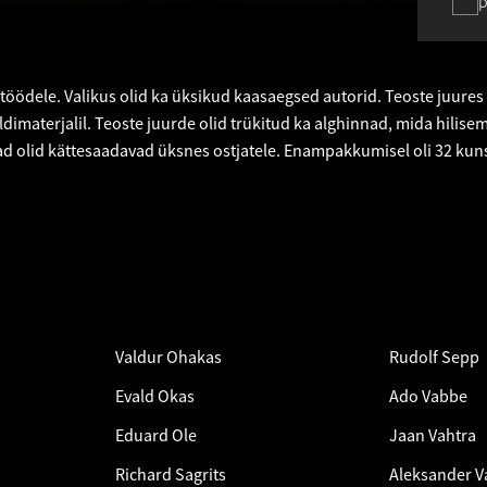
p
töödele. Valikus olid ka üksikud kaasaegsed autorid. Teoste juures
dimaterjalil. Teoste juurde olid trükitud ka alghinnad, mida hilise
ad olid kättesaadavad üksnes ostjatele. Enampakkumisel oli 32 kuns
Valdur Ohakas
Rudolf Sepp
Evald Okas
Ado Vabbe
Eduard Ole
Jaan Vahtra
Richard Sagrits
Aleksander V