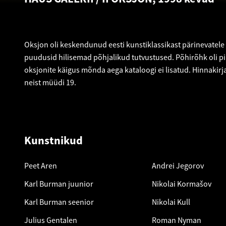
Oksjon oli keskendunud eesti kunstiklassikast pärinevatele 
puudusid hilisemad põhjalikud tutvustused. Põhirõhk oli pil
oksjonite käigus mõnda aega kataloogi ei lisatud. Hinnakirj
neist müüdi 19.
Kunstnikud
Peet Aren
Andrei Jegorov
Karl Burman juunior
Nikolai Kormašov
Karl Burman seenior
Nikolai Kull
Julius Gentalen
Roman Nyman