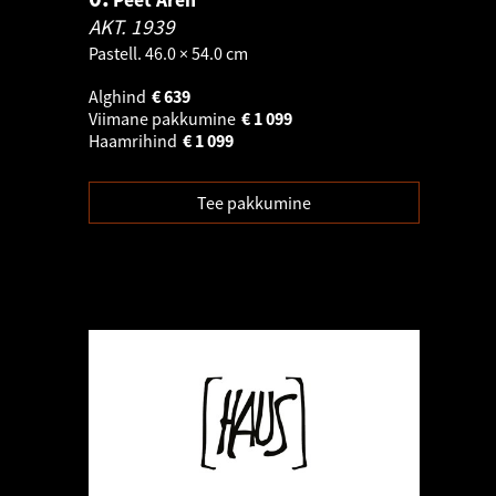
Peet Aren
AKT.
1939
Pastell. 46.0 × 54.0 cm
Alghind
€
639
Viimane pakkumine
€
1 099
Haamrihind
€
1 099
Tee pakkumine