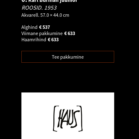
Karl Burman juunior
ROOSID.
1953
Akvarell. 57.0 × 44.0 cm
Alghind
€
537
Viimane pakkumine
€
633
Haamrihind
€
633
Tee pakkumine