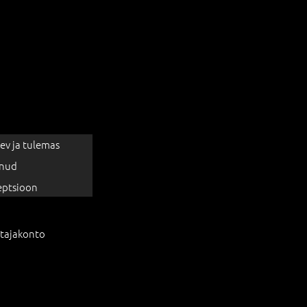
ev ja tulemas
nud
eptsioon
tajakonto