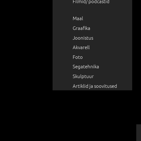
Filmid/ podcastid
Maal
Graafika
Joonistus
Akvarell
Foto
Segatehnika
Skulptuur
Artiklid ja soovitused