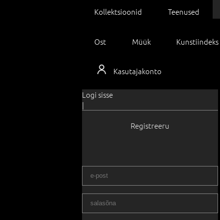
Kollektsioonid
Teenused
Ost
Müük
Kunstiindeks
Kasutajakonto
Logi sisse
|
Registreeru