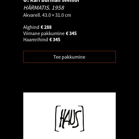
Karl Burman seenior
HÄRMATIS.
1958
Akvarell. 43.0 × 31.0 cm
Alghind
€
288
Viimane pakkumine
€
345
Haamrihind
€
345
Tee pakkumine