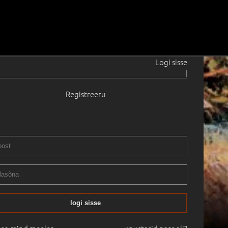
Logi sisse
|
Registreeru
logi sisse
25.05.1998
14:20
Haus Galerii