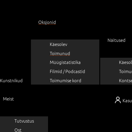
Oksjonid
Näitused
Käesolev
Toimunud
Müügistatistika
Käesol
Filmid / Podcastid
Toimu
Kunstnikud
Toimumise kord
Konts
Meist
Kasu
Tutvustus
Ost