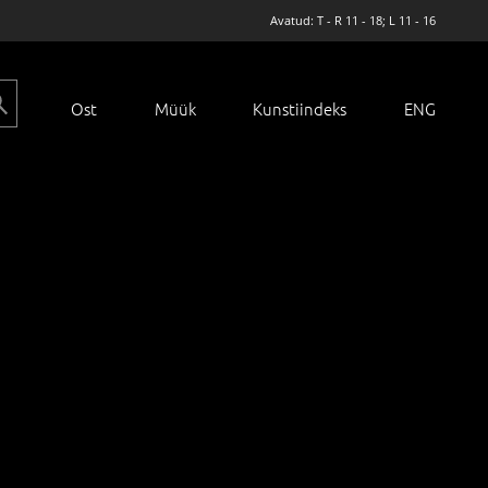
Avatud: T - R 11 - 18; L 11 - 16
Ost
Müük
Kunstiindeks
ENG