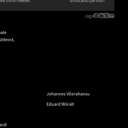
ea mind meeles
unustasid parooli?
Jaga
mate
titeost,
Johannes Võerahansu
Eduard Wiiralt
ardi