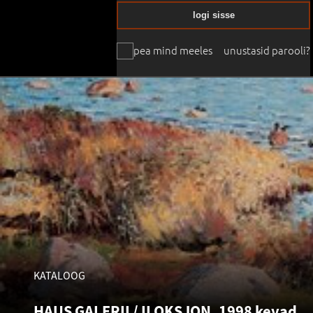
logi sisse
pea mind meeles
unustasid parooli?
KATALOOG
HAUS GALERII / II OKSJON, 1998 kevad