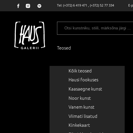
Tel:
(+372) 6 419 471
,
(+372) 52 77 334
E-
Teosed
Kõik teosed
Hausi fookuses
Kaasaegne kunst
Noor kunst
Vanem kunst
Viimati lisatud
Kinkekaart