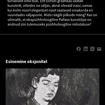
turvaliselt oma toas. Ent siinses graafikas vaatab
kunstnik, viibides ise väljas, aknal olevaid naisi, samas
kui kolm noort elegantset naist vaatavad omakorda eri
suundades väljapoole. Mida räägib pilkude mäng? Kas on
võimalik, et ebapsühholoogiline Pallase kunstiõpe on
andnud siin tulemuseks psühholoogilise mõistatuse?
Esinemine oksjonitel