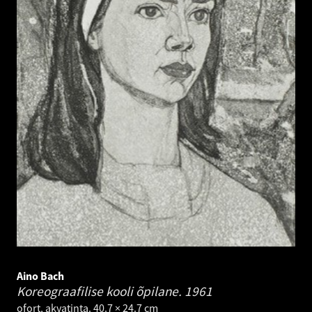
Aino Bach
Koreograafilise kooli õpilane.
1961
ofort, akvatinta. 40.7 × 24.7 cm