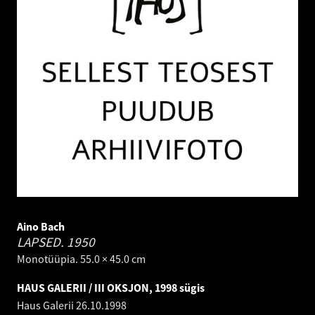
Aino Bach
LAPSED.
1950
Monotüüpia. 55.0 × 45.0 cm
HAUS GALERII / III OKSJON, 1998 sügis
Haus Galerii
26.10.1998