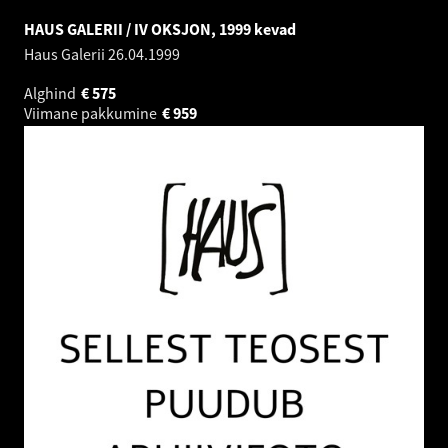
HAUS GALERII / IV OKSJON, 1999 kevad
Haus Galerii
26.04.1999
Alghind
€
575
Viimane pakkumine
€
959