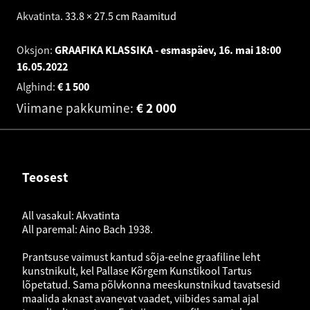
Akvatinta
.
33.8 × 27.5 cm
Raamitud
Oksjon:
GRAAFIKA KLASSIKA - esmaspäev, 16. mai 18:00
16.05.2022
Alghind:
€
1 500
Viimane pakkumine:
€
2 000
Teosest
All vasakul: Akvatinta
All paremal: Aino Bach 1938.
Prantsuse vaimust kantud sõja-eelne graafiline leht
kunstnikult, kel Pallase Kõrgem Kunstikool Tartus
lõpetatud. Sama põlvkonna meeskunstnikud tavatsesid
maalida aknast avanevat vaadet, viibides samal ajal