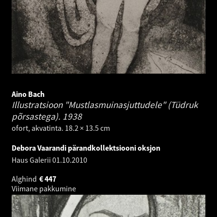
Aino Bach
Illustratsioon "Mustlasmuinasjuttudele" (Tüdruk
põrsastega).
1938
ofort, akvatinta. 18.2 × 13.5 cm
Debora Vaarandi pärandkollektsiooni oksjon
Haus Galerii
01.10.2010
Alghind
€
447
Viimane pakkumine