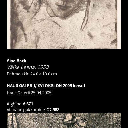
Aino Bach
Väike Leena.
1959
Pehmelakk. 24.0 × 19.0 cm
HAUS GALERII/ XVI OKSJON 2005 kevad
Haus Galerii
25.04.2005
Alghind
€
671
Viimane pakkumine
€
2 588