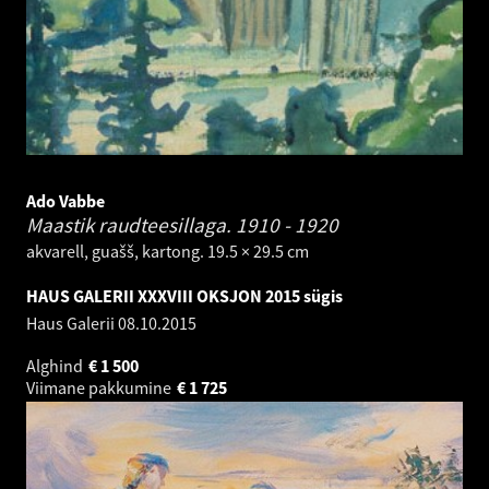
Ado Vabbe
Maastik raudteesillaga.
1910 - 1920
akvarell, guašš, kartong. 19.5 × 29.5 cm
HAUS GALERII XXXVIII OKSJON 2015 sügis
Haus Galerii
08.10.2015
Alghind
€
1 500
Viimane pakkumine
€
1 725