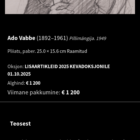
Ado Vabbe
1892–1961
Pillimängija.
1949
Pliiats, paber
.
25.0 × 15.6 cm
Raamitud
Oksjon:
LISAARTIKLEID 2025 KEVADOKSJONILE
01.10.2025
Alghind:
€
1 200
Viimane pakkumine:
€
1 200
Teosest