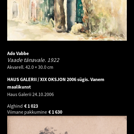
Ado Vabbe
Vaade tänavale.
1922
Akvarell. 42.0 × 30.0 cm
HAUS GALERII / XIX OKSJON 2006 sügis. Vanem
maalikunst
Haus Galerii
24.10.2006
Alghind
€
1 023
Viimane pakkumine
€
1 630