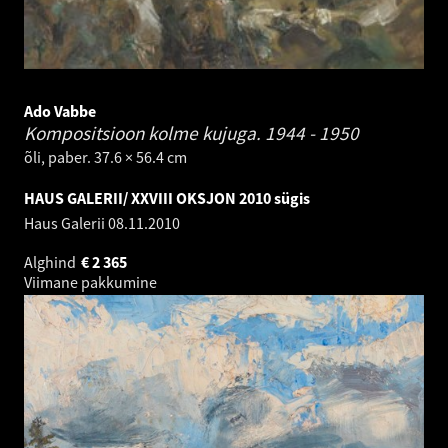
Ado Vabbe
Kompositsioon kolme kujuga.
1944 - 1950
õli, paber. 37.6 × 56.4 cm
HAUS GALERII/ XXVIII OKSJON 2010 sügis
Haus Galerii
08.11.2010
Alghind
€
2 365
Viimane pakkumine