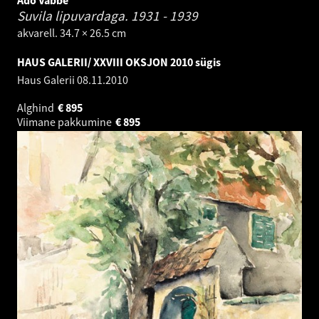
Ado Vabbe
Suvila lipuvardaga.
1931 - 1939
akvarell. 34.7 × 26.5 cm
HAUS GALERII/ XXVIII OKSJON 2010 sügis
Haus Galerii
08.11.2010
Alghind
€
895
Viimane pakkumine
€
895