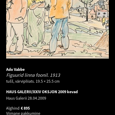
Ado Vabbe
Figuurid linna foonil.
1913
tušš, värvipliiats. 19.5 × 25.5 cm
HAUS GALERII/XXIV OKSJON 2009 kevad
Haus Galerii
28.04.2009
Alghind
€
895
Viimane pakkumine