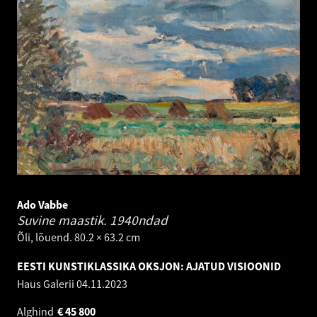
Ado Vabbe
Suvine maastik.
1940ndad
Õli, lõuend. 80.2 × 63.2 cm
EESTI KUNSTIKLASSIKA OKSJON: AJATUD VISIOONID
Haus Galerii
04.11.2023
Alghind
€
45 800