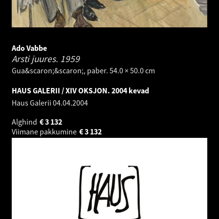
Ado Vabbe
Arsti juures.
1959
Gua&scaron;&scaron;, paber. 54.0 × 50.0 cm
HAUS GALERII / XIV OKSJON. 2004 kevad
Haus Galerii
04.04.2004
Alghind
€
3 132
Viimane pakkumine
€
3 132