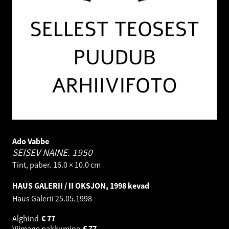
Ado Vabbe
SEISEV NAINE.
1950
Tint, paber. 16.0 × 10.0 cm
HAUS GALERII / II OKSJON, 1998 kevad
Haus Galerii
25.05.1998
Alghind
€
77
Viimane pakkumine
€
77