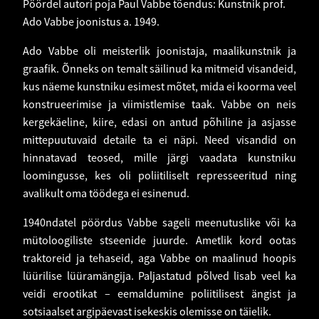
Pöördel autori poja Paul Vabbe tõendus: Kunstnik prof.
Ado Vabbe joonistus a. 1949.
Ado Vabbe oli meisterlik joonistaja, maalikunstnik ja
graafik. Õnneks on temalt säilinud ka mitmeid visandeid,
kus näeme kunstniku esimest mõtet, mida ei koorma veel
konstrueerimise ja viimistlemise taak. Vabbe on neis
kergekäeline, kiire, edasi on antud põhiline ja asjasse
mittepuutuvaid detaile ta ei näpi. Need visandid on
hinnatavad teosed, mille järgi vaadata kunstniku
loomingusse, kes oli poliitiliselt represseeritud ning
avalikult oma töödega ei esinenud.
1940ndatel pöördus Vabbe sageli meenutuslike või ka
mütoloogiliste stseenide juurde. Ametlik kord ootas
traktoreid ja tehaseid, aga Vabbe on maalinud hoopis
lüürilise lüüramängija. Paljastatud põlved lisab veel ka
veidi erootikat – eemaldumine poliitilisest ängist ja
sotsiaalset argipäevast isekeskis olemisse on täielik.