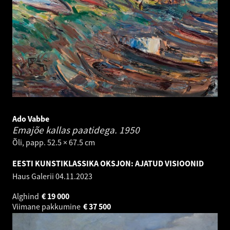
Ado Vabbe
Emajõe kallas paatidega.
1950
Õli, papp. 52.5 × 67.5 cm
EESTI KUNSTIKLASSIKA OKSJON: AJATUD VISIOONID
Haus Galerii
04.11.2023
Alghind
€
19 000
Viimane pakkumine
€
37 500