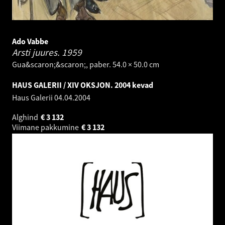
Ado Vabbe
Arsti juures.
1959
Gua&scaron;&scaron;, paber. 54.0 × 50.0 cm
HAUS GALERII / XIV OKSJON. 2004 kevad
Haus Galerii
04.04.2004
Alghind
€
3 132
Viimane pakkumine
€
3 132