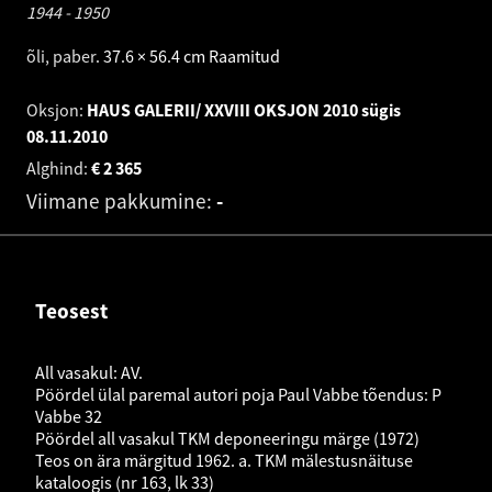
1944 - 1950
õli, paber
.
37.6 × 56.4 cm
Raamitud
Oksjon:
HAUS GALERII/ XXVIII OKSJON 2010 sügis
08.11.2010
Alghind:
€
2 365
Viimane pakkumine:
-
Teosest
All vasakul: AV.
Pöördel ülal paremal autori poja Paul Vabbe tõendus: P
Vabbe 32
Pöördel all vasakul TKM deponeeringu märge (1972)
Teos on ära märgitud 1962. a. TKM mälestusnäituse
kataloogis (nr 163, lk 33)