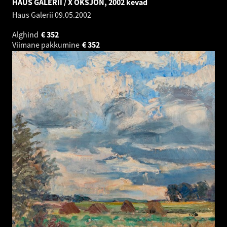
HAUS GALERII / X OKSJON, 2002 kevad
Haus Galerii
09.05.2002
Alghind
€
352
Viimane pakkumine
€
352