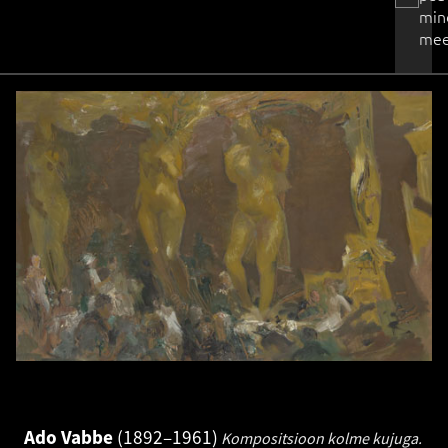
min
mee
Ado Vabbe
1892–1961
Kompositsioon kolme kujuga.