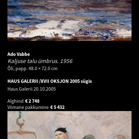
Ado Vabbe
Kaljuse talu ümbrus.
1956
Õli, papp. 48.0 × 72.0 cm
HAUS GALERII /XVII OKSJON 2005 sügis
Haus Galerii
20.10.2005
Alghind
€
2 748
Viimane pakkumine
€
5 432