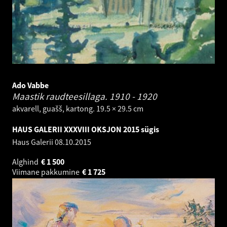
Ado Vabbe
Maastik raudteesillaga.
1910 - 1920
akvarell, guašš, kartong. 19.5 × 29.5 cm
HAUS GALERII XXXVIII OKSJON 2015 sügis
Haus Galerii
08.10.2015
Alghind
€
1 500
Viimane pakkumine
€
1 725