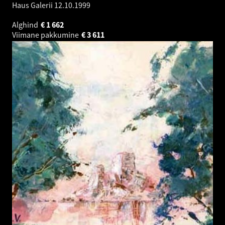
Haus Galerii
12.10.1999
Alghind
€
1 662
Viimane pakkumine
€
3 611