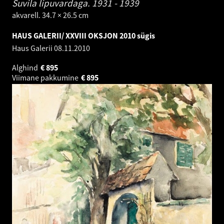
Suvila lipuvardaga.
1931 - 1939
akvarell. 34.7 × 26.5 cm
HAUS GALERII/ XXVIII OKSJON 2010 sügis
Haus Galerii
08.11.2010
Alghind
€
895
Viimane pakkumine
€
895