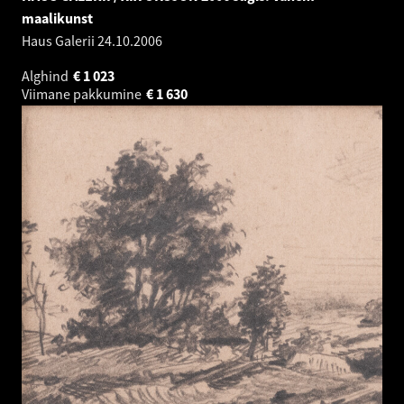
maalikunst
Haus Galerii
24.10.2006
Alghind
€
1 023
Viimane pakkumine
€
1 630