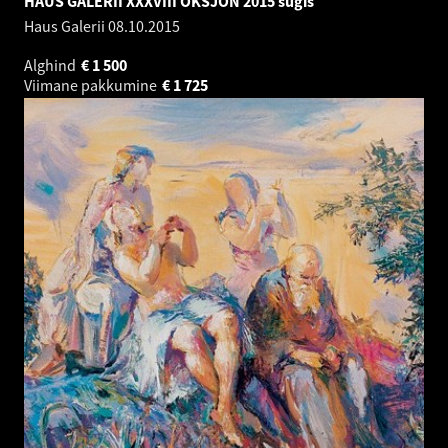
HAUS GALERII XXXVIII OKSJON 2015 sügis
Haus Galerii
08.10.2015
Alghind
€
1 500
Viimane pakkumine
€
1 725