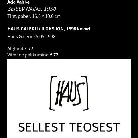
Ado Vabbe
SEISEV NAINE.
1950
Tint, paber. 16.0 × 10.0 cm
HAUS GALERII / II OKSJON, 1998 kevad
Haus Galerii
25.05.1998
Alghind
€
77
Viimane pakkumine
€
77