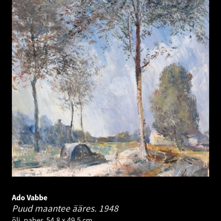
Ado Vabbe
Puud maantee ääres.
1948
õli, paber. 54.8 × 49.5 cm