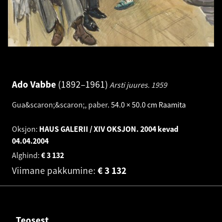
Ado Vabbe
1892–1961
Arsti juures.
1959
Gua&scaron;&scaron;, paber
.
54.0 × 50.0 cm
Raamita
Oksjon:
HAUS GALERII / XIV OKSJON. 2004 kevad
04.04.2004
Alghind:
€
3 132
Viimane pakkumine:
€
3 132
Teosest