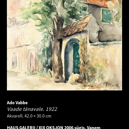
Ado Vabbe
Vaade tänavale.
1922
Akvarell. 42.0 × 30.0 cm
HAUS GALERII / XIX OKSJON 2006 sügis. Vanem