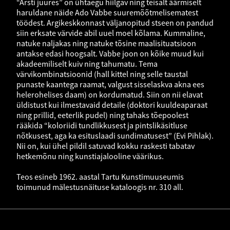
“Arsti juures” on ühtaegu hiilgav ning teisalt äärmiselt
haruldane näide Ado Vabbe suuremõõtmelisematest
töödest. Argikeskkonnast väljanopitud stseen on pandud
siin erksate värvide abil uuel moel kõlama. Kummaline,
natuke naljakas ning natuke tõsine maalisituatsioon
antakse edasi hoogsalt. Vabbe joon on kõike muud kui
akadeemiliselt kuiv ning tahumatu. Tema
värvikombinatsioonid (hall kittel ning selle taustal
punaste kaantega raamat, valgust sisselaskva akna ees
helerohelises daam) on kordumatud. Siin on nii elavat
üldistust kui ilmestavaid detaile (doktori kuuldeaparaat
ning prillid, eeterlik pudel) ning tahaks tõepoolest
rääkida “koloriidi tundlikkusest ja pintslikäsitluse
nõtkusest, aga ka esituslaadi sundimatusest” (Evi Pihlak).
Nii on, kui ühel pildil satuvad kokku raskesti tabatav
hetkemõnu ning kunstiajalooline väärikus.
Teos esineb 1962. aastal Tartu Kunstimuuseumis
toimunud mälestusnäituse kataloogis nr. 310 all.