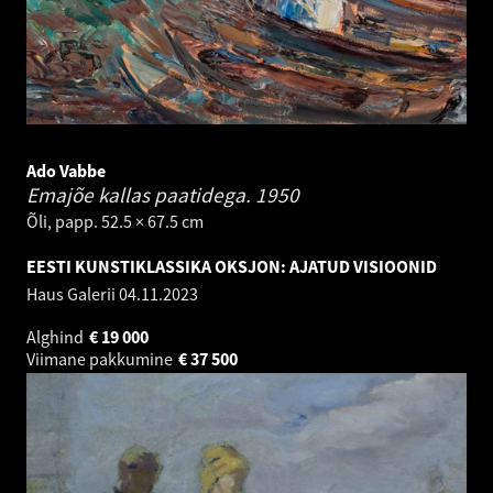
Ado Vabbe
Emajõe kallas paatidega.
1950
Õli, papp. 52.5 × 67.5 cm
EESTI KUNSTIKLASSIKA OKSJON: AJATUD VISIOONID
Haus Galerii
04.11.2023
Alghind
€
19 000
Viimane pakkumine
€
37 500