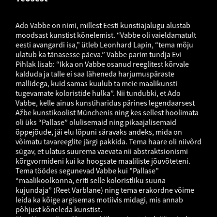
Ado Vabbe on nimi, millest Eesti kunstiajalugu alustab
moodsast kunstist kõnelemist. “Vabbe oli vaieldamatult
eesti avangardi isa,” ütleb Leonhard Lapin, “tema mõju
ulatub ka tänasesse päeva.” Vabbe parim tundja Evi
Pihlak lisab: “Ikka on Vabbe osanud reeglitest kõrvale
kalduda ja talle ei saa läheneda harjumuspäraste
mallidega, kuid samas kuulub ta meie maalikunsti
tugevamate koloristide hulka”. Nii tundubki, et Ado
Vabbe, kelle ainus kunstiharidus pärines legendaarsest
Ažbe kunstikoolist Münchenis ning kes sellest hoolimata
oli üks “Pallase” olulisemaid ning pikaajalisemaid
õppejõude, jäi elu lõpuni säravaks andeks, mida on
võimatu tavareeglite järgi pakkida. Tema haare oli niivõrd
sügav, et ulatus suurema vaevata nii abstraktsionismi
kõrgvormideni kui ka hoogsate maaliliste jõuvõteteni.
Tema töödes segunevad Vabbe kui ”Pallase”
“maalikoolkonna, eriti selle koloristliku suuna
kujundaja” (Reet Varblane) ning tema erakordne võime
leida ka kõige argisemas motiivis midagi, mis annab
põhjust kõneleda kunstist.