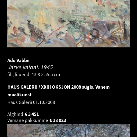
Ado Vabbe
Järve kaldal.
1945
õli, lõuend. 43.8 × 55.5 cm
HAUS GALERII / XXIII OKSJON 2008 sügis. Vanem
maalikunst
Haus Galerii
01.10.2008
Alghind
€
3 451
Viimane pakkumine
€
18 023