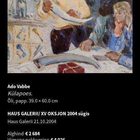
Ado Vabbe
Külapoes.
Õli, papp. 39.0 × 60.0 cm
HAUS GALERII/ XV OKSJON 2004 sügis
Haus Galerii
21.10.2004
Alghind
€
2 684
Viimane pakkumine
€
4 026