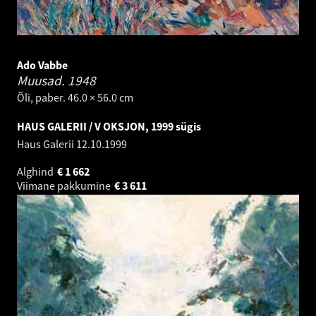
Ado Vabbe
Muusad.
1948
Õli, paber. 46.0 × 56.0 cm
HAUS GALERII / V OKSJON, 1999 sügis
Haus Galerii
12.10.1999
Alghind
€
1 662
Viimane pakkumine
€
3 611