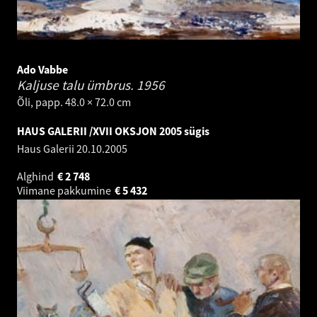
Ado Vabbe
Kaljuse talu ümbrus.
1956
Õli, papp. 48.0 × 72.0 cm
HAUS GALERII /XVII OKSJON 2005 sügis
Haus Galerii
20.10.2005
Alghind
€
2 748
Viimane pakkumine
€
5 432