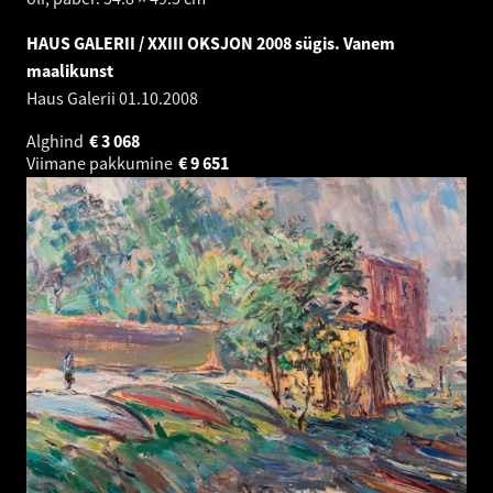
HAUS GALERII / XXIII OKSJON 2008 sügis. Vanem
maalikunst
Haus Galerii
01.10.2008
Alghind
€
3 068
Viimane pakkumine
€
9 651