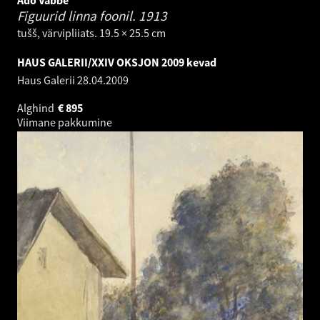
Ado Vabbe
Figuurid linna foonil.
1913
tušš, värvipliiats. 19.5 × 25.5 cm
HAUS GALERII/XXIV OKSJON 2009 kevad
Haus Galerii
28.04.2009
Alghind
€
895
Viimane pakkumine