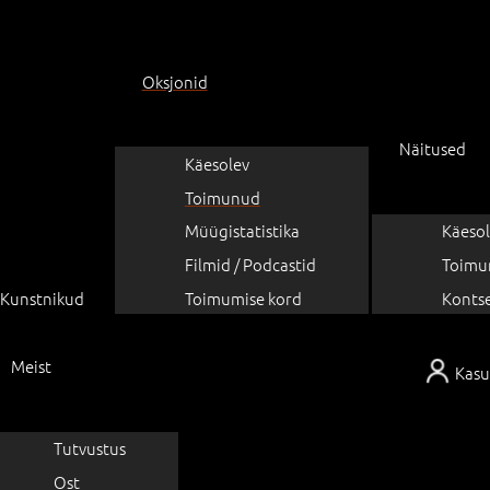
Oksjonid
Näitused
Käesolev
Toimunud
Müügistatistika
Käesol
Filmid / Podcastid
Toimu
Kunstnikud
Toimumise kord
Konts
Meist
Kasu
Tutvustus
Ost