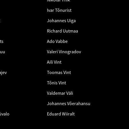
e
Ivar Tõnurist
t
Johannes Uiga
Richard Uutmaa
ts
Ado Vabbe
puu
Valeri Vinogradov
Aili Vint
ajev
Toomas Vint
Tõnis Vint
Valdemar Väli
Johannes Võerahansu
üvalo
Eduard Wiiralt