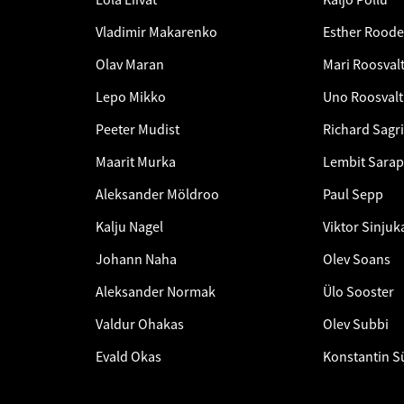
Vladimir Makarenko
Esther Rood
Olav Maran
Mari Roosval
Lepo Mikko
Uno Roosvalt
Peeter Mudist
Richard Sagri
Maarit Murka
Lembit Sara
Aleksander Möldroo
Paul Sepp
Kalju Nagel
Viktor Sinjuk
Johann Naha
Olev Soans
Aleksander Normak
Ülo Sooster
Valdur Ohakas
Olev Subbi
Evald Okas
Konstantin S