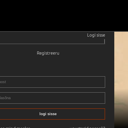
Logi sisse
|
Registreeru
logi sisse
28.04.2009
15:50
Haus Galerii