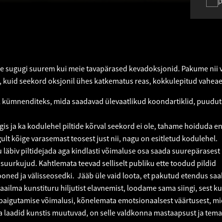
p
itte sugugi suurem kui meie tavapärased kevadoksjonid. Pakume nii
kat, kuid seekord oksjonil ühes katkematus reas, kokkulepitud vahe
bil kümnenditeks, mida saadavad ülevaatlikud koondartiklid, puudu
is ja ka kodulehel piltide kõrval seekord ei ole, tahame hoiduda en
lt kõige varasemast teosest just nii, nagu on esitletud kodulehel.
ugu läbiv piltidejada aga kindlasti võimaluse osa saada suurepärasest
 suurkujud. Kahtlemata teevad selliselt publiku ette toodud pildid
ooned ja välisseosedki. Jääb üle vaid loota, et pakutud etendus sa
ilma kunstituru hiljutist elavnemist, loodame sama siingi, sest k
ha paigutamise võimalusi, kõnelemata emotsionaalsest väärtusest, mi
ja laadid kunstis muutuvad, on selle valdkonna mastaapsust ja tema