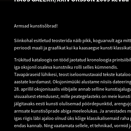
Armsad kunstisõbrad!
Siinkohal esitletud teosterida näib pikk, koguarvult aga m
perioodi maali ja graafikat kui ka kaasaegse kunsti klassi
Trükitud kataloogis on tööd jaotatud kronoloogia printsii
iga oksjonil osaleva kunstniku rolli selles kümnendis.
Tavapäraseid lühikesi, teost iseloomustavaid tekste kataloog
aastate kordamast. Oksjonimüüki alustame niisiis dateeringu
28. aprillil oksjonisaalis viibijaile annab selline kunstiajal
visuaalsest etendusest, mille peategelasteks on meie kunsti
jälgitavaks eesti kunsti olulisemad pöördepunktid, arenguj
armsate kunstisõprade abiga meeleolukas. Ja arvestades maa
igas riigis läbi ajaloo olnud üks kõige klassikalisemaid ra
endas kannab. Ning vaatamata sellele, et tehnikad, vormid 