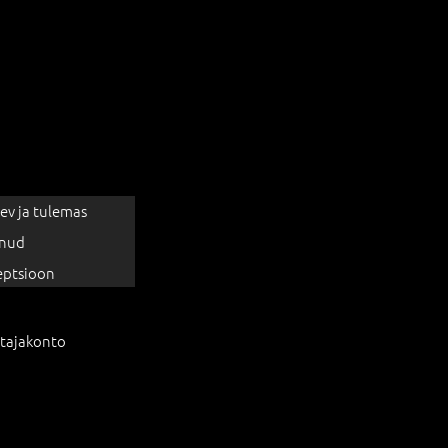
ev ja tulemas
nud
eptsioon
tajakonto