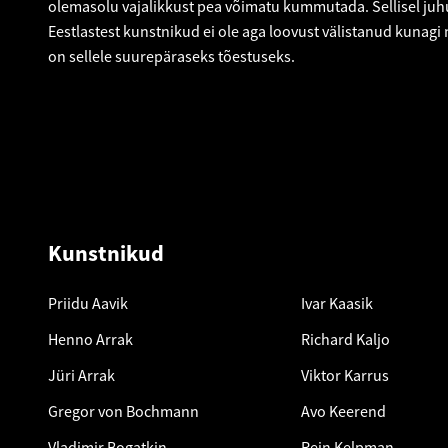
olemasolu vajalikkust pea võimatu kummutada. Sellisel ju
Eestlastest kunstnikud ei ole aga loovust välistanud kunagi 
on sellele suurepäraseks tõestuseks.
Kunstnikud
Priidu Aavik
Ivar Kaasik
Henno Arrak
Richard Kaljo
Jüri Arrak
Viktor Karrus
Gregor von Bochmann
Avo Keerend
Vladimir Bogatkin
Rein Kelpman