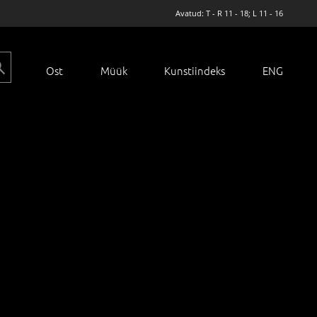
Avatud: T - R 11 - 18; L 11 - 16
Ost
Müük
Kunstiindeks
ENG