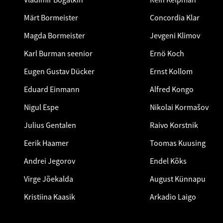
Märt Bormeister
Concordia Klar
Magda Bormeister
Jevgeni Klimov
Karl Burman seenior
Ernö Koch
Eugen Gustav Dücker
Ernst Kollom
Eduard Einmann
Alfred Kongo
Nigul Espe
Nikolai Kormašov
Julius Gentalen
Raivo Korstnik
Eerik Haamer
Toomas Kuusing
Andrei Jegorov
Endel Kõks
Virge Jõekalda
August Künnapu
Kristiina Kaasik
Arkadio Laigo