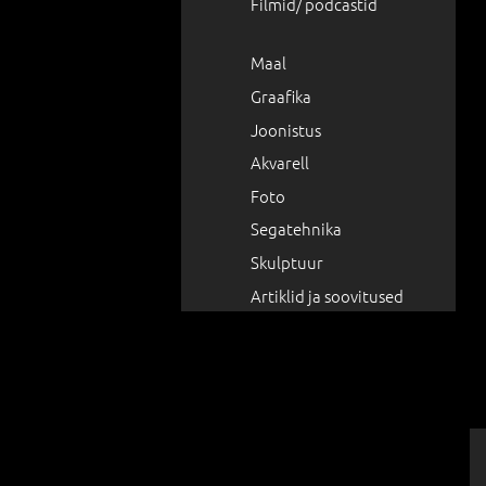
Filmid/ podcastid
Maal
Graafika
Joonistus
Akvarell
Foto
Segatehnika
Skulptuur
Artiklid ja soovitused