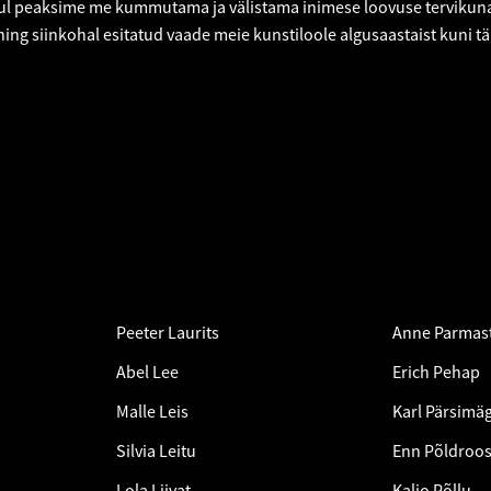
hul peaksime me kummutama ja välistama inimese loovuse tervikun
ning siinkohal esitatud vaade meie kunstiloole algusaastaist kuni t
Peeter Laurits
Anne Parmas
Abel Lee
Erich Pehap
Malle Leis
Karl Pärsimäg
Silvia Leitu
Enn Põldroo
Lola Liivat
Kaljo Põllu