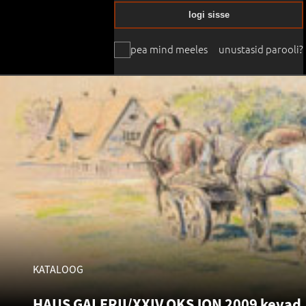
logi sisse
pea mind meeles
unustasid parooli?
KATALOOG
HAUS GALERII/XXIV OKSJON 2009 kevad