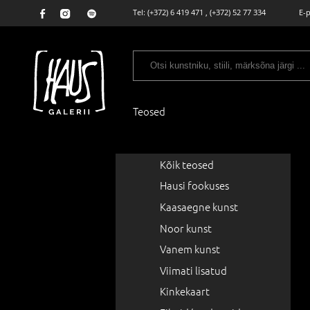
Tel:
(+372) 6 419 471
,
(+372) 52 77 334
E-
Teosed
Kõik teosed
Hausi fookuses
Kaasaegne kunst
Noor kunst
Vanem kunst
Viimati lisatud
Kinkekaart