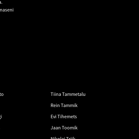
a.
änaseni
to
Tiina Tammetalu
Rein Tammik
i
Evi Tihemets
s
Jaan Toomik
Nikolai Triik