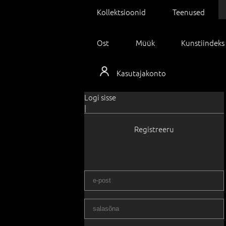
Kollektsioonid
Teenused
Ost
Müük
Kunstiindeks
Kasutajakonto
Logi sisse
|
Registreeru