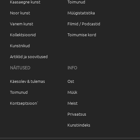
Kaasaegne kunst
Toimunud
Noor kunst
Müügistatistika
Vanem kunst
Filmid / Podcastid
Kollektsioonid
Toimumise kord
Kunstnikud
Artiklid ja soovitused
NÄITUSED
INFO
Käesolev & tulemas
Ost
Toimunud
Müük
Kontseptsioon`
Meist
Privaatsus
Kunstiindeks