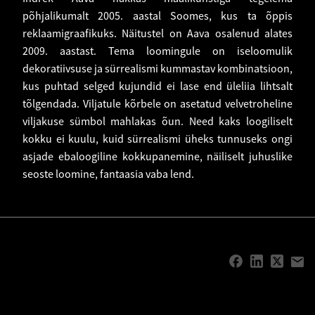
põhjalikumalt 2005. aastal Soomes, kus ta õppis
reklaamigraafikuks. Näitustel on Aava osalenud alates
2009. aastast. Tema loomingule on iseloomulik
dekoratiivsuse ja sürrealismi kummastav kombinatsioon,
kus puhtad selged kujundid ei lase end üleliia lihtsalt
tõlgendada. Viljatule kõrbele on asetatud velvetroheline
viljakuse sümbol mahlakas õun. Need kaks loogiliselt
kokku ei kuulu, kuid sürrealismi üheks tunnuseks ongi
asjade ebaloogiline kokkupanemine, näiliselt juhuslike
seoste loomine, fantaasia vaba lend.