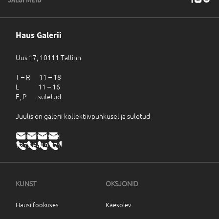
JÄLGI MEID
Haus Galerii
Uus 17, 10111 Tallinn
T – R 11 – 18
L 11 – 16
E, P suletud
Juulis on galerii kollektiivpuhkusel ja suletud
haus@haus.ee
+372 6419 471
KUNST
OKSJONID
Hausi fookuses
Käesolev