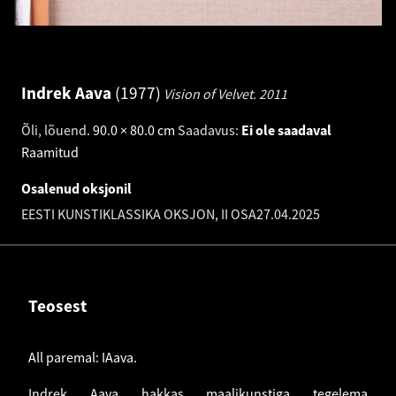
Indrek Aava
1977
Vision of Velvet.
2011
Õli, lõuend
.
90.0 × 80.0 cm
Saadavus:
Ei ole saadaval
Raamitud
Osalenud oksjonil
EESTI KUNSTIKLASSIKA OKSJON, II OSA
27.04.2025
Teosest
All paremal: IAava.
Indrek Aava hakkas maalikunstiga tegelema