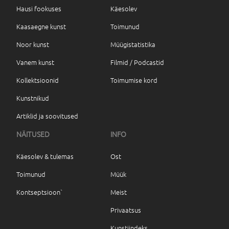
Hausi fookuses
Käesolev
Kaasaegne kunst
Toimunud
Noor kunst
Müügistatistika
Vanem kunst
Filmid / Podcastid
Kollektsioonid
Toimumise kord
Kunstnikud
Artiklid ja soovitused
NÄITUSED
INFO
Käesolev & tulemas
Ost
Toimunud
Müük
Kontseptsioon`
Meist
Privaatsus
Kunstiindeks