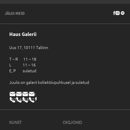
JÄLGI MEID
Haus Galerii
Uus 17, 10111 Tallinn
T – R 11 – 18
L 11 – 16
E, P suletud
Juulis on galerii kollektiivpuhkusel ja suletud
haus@haus.ee
+372 6419 471
KUNST
OKSJONID