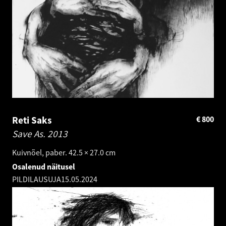
Reti Saks
€
800
Save As.
2013
Kuivnõel, paber. 42.5 × 27.0 cm
Osalenud näitusel
PILDILAUSUJA
15.05.2024