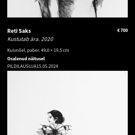
Reti Saks
€
700
Kustutab ära.
2020
Kuivnõel, paber. 49.0 × 19.5 cm
Osalenud näitusel
PILDILAUSUJA
15.05.2024