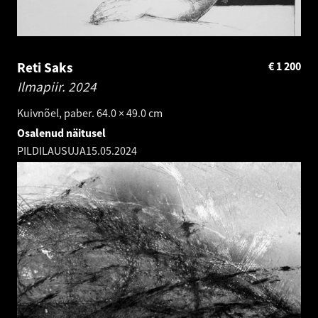
Reti Saks
€
1 200
Ilmapiir.
2024
Kuivnõel, paber. 64.0 × 49.0 cm
Osalenud näitusel
PILDILAUSUJA
15.05.2024