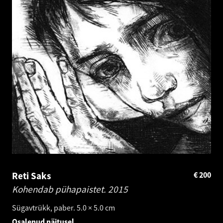
Reti Saks
€
200
Kohendab pühapaistet.
2015
Sügavtrükk, paber. 5.0 × 5.0 cm
Osalenud näitusel