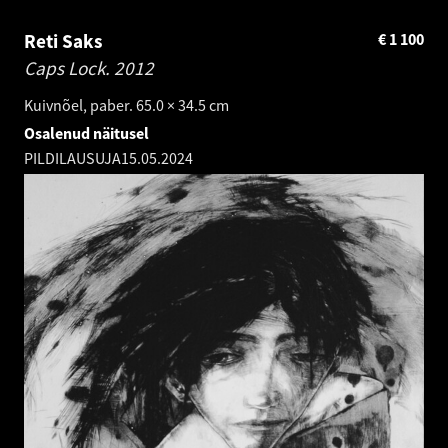
Reti Saks
€
1 100
Caps Lock.
2012
Kuivnõel, paber. 65.0 × 34.5 cm
Osalenud näitusel
PILDILAUSUJA
15.05.2024