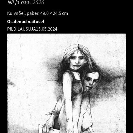
Nii ja naa.
2020
Kuivnõel, paber. 49.0 × 24.5 cm
Osalenud näitusel
PILDILAUSUJA
15.05.2024