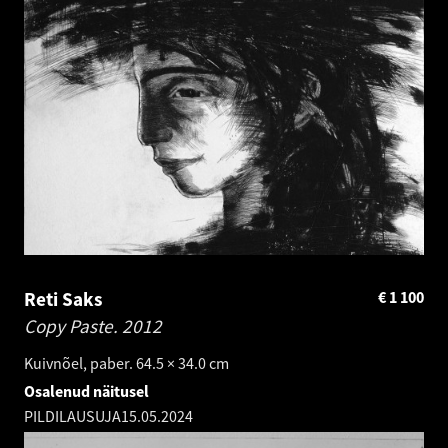
Reti Saks
€
1 100
Copy Paste.
2012
Kuivnõel, paber. 64.5 × 34.0 cm
Osalenud näitusel
PILDILAUSUJA
15.05.2024