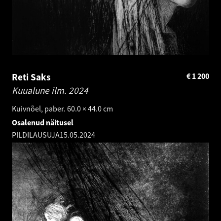
Reti Saks
€
1 200
Kuualune ilm.
2024
Kuivnõel, paber. 60.0 × 44.0 cm
Osalenud näitusel
PILDILAUSUJA
15.05.2024