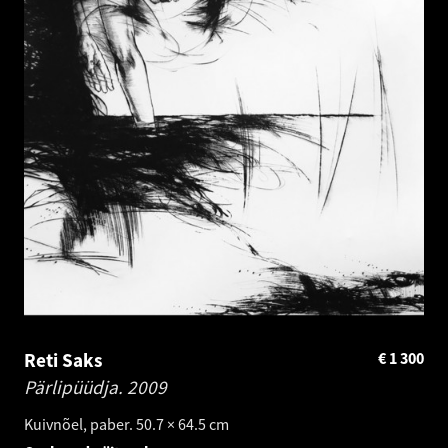
Reti Saks
€
1 300
Pärlipüüdja.
2009
Kuivnõel, paber. 50.7 × 64.5 cm