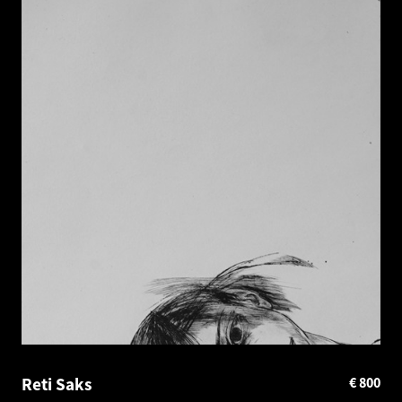
Reti Saks
€
800