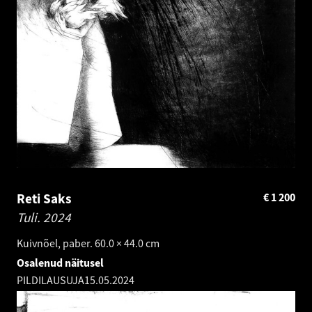
Reti Saks
€
1 200
Tuli.
2024
Kuivnõel, paber. 60.0 × 44.0 cm
Osalenud näitusel
PILDILAUSUJA
15.05.2024