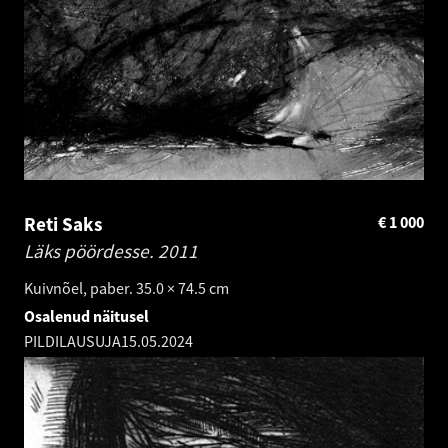
Reti Saks
€
1 000
Läks pöördesse.
2011
Kuivnõel, paber. 35.0 × 74.5 cm
Osalenud näitusel
PILDILAUSUJA
15.05.2024