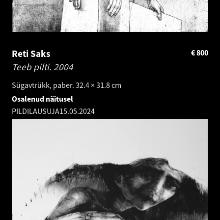
Reti Saks
€
800
Teeb pilti.
2004
Sügavtrükk, paber. 32.4 × 31.8 cm
Osalenud näitusel
PILDILAUSUJA
15.05.2024