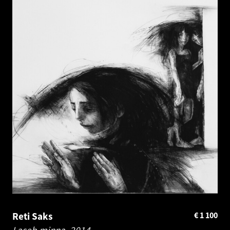
Reti Saks
€
1 100
Laseb minna.
2014