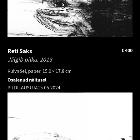
Reti Saks
€
400
Jälgib pilku.
2013
Kuivnõel, paber. 15.0 × 17.8 cm
Osalenud näitusel
PILDILAUSUJA
15.05.2024