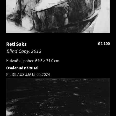
Reti Saks
€
1 100
Blind Copy.
2012
Kuivnõel, paber. 64.5 × 34.0 cm
Osalenud näitusel
PILDILAUSUJA
15.05.2024