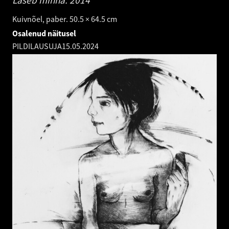
Kuivnõel, paber. 50.5 × 64.5 cm
Osalenud näitusel
PILDILAUSUJA
15.05.2024