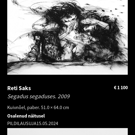
Reti Saks
€
1 100
Segadus segaduses.
2009
Kuivnõel, paber. 51.0 × 64.0 cm
Osalenud näitusel
PILDILAUSUJA
15.05.2024