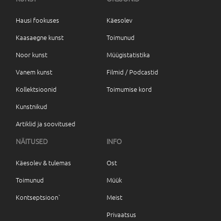
Hausi fookuses
Käesolev
Kaasaegne kunst
Toimunud
Noor kunst
Müügistatistika
Vanem kunst
Filmid / Podcastid
Kollektsioonid
Toimumise kord
Kunstnikud
Artiklid ja soovitused
NÄITUSED
INFO
Käesolev & tulemas
Ost
Toimunud
Müük
Kontseptsioon`
Meist
Privaatsus