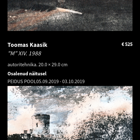
Toomas Kaasik
€
525
"M" XIV.
1988
autoritehnika. 20.0 × 29.0 cm
Osalenud näitusel
PEIDUS POOL
05.09.2019
-
03.10.2019