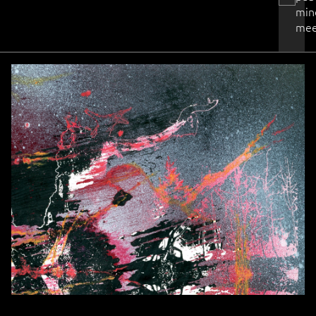
min
mee