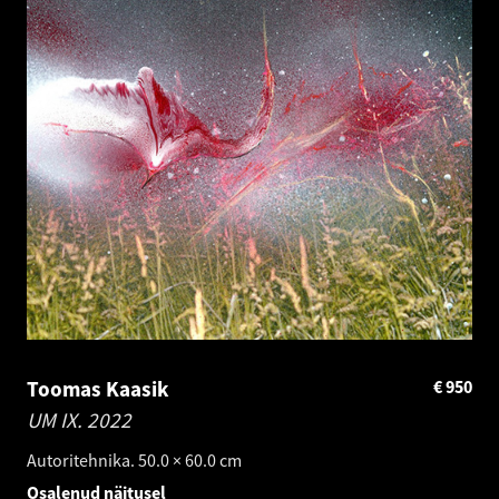
Toomas Kaasik
€
950
UM IX.
2022
Autoritehnika. 50.0 × 60.0 cm
Osalenud näitusel