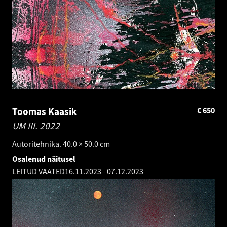
Toomas Kaasik
€
650
UM III.
2022
Autoritehnika. 40.0 × 50.0 cm
Osalenud näitusel
LEITUD VAATED
16.11.2023
-
07.12.2023