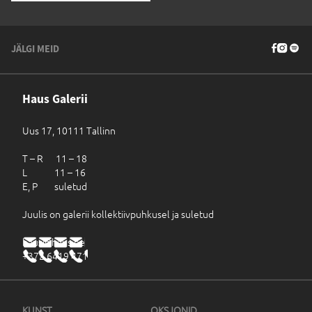
JÄLGI MEID
Haus Galerii
Uus 17, 10111 Tallinn
T – R 11 – 18
L 11 – 16
E, P suletud
Juulis on galerii kollektiivpuhkusel ja suletud
haus@haus.ee
+372 6419 471
KUNST
OKSJONID