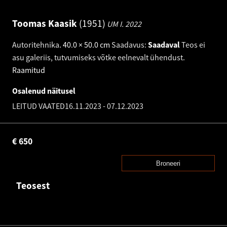
Toomas Kaasik
1951
UM I.
2022
Autoritehnika
.
40.0 × 50.0 cm
Saadavus:
Saadaval
Teos ei
asu galeriis, tutvumiseks võtke eelnevalt ühendust.
Raamitud
Osalenud näitusel
LEITUD VAATED
16.11.2023
-
07.12.2023
€
650
Broneeri
Teosest