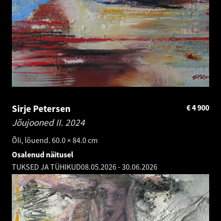
Sirje Petersen
€
4 900
Jõujooned II.
2024
Õli, lõuend. 60.0 × 84.0 cm
Osalenud näitusel
TUKSED JA TÜHIKUD
08.05.2026
-
30.06.2026