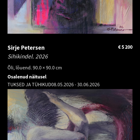
Sirje Petersen
€
5 200
Sihikindel.
2026
Õli, lõuend. 90.0 × 90.0 cm
Osalenud näitusel
TUKSED JA TÜHIKUD
08.05.2026
-
30.06.2026