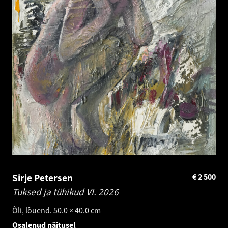
Sirje Petersen
€
2 500
Tuksed ja tühikud VI.
2026
Õli, lõuend. 50.0 × 40.0 cm
Osalenud näitusel