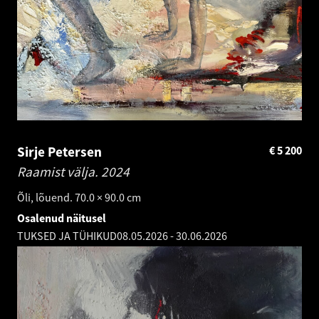
Sirje Petersen
€
5 200
Raamist välja.
2024
Õli, lõuend. 70.0 × 90.0 cm
Osalenud näitusel
TUKSED JA TÜHIKUD
08.05.2026
-
30.06.2026