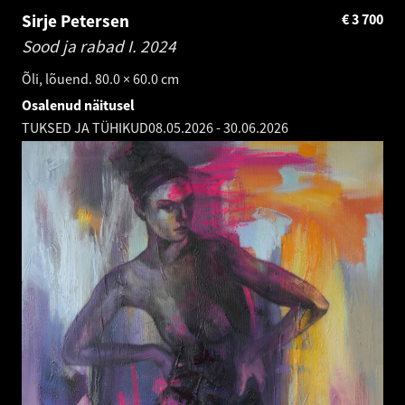
Sirje Petersen
€
3 700
Sood ja rabad I.
2024
Õli, lõuend. 80.0 × 60.0 cm
Osalenud näitusel
TUKSED JA TÜHIKUD
08.05.2026
-
30.06.2026