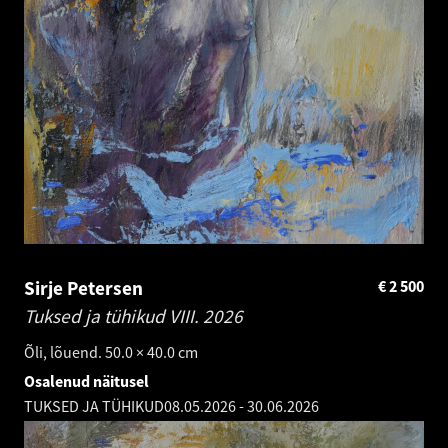
Sirje Petersen
€
2 500
Tuksed ja tühikud VIII.
2026
Õli, lõuend. 50.0 × 40.0 cm
Osalenud näitusel
TUKSED JA TÜHIKUD
08.05.2026
-
30.06.2026