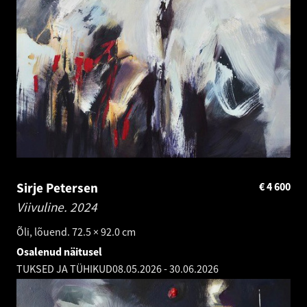
Sirje Petersen
€
4 600
Viivuline.
2024
Õli, lõuend. 72.5 × 92.0 cm
Osalenud näitusel
TUKSED JA TÜHIKUD
08.05.2026
-
30.06.2026