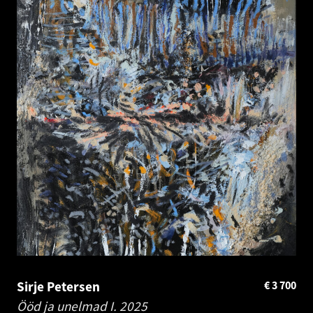
Sirje Petersen
€
3 700
Ööd ja unelmad I.
2025