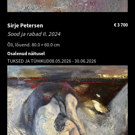
Sirje Petersen
€
3 700
Sood ja rabad II.
2024
Õli, lõuend. 80.0 × 60.0 cm
Osalenud näitusel
TUKSED JA TÜHIKUD
08.05.2026
-
30.06.2026