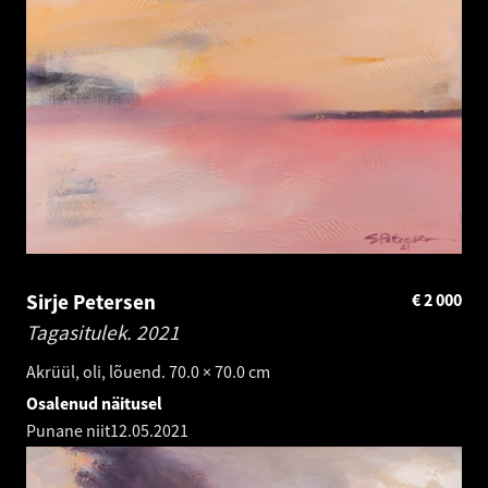
Sirje Petersen
€
2 000
Tagasitulek.
2021
Akrüül, oli, lõuend. 70.0 × 70.0 cm
Osalenud näitusel
Punane niit
12.05.2021