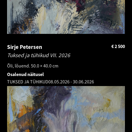
Sirje Petersen
€
2 500
Tuksed ja tühikud VII.
2026
Õli, lõuend. 50.0 × 40.0 cm
Osalenud näitusel
TUKSED JA TÜHIKUD
08.05.2026
-
30.06.2026