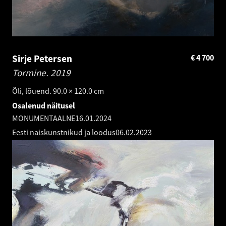
Sirje Petersen
€
4 700
Tormine.
2019
Õli, lõuend. 90.0 × 120.0 cm
Osalenud näitusel
MONUMENTAALNE
16.01.2024
Eesti naiskunstnikud ja loodus
06.02.2023