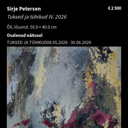
Sirje Petersen
€
2 500
Tuksed ja tühikud IV.
2026
Õli, lõuend. 50.0 × 40.0 cm
Osalenud näitusel
TUKSED JA TÜHIKUD
08.05.2026
-
30.06.2026