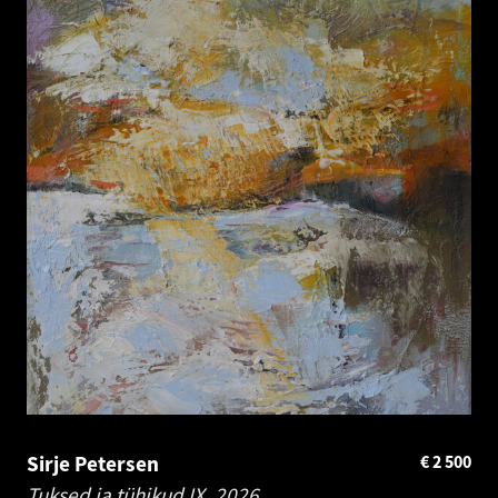
Sirje Petersen
€
2 500
Tuksed ja tühikud IX.
2026