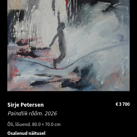
Sirje Petersen
€
3 700
Paindlik rõõm.
2026
Õli, lõuend. 80.0 × 70.0 cm
Osalenud näitusel