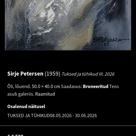
Sirje Petersen
1959
Tuksed ja tühikud III.
2026
Õli, lõuend
.
50.0 × 40.0 cm
Saadavus:
Broneeritud
Teos
asub galeriis.
Raamitud
Osalenud näitusel
TUKSED JA TÜHIKUD
08.05.2026
-
30.06.2026