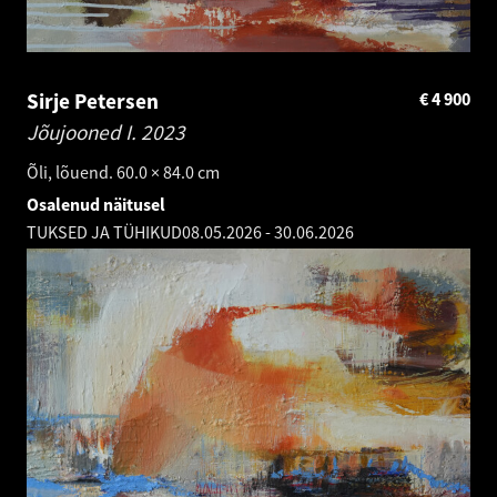
Sirje Petersen
€
4 900
Jõujooned I.
2023
Õli, lõuend. 60.0 × 84.0 cm
Osalenud näitusel
TUKSED JA TÜHIKUD
08.05.2026
-
30.06.2026