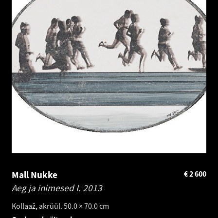
Mall Nukke
€
2 600
Aeg ja inimesed I.
2013
Kollaaž, akrüül. 50.0 × 70.0 cm