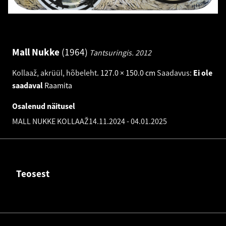
Mall Nukke
1964
Tantsuringis.
2012
Kollaaž, akrüül, hõbeleht
.
127.0 × 150.0 cm
Saadavus:
Ei ole
saadaval
Raamita
Osalenud näitusel
MALL NUKKE KOLLAAŽ
14.11.2024
-
04.01.2025
Teosest