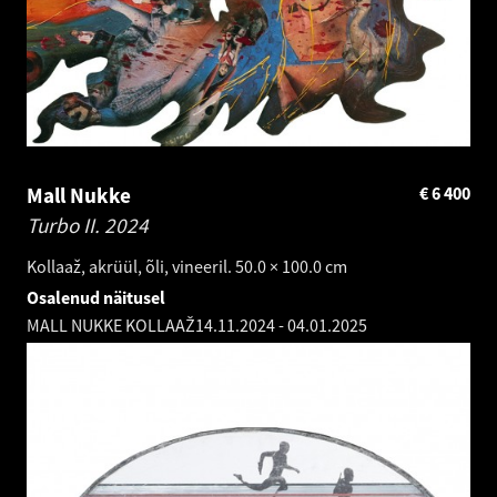
Mall Nukke
€
6 400
Turbo II.
2024
Kollaaž, akrüül, õli, vineeril. 50.0 × 100.0 cm
Osalenud näitusel
MALL NUKKE KOLLAAŽ
14.11.2024
-
04.01.2025