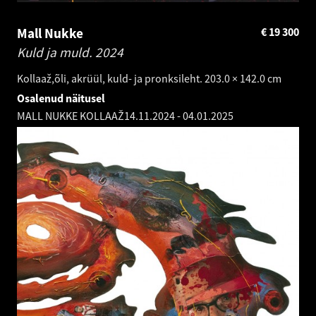
Mall Nukke
€
19 300
Kuld ja muld.
2024
Kollaaž,õli, akrüül, kuld- ja pronksileht. 203.0 × 142.0 cm
Osalenud näitusel
MALL NUKKE KOLLAAŽ
14.11.2024
-
04.01.2025