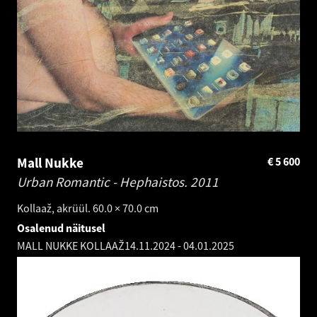
Mall Nukke
€
5 600
Urban Romantic - Hephaistos.
2011
Kollaaž, akrüül. 60.0 × 70.0 cm
Osalenud näitusel
MALL NUKKE KOLLAAŽ
14.11.2024
-
04.01.2025