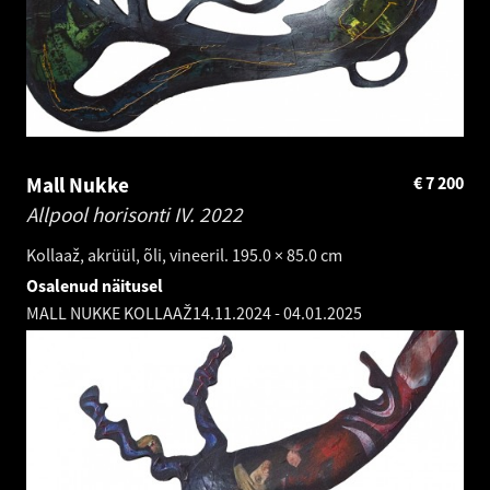
Mall Nukke
€
7 200
Allpool horisonti IV.
2022
Kollaaž, akrüül, õli, vineeril. 195.0 × 85.0 cm
Osalenud näitusel
MALL NUKKE KOLLAAŽ
14.11.2024
-
04.01.2025