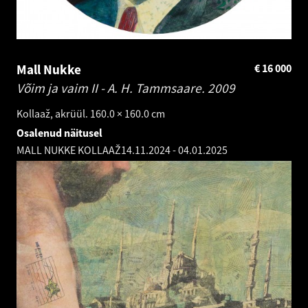
Mall Nukke
€
16 000
Võim ja vaim II - A. H. Tammsaare.
2009
Kollaaž, akrüül. 160.0 × 160.0 cm
Osalenud näitusel
MALL NUKKE KOLLAAŽ
14.11.2024
-
04.01.2025