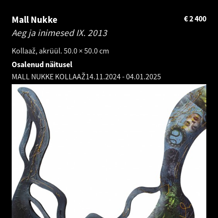
Mall Nukke
€
2 400
Aeg ja inimesed IX.
2013
Kollaaž, akrüül. 50.0 × 50.0 cm
Osalenud näitusel
MALL NUKKE KOLLAAŽ
14.11.2024
-
04.01.2025