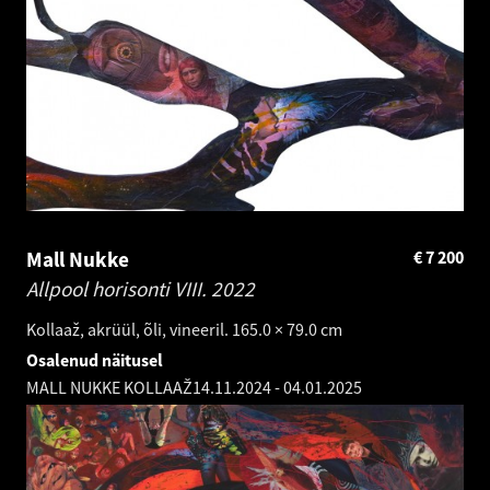
Mall Nukke
€
7 200
Allpool horisonti VIII.
2022
Kollaaž, akrüül, õli, vineeril. 165.0 × 79.0 cm
Osalenud näitusel
MALL NUKKE KOLLAAŽ
14.11.2024
-
04.01.2025