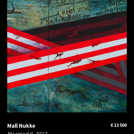
Mall Nukke
€
13 500
Maaniad II.
2012