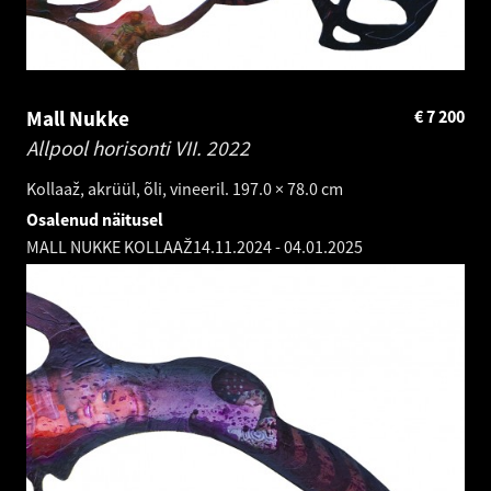
Mall Nukke
€
7 200
Allpool horisonti VII.
2022
Kollaaž, akrüül, õli, vineeril. 197.0 × 78.0 cm
Osalenud näitusel
MALL NUKKE KOLLAAŽ
14.11.2024
-
04.01.2025