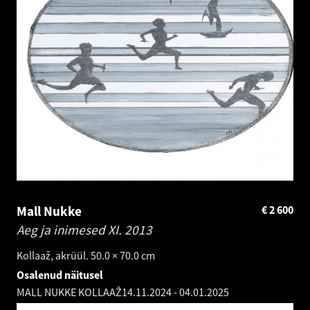
Mall Nukke
€
2 600
Aeg ja inimesed XI.
2013
Kollaaž, akrüül. 50.0 × 70.0 cm
Osalenud näitusel
MALL NUKKE KOLLAAŽ
14.11.2024
-
04.01.2025