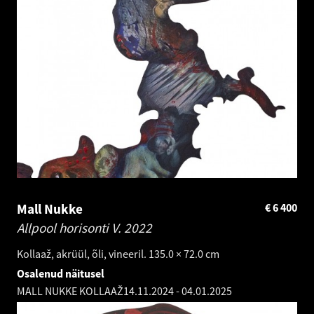
Mall Nukke
€
6 400
Allpool horisonti V.
2022
Kollaaž, akrüül, õli, vineeril. 135.0 × 72.0 cm
Osalenud näitusel
MALL NUKKE KOLLAAŽ
14.11.2024
-
04.01.2025