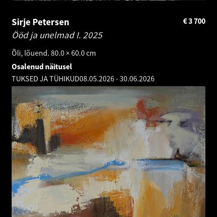
Sirje Petersen
€
3 700
Ööd ja unelmad I.
2025
Õli, lõuend. 80.0 × 60.0 cm
Osalenud näitusel
TUKSED JA TÜHIKUD
08.05.2026
-
30.06.2026