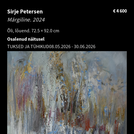
Sirje Petersen
€
4 600
Märgiline.
2024
Õli, lõuend. 72.5 × 92.0 cm
Osalenud näitusel
TUKSED JA TÜHIKUD
08.05.2026
-
30.06.2026