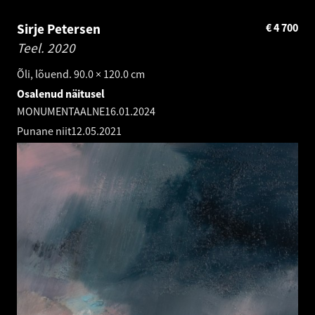
Sirje Petersen
€
4 700
Teel.
2020
Õli, lõuend. 90.0 × 120.0 cm
Osalenud näitusel
MONUMENTAALNE
16.01.2024
Punane niit
12.05.2021