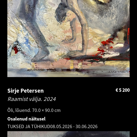
Sirje Petersen
€
5 200
Raamist välja.
2024
Õli, lõuend. 70.0 × 90.0 cm
Osalenud näitusel
TUKSED JA TÜHIKUD
08.05.2026
-
30.06.2026