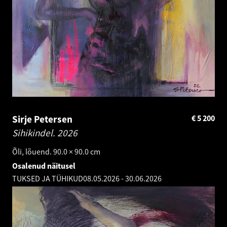
Sirje Petersen
€
5 200
Sihikindel.
2026
Õli, lõuend. 90.0 × 90.0 cm
Osalenud näitusel
TUKSED JA TÜHIKUD
08.05.2026
-
30.06.2026