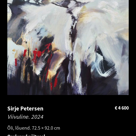
Sirje Petersen
€
4 600
Viivuline.
2024
Õli, lõuend. 72.5 × 92.0 cm