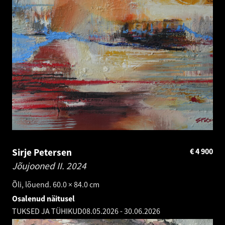
Sirje Petersen
€
4 900
Jõujooned II.
2024
Õli, lõuend. 60.0 × 84.0 cm
Osalenud näitusel
TUKSED JA TÜHIKUD
08.05.2026
-
30.06.2026