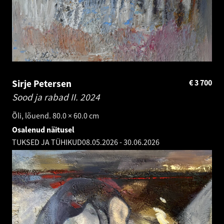
Sirje Petersen
€
3 700
Sood ja rabad II.
2024
Õli, lõuend. 80.0 × 60.0 cm
Osalenud näitusel
TUKSED JA TÜHIKUD
08.05.2026
-
30.06.2026