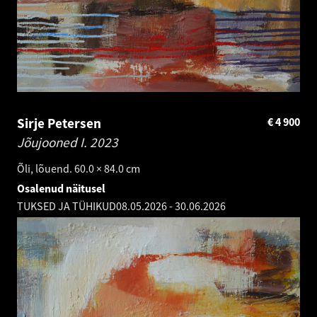
Sirje Petersen
€
4 900
Jõujooned I.
2023
Õli, lõuend. 60.0 × 84.0 cm
Osalenud näitusel
TUKSED JA TÜHIKUD
08.05.2026
-
30.06.2026