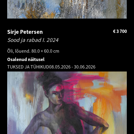
Sirje Petersen
€
3 700
Sood ja rabad I.
2024
Õli, lõuend. 80.0 × 60.0 cm
Osalenud näitusel
TUKSED JA TÜHIKUD
08.05.2026
-
30.06.2026