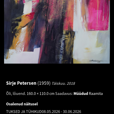
Sirje Petersen
1959
Täiskuu.
2018
Õli, lõuend
.
160.0 × 110.0 cm
Saadavus:
Müüdud
Raamita
Osalenud näitusel
TUKSED JA TÜHIKUD
08.05.2026
-
30.06.2026