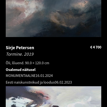
Sirje Petersen
€
4 700
Tormine.
2019
Õli, lõuend. 90.0 × 120.0 cm
Osalenud näitusel
MONUMENTAALNE
16.01.2024
Eesti naiskunstnikud ja loodus
06.02.2023