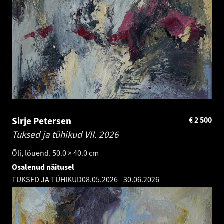
Sirje Petersen
€
2 500
Tuksed ja tühikud VII.
2026
Õli, lõuend. 50.0 × 40.0 cm
Osalenud näitusel
TUKSED JA TÜHIKUD
08.05.2026
-
30.06.2026