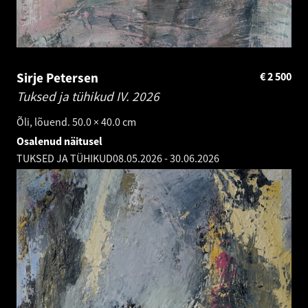
Sirje Petersen
€
2 500
Tuksed ja tühikud IV.
2026
Õli, lõuend. 50.0 × 40.0 cm
Osalenud näitusel
TUKSED JA TÜHIKUD
08.05.2026
-
30.06.2026