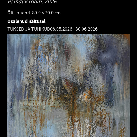
Paindlik rõõm.
2026
Õli, lõuend. 80.0 × 70.0 cm
Osalenud näitusel
TUKSED JA TÜHIKUD
08.05.2026
-
30.06.2026