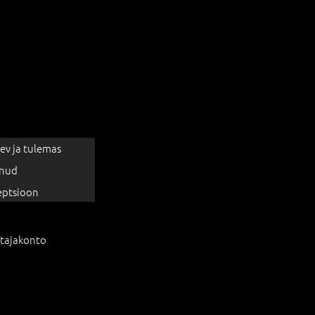
ev ja tulemas
nud
eptsioon
tajakonto