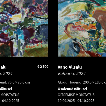
salu
€
2 500
Vano Allsalu
a.
2024
Eufooria.
2024
end. 70.0 × 70.0 cm
Akrüül, lõuend. 200.0 × 180.0 
äitusel
Osalenud näitusel
 MÕISTATUS
ÕITSEMISE MÕISTATUS
-
04.10.2025
10.09.2025
-
04.10.2025