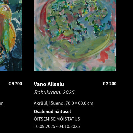
€
9 700
Vano Allsalu
€
2 200
Rohukroon.
2025
cm
Akrüül, lõuend. 70.0 × 60.0 cm
Osalenud näitusel
ÕITSEMISE MÕISTATUS
10.09.2025
-
04.10.2025