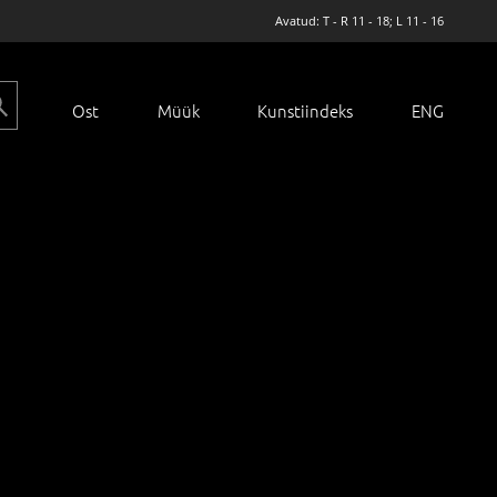
Avatud: T - R 11 - 18; L 11 - 16
Ost
Müük
Kunstiindeks
ENG