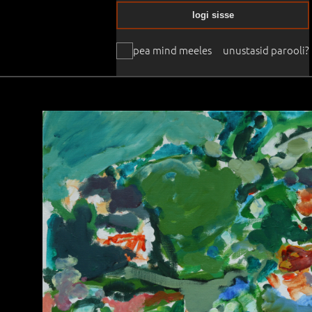
logi sisse
pea mind meeles
unustasid parooli?