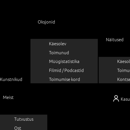
Oksjonid
Näitused
Käesolev
Toimunud
Müügistatistika
Käesol
Filmid / Podcastid
Toimu
Kunstnikud
Toimumise kord
Konts
Meist
Kasu
Tutvustus
Ost