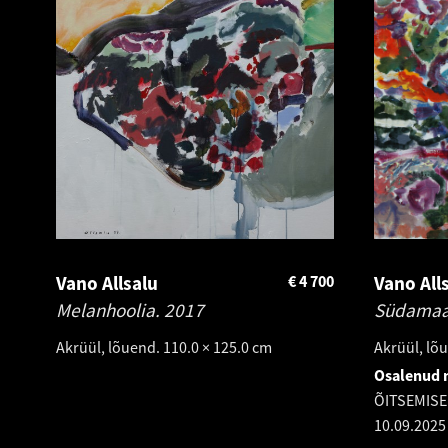
Vano Allsalu
€
4 700
Vano All
Melanhoolia.
2017
Südama
Akrüül, lõuend. 110.0 × 125.0 cm
Akrüül, lõu
Osalenud n
ÕITSEMISE
10.09.2025