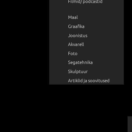
Filmid/ podcastid
Maal
Graafika
Joonistus
Akvarell
Foto
Segatehnika
Skulptuur
Artiklid ja soovitused