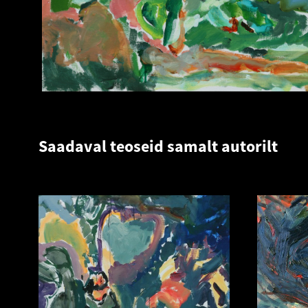
Saadaval teoseid samalt autorilt