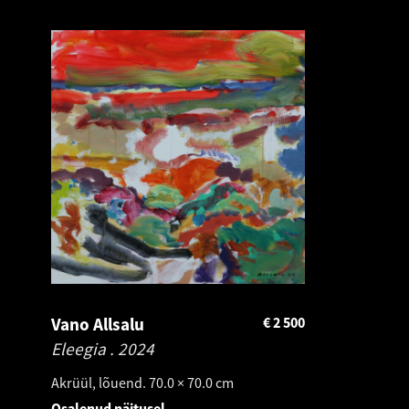
Vano Allsalu
€
2 500
Eleegia .
2024
Akrüül, lõuend. 70.0 × 70.0 cm
Osalenud näitusel