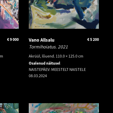
€
9 000
Vano Allsalu
€
5 200
Tormihoiatus.
2021
cm
Akrüül, lõuend. 110.0 × 125.0 cm
Osalenud näitusel
NAISTEPÄEV: MEESTELT NAISTELE
08.03.2024