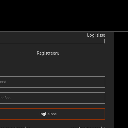
Logi sisse
|
Registreeru
967
 × 100.0 cm
Saadavus:
Ei ole saadaval
Raamita
logi sisse