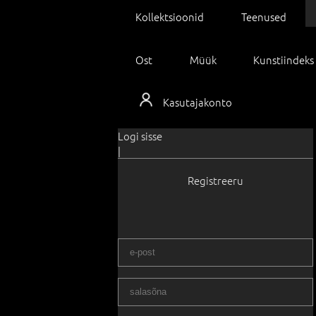
Kollektsioonid
Teenused
Ost
Müük
Kunstiindeks
Kasutajakonto
Logi sisse
|
Registreeru