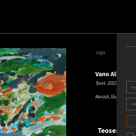
Jaga
Vano Allsalu
1
Suvi.
2025
Akrüül, lõuend
.
70.0
Teosest