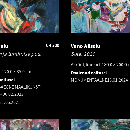
salu
€
4 500
Vano Allsalu
urja tundmise puu.
Sula.
2020
Akrüül, lõuend. 180.0 × 200.0 
. 120.0 × 85.0 cm
Osalenud näitusel
äitusel
MONUMENTAALNE
16.01.2024
ASAEGNE MAALIKUNST
-
06.02.2023
21.06.2021