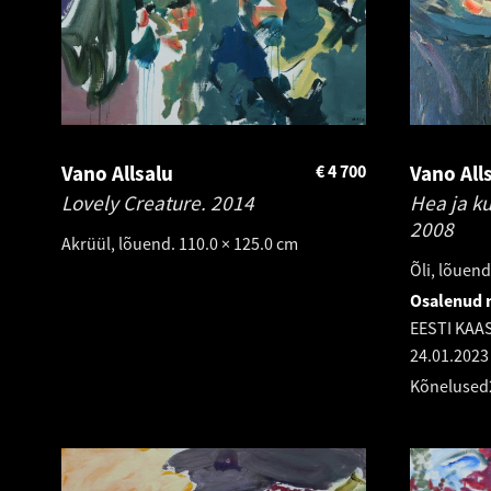
Vano Allsalu
€
4 700
Vano All
Lovely Creature.
2014
Hea ja k
2008
Akrüül, lõuend. 110.0 × 125.0 cm
Õli, lõuend
Osalenud n
EESTI KA
24.01.2023
Kõnelused