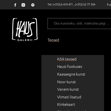
Tel:
(+372) 6 419 471
,
(+372) 52 77 334
E-
Teosed
Kõik teosed
Hausi fookuses
Kaasaegne kunst
Noor kunst
Vanem kunst
Viimati lisatud
Kinkekaart