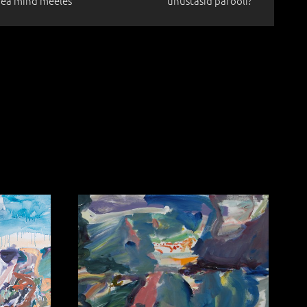
ea mind meeles
unustasid parooli?