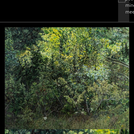
min
mee