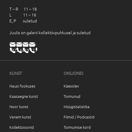
T – R 11 – 18
L 11 – 16
E, P suletud
Juulis on galerii kollektiivpuhkusel ja suletud
haus@haus.ee
+372 6419 471
KUNST
OKSJONID
Hausi fookuses
Käesolev
Kaasaegne kunst
Toimunud
Noor kunst
Müügistatistika
Vanem kunst
Filmid / Podcastid
Kollektsioonid
Toimumise kord