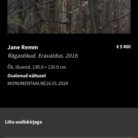
Jane Remm
€
5 400
Rägastikud. Eravaldus.
2016
Õli, lõuend. 130.0 × 130.0 cm
Osalenud näitusel
MONUMENTAALNE
16.01.2024
Liitu uudiskirjaga