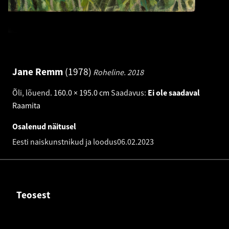
Jane Remm
1978
Roheline.
2018
Õli, lõuend
.
160.0 × 195.0 cm
Saadavus:
Ei ole saadaval
Raamita
Osalenud näitusel
Eesti naiskunstnikud ja loodus
06.02.2023
Teosest