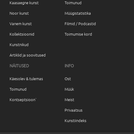
Kaasaegne kunst
Toimunud
Noor kunst
Müügistatistika
Vanem kunst
Filmid / Podcastid
Kollektsioonid
Toimumise kord
Kunstnikud
Artiklid ja soovitused
NÄITUSED
INFO
Käesolev & tulemas
Ost
Toimunud
Müük
Kontseptsioon`
Meist
Privaatsus
Kunstiindeks