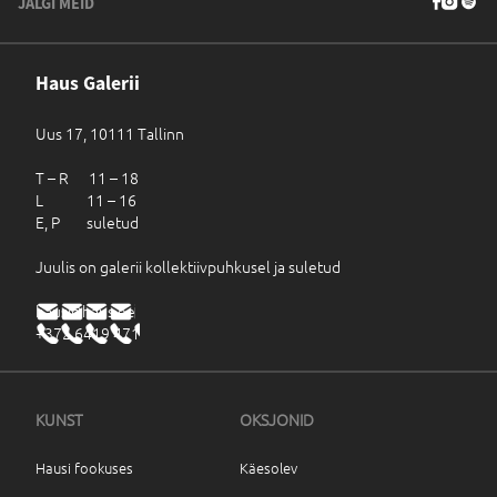
JÄLGI MEID
Haus Galerii
Uus 17, 10111 Tallinn
T – R 11 – 18
L 11 – 16
E, P suletud
Juulis on galerii kollektiivpuhkusel ja suletud
haus@haus.ee
+372 6419 471
KUNST
OKSJONID
Hausi fookuses
Käesolev