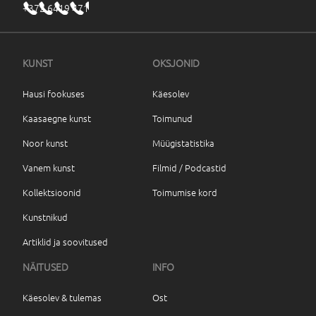
+372 6419 471
KUNST
OKSJONID
Hausi fookuses
Käesolev
Kaasaegne kunst
Toimunud
Noor kunst
Müügistatistika
Vanem kunst
Filmid / Podcastid
Kollektsioonid
Toimumise kord
Kunstnikud
Artiklid ja soovitused
NÄITUSED
INFO
Käesolev & tulemas
Ost