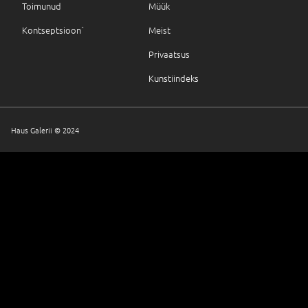
Toimunud
Müük
Kontseptsioon`
Meist
Privaatsus
Kunstiindeks
Haus Galerii © 2024