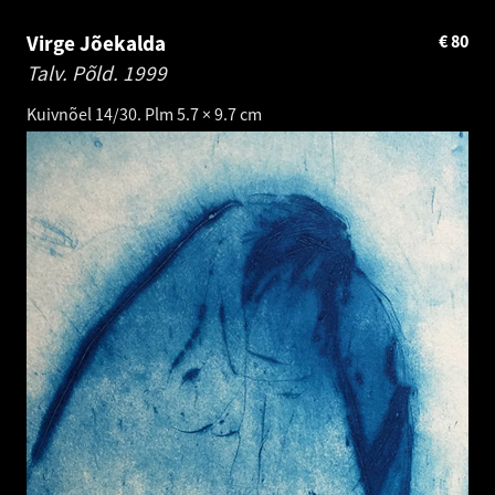
Virge Jõekalda
€
80
Talv. Põld.
1999
Kuivnõel 14/30. Plm 5.7 × 9.7 cm