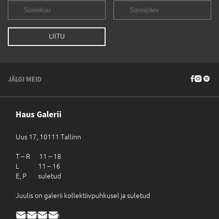
JÄLGI MEID
Haus Galerii
Uus 17, 10111 Tallinn
T – R 11 – 18
L 11 – 16
E, P suletud
Juulis on galerii kollektiivpuhkusel ja suletud
haus@haus.ee