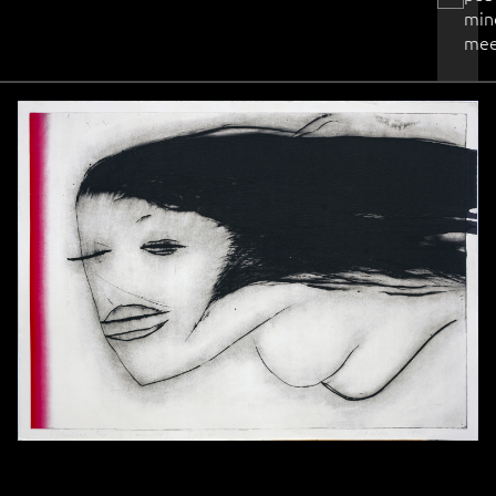
min
mee