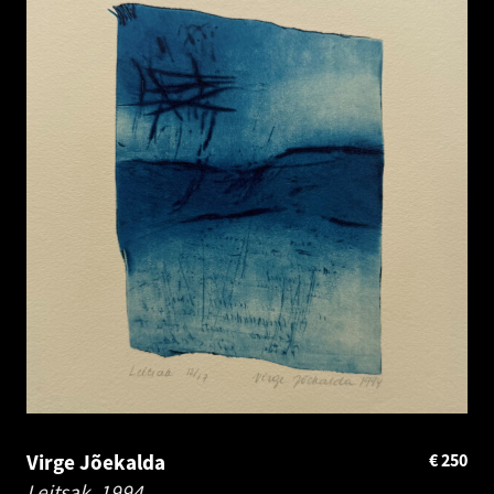
Virge Jõekalda
€
250
Leitsak.
1994