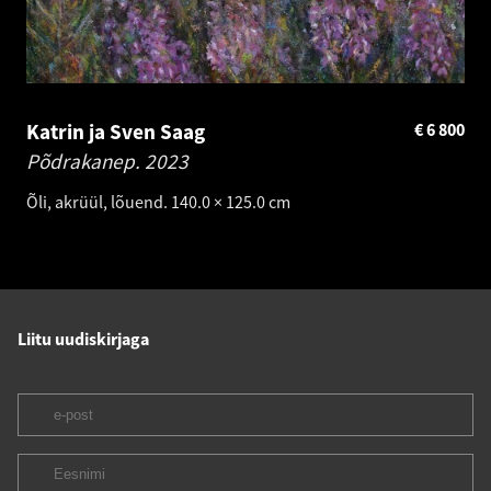
Katrin ja Sven Saag
€
6 800
Põdrakanep.
2023
Õli, akrüül, lõuend. 140.0 × 125.0 cm
Liitu uudiskirjaga