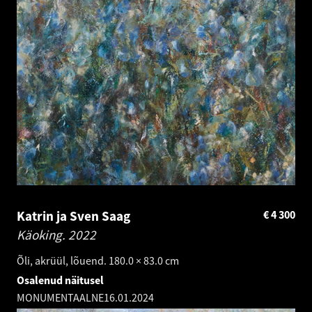
Katrin ja Sven Saag
€
4 300
Käoking.
2022
Õli, akrüül, lõuend. 180.0 × 83.0 cm
Osalenud näitusel
MONUMENTAALNE
16.01.2024