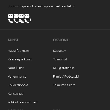
Juulis on galerii kollektiivpuhkusel ja suletud
haus@haus.ee
+372 6419 471
KUNST
OKSJONID
Hausi fookuses
Käesolev
Kaasaegne kunst
Toimunud
Noor kunst
Müügistatistika
Vanem kunst
Filmid / Podcastid
Kollektsioonid
Toimumise kord
Kunstnikud
Artiklid ja soovitused