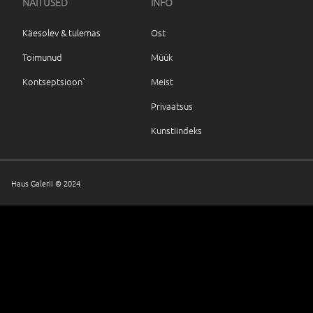
NÄITUSED
INFO
Käesolev & tulemas
Ost
Toimunud
Müük
Kontseptsioon`
Meist
Privaatsus
Kunstiindeks
Haus Galerii © 2024