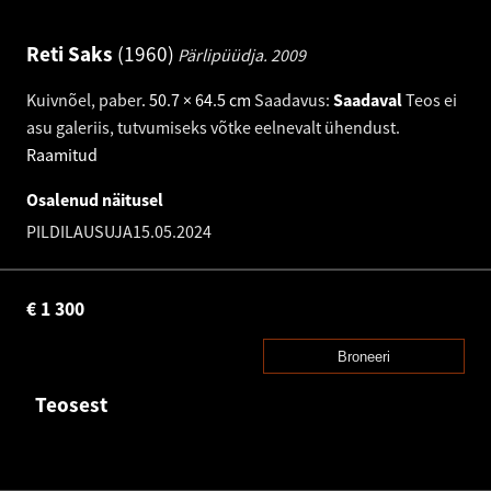
Reti Saks
1960
Pärlipüüdja.
2009
Kuivnõel, paber
.
50.7 × 64.5 cm
Saadavus:
Saadaval
Teos ei
asu galeriis, tutvumiseks võtke eelnevalt ühendust.
Raamitud
Osalenud näitusel
PILDILAUSUJA
15.05.2024
€
1 300
Broneeri
Teosest