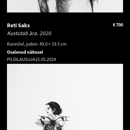
Reti Saks
€
700
Kustutab ära.
2020
Kuivnõel, paber. 49.0 × 19.5 cm
Osalenud näitusel
PILDILAUSUJA
15.05.2024