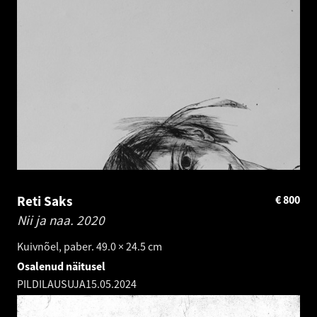
Reti Saks
€
800
Nii ja naa.
2020
Kuivnõel, paber. 49.0 × 24.5 cm
Osalenud näitusel
PILDILAUSUJA
15.05.2024