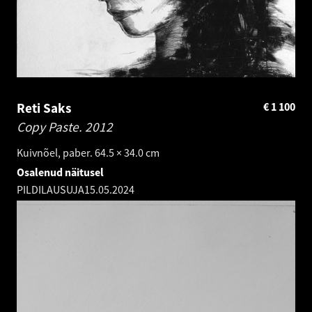
Reti Saks
€
1 100
Copy Paste.
2012
Kuivnõel, paber. 64.5 × 34.0 cm
Osalenud näitusel
PILDILAUSUJA
15.05.2024