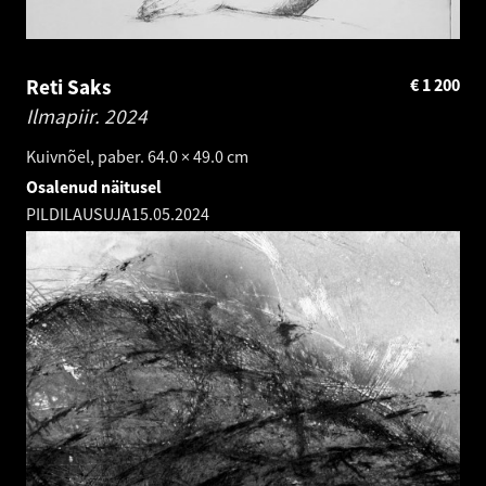
Reti Saks
€
1 200
Ilmapiir.
2024
Kuivnõel, paber. 64.0 × 49.0 cm
Osalenud näitusel
PILDILAUSUJA
15.05.2024