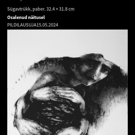
Sügavtrükk, paber. 32.4 × 31.8 cm
Osalenud näitusel
PILDILAUSUJA
15.05.2024