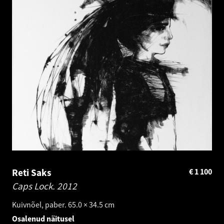
Reti Saks
€
1 100
Caps Lock.
2012
Kuivnõel, paber. 65.0 × 34.5 cm
Osalenud näitusel