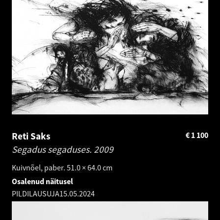
Reti Saks
€
1 100
Segadus segaduses.
2009
Kuivnõel, paber. 51.0 × 64.0 cm
Osalenud näitusel
PILDILAUSUJA
15.05.2024