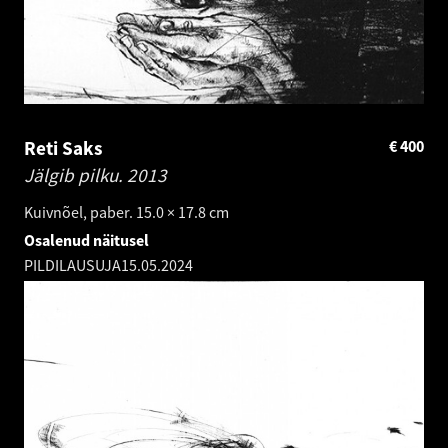
Reti Saks
€
400
Jälgib pilku.
2013
Kuivnõel, paber. 15.0 × 17.8 cm
Osalenud näitusel
PILDILAUSUJA
15.05.2024