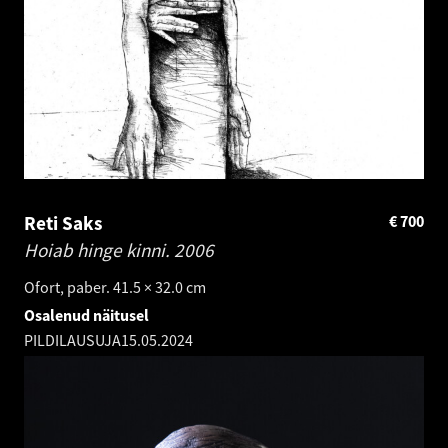
Reti Saks
€
700
Hoiab hinge kinni.
2006
Ofort, paber. 41.5 × 32.0 cm
Osalenud näitusel
PILDILAUSUJA
15.05.2024