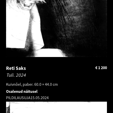
Reti Saks
€
1 200
Tuli.
2024
Kuivnõel, paber. 60.0 × 44.0 cm
Osalenud näitusel
PILDILAUSUJA
15.05.2024