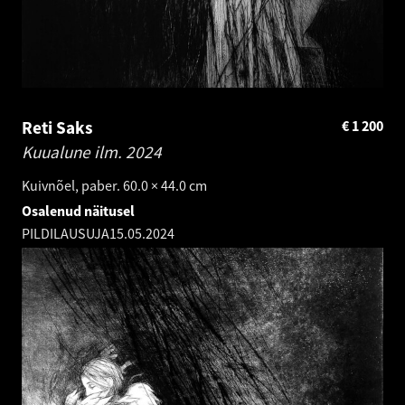
Reti Saks
€
1 200
Kuualune ilm.
2024
Kuivnõel, paber. 60.0 × 44.0 cm
Osalenud näitusel
PILDILAUSUJA
15.05.2024