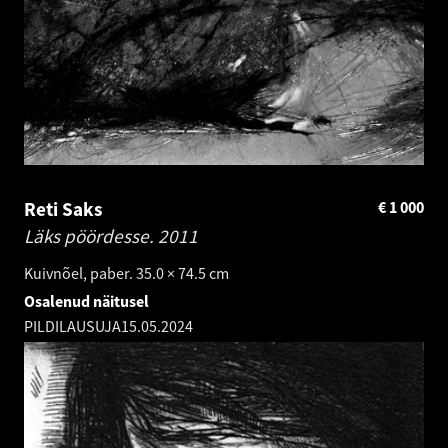
Reti Saks
€
1 000
Läks pöördesse.
2011
Kuivnõel, paber. 35.0 × 74.5 cm
Osalenud näitusel
PILDILAUSUJA
15.05.2024