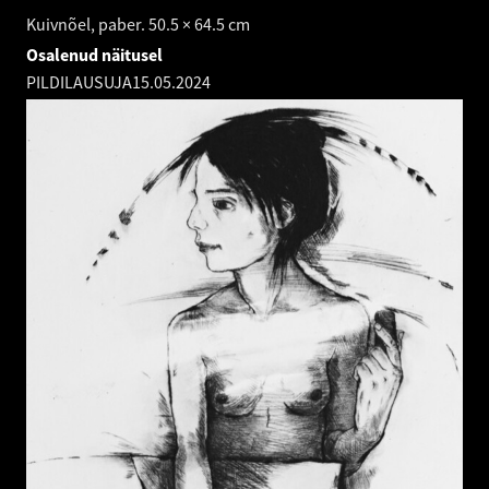
Kuivnõel, paber. 50.5 × 64.5 cm
Osalenud näitusel
PILDILAUSUJA
15.05.2024