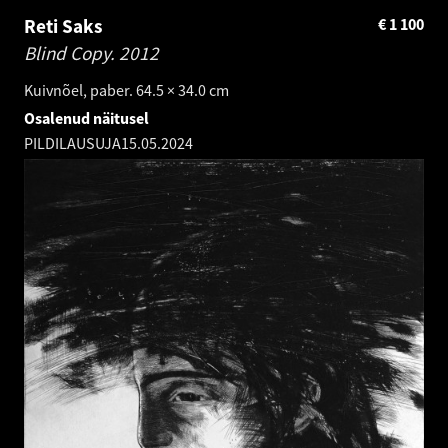
Reti Saks
€
1 100
Blind Copy.
2012
Kuivnõel, paber. 64.5 × 34.0 cm
Osalenud näitusel
PILDILAUSUJA
15.05.2024