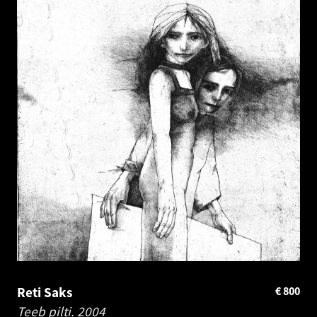
Reti Saks
€
800
Teeb pilti.
2004