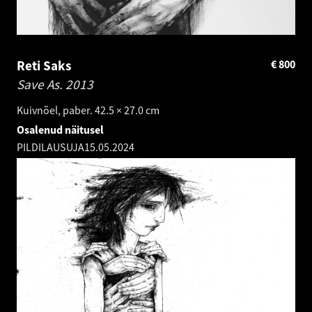
Reti Saks
€
800
Save As.
2013
Kuivnõel, paber. 42.5 × 27.0 cm
Osalenud näitusel
PILDILAUSUJA
15.05.2024