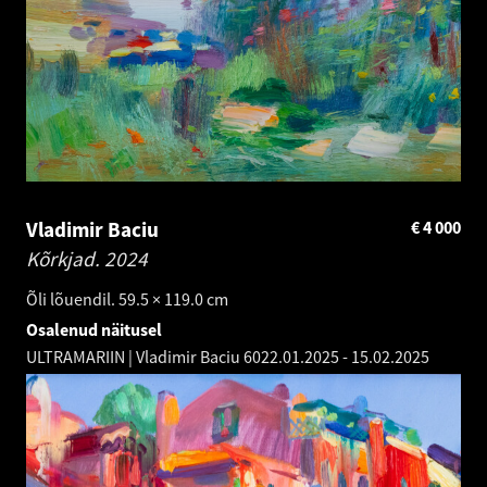
Vladimir Baciu
€
4 000
Kõrkjad.
2024
Õli lõuendil. 59.5 × 119.0 cm
Osalenud näitusel
ULTRAMARIIN | Vladimir Baciu 60
22.01.2025
-
15.02.2025