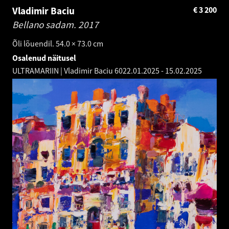
Vladimir Baciu
€
3 200
Bellano sadam.
2017
Õli lõuendil. 54.0 × 73.0 cm
Osalenud näitusel
ULTRAMARIIN | Vladimir Baciu 60
22.01.2025
-
15.02.2025