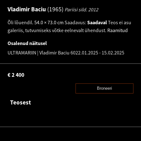
Vladimir Baciu
1965
Pariisi sild.
2012
Õli lõuendil
.
54.0 × 73.0 cm
Saadavus:
Saadaval
Teos ei asu
galeriis, tutvumiseks võtke eelnevalt ühendust.
Raamitud
Osalenud näitusel
ULTRAMARIIN | Vladimir Baciu 60
22.01.2025
-
15.02.2025
€
2 400
Broneeri
Teosest