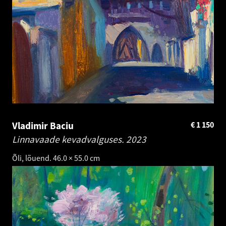
Vladimir Baciu
€
1 150
Linnavaade kevadvalguses.
2023
Õli, lõuend. 46.0 × 55.0 cm