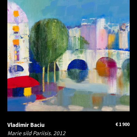
Vladimir Baciu
€
1 900
Marie sild Pariisis.
2012