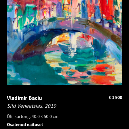
Vladimir Baciu
€
1 900
Sild Veneetsias.
2019
Õli, kartong. 40.0 × 50.0 cm
Osalenud näitusel