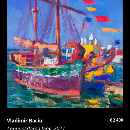
Vladimir Baciu
€
2 400
Lennusadama laev.
2017