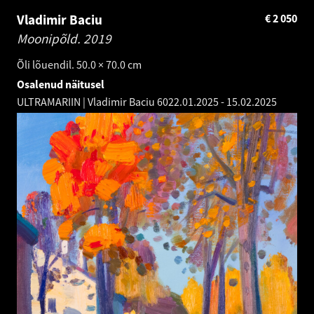
Vladimir Baciu
€
2 050
Moonipõld.
2019
Õli lõuendil. 50.0 × 70.0 cm
Osalenud näitusel
ULTRAMARIIN | Vladimir Baciu 60
22.01.2025
-
15.02.2025