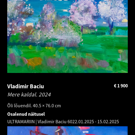
Vladimir Baciu
€
1 900
Mere kaldal.
2024
Õli lõuendil. 40.5 × 76.0 cm
Osalenud näitusel
ULTRAMARIIN | Vladimir Baciu 60
22.01.2025
-
15.02.2025