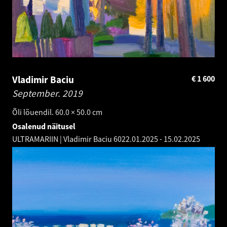
Vladimir Baciu
€
1 600
September.
2019
Õli lõuendil. 60.0 × 50.0 cm
Osalenud näitusel
ULTRAMARIIN | Vladimir Baciu 60
22.01.2025
-
15.02.2025