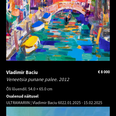
Vladimir Baciu
€
8 000
Veneetsia punane palee.
2012
Õli lõuendil. 54.0 × 65.0 cm
Osalenud näitusel
ULTRAMARIIN | Vladimir Baciu 60
22.01.2025
-
15.02.2025