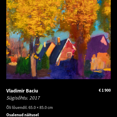
Vladimir Baciu
€
1 900
Sügisõhtu.
2017
Õli lõuendil. 65.0 × 85.0 cm
Osalenud näitusel