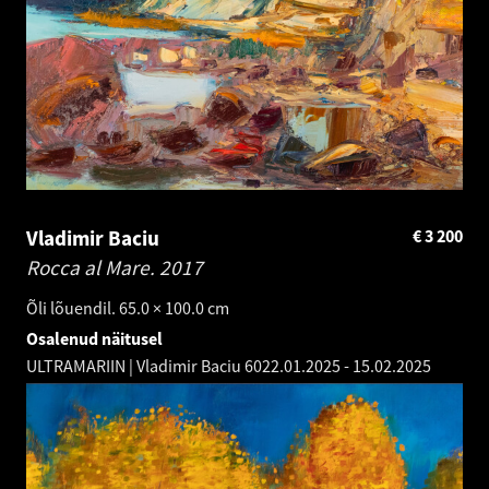
Vladimir Baciu
€
3 200
Rocca al Mare.
2017
Õli lõuendil. 65.0 × 100.0 cm
Osalenud näitusel
ULTRAMARIIN | Vladimir Baciu 60
22.01.2025
-
15.02.2025