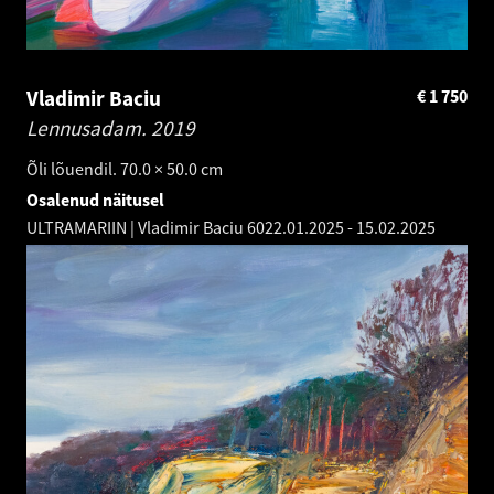
Vladimir Baciu
€
1 750
Lennusadam.
2019
Õli lõuendil. 70.0 × 50.0 cm
Osalenud näitusel
ULTRAMARIIN | Vladimir Baciu 60
22.01.2025
-
15.02.2025