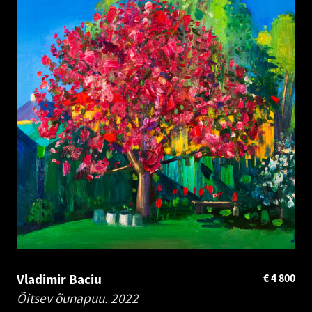
Vladimir Baciu
€
4 800
Õitsev õunapuu.
2022