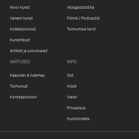
Noor kunst
Müügistatistika
Vanem kunst
Filmid / Podcastid
Kollektsioonid
Toimumise kord
Kunstnikud
Artiklid ja soovitused
NÄITUSED
INFO
Käesolev & tulemas
Ost
Toimunud
Müük
Kontseptsioon`
Meist
Privaatsus
Kunstiindeks