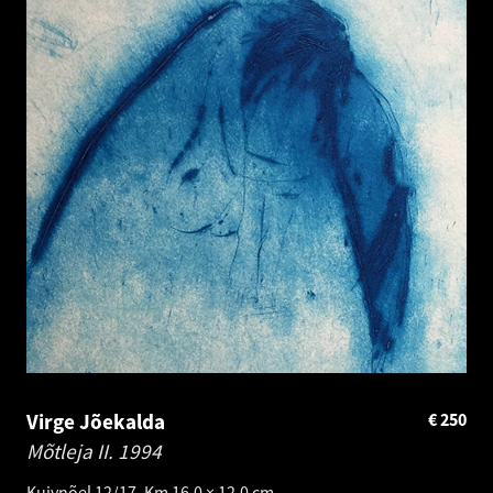
Virge Jõekalda
€
250
Mõtleja II.
1994
Kuivnõel 12/17. Km 16.0 × 12.0 cm