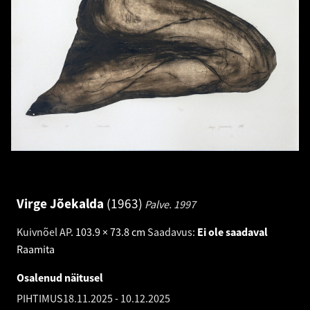
Virge Jõekalda
1963
Palve.
1997
Kuivnõel AP
.
103.9 × 73.8 cm
Saadavus:
Ei ole saadaval
Raamita
Osalenud näitusel
PIHTIMUS
18.11.2025
-
10.12.2025