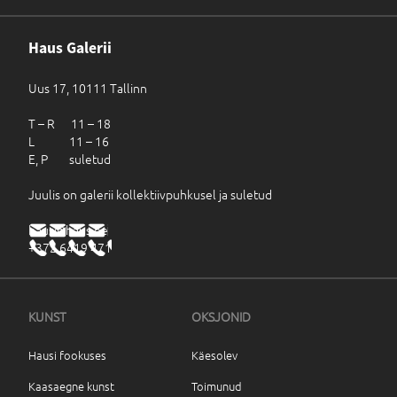
Haus Galerii
Uus 17, 10111 Tallinn
T – R 11 – 18
L 11 – 16
E, P suletud
Juulis on galerii kollektiivpuhkusel ja suletud
haus@haus.ee
+372 6419 471
KUNST
OKSJONID
Hausi fookuses
Käesolev
Kaasaegne kunst
Toimunud