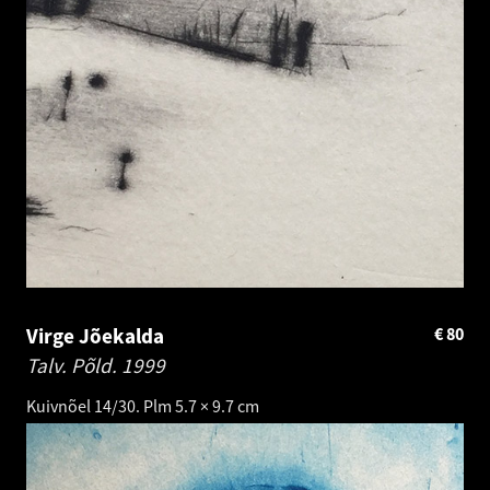
Virge Jõekalda
€
80
Talv. Põld.
1999
Kuivnõel 14/30. Plm 5.7 × 9.7 cm