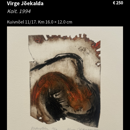
Virge Jõekalda
€
250
Koit.
1994
Kuivnõel 11/17. Km 16.0 × 12.0 cm