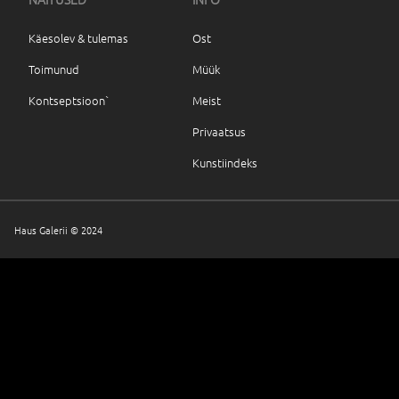
Käesolev & tulemas
Ost
Toimunud
Müük
Kontseptsioon`
Meist
Privaatsus
Kunstiindeks
Haus Galerii © 2024