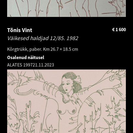
Tõnis Vint
€
1 600
Väikesed haldjad 12/85.
1982
Kõrgtrükk, paber. Km 26.7 × 18.5 cm
Osalenud näitusel
ALATES 1997
21.11.2023