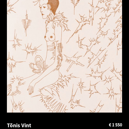
Tõnis Vint
€
1 550