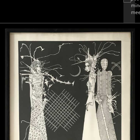
min
mee