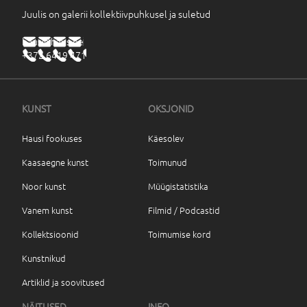
Juulis on galerii kollektiivpuhkusel ja suletud
haus@haus.ee
+372 6419 471
KUNST
OKSJONID
Hausi fookuses
Käesolev
Kaasaegne kunst
Toimunud
Noor kunst
Müügistatistika
Vanem kunst
Filmid / Podcastid
Kollektsioonid
Toimumise kord
Kunstnikud
Artiklid ja soovitused
NÄITUSED
INFO