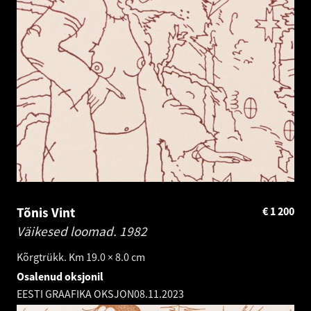
Tõnis Vint
€
1 200
Väikesed loomad.
1982
Kõrgtrükk. Km 19.0 × 8.0 cm
Osalenud oksjonil
EESTI GRAAFIKA OKSJON
08.11.2023