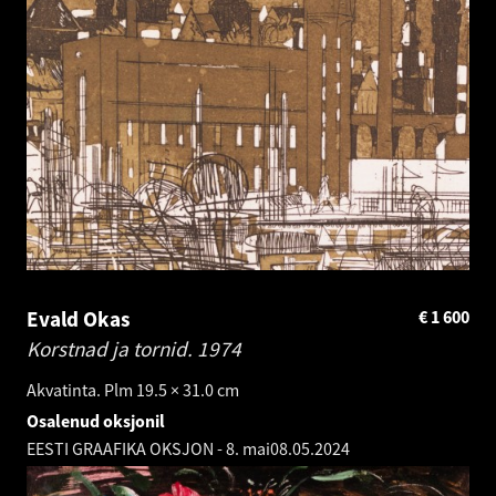
Evald Okas
€
1 600
Korstnad ja tornid.
1974
Akvatinta. Plm 19.5 × 31.0 cm
Osalenud oksjonil
EESTI GRAAFIKA OKSJON - 8. mai
08.05.2024