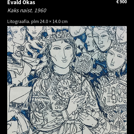
Evald Okas
€
900
Kaks naist.
1960
Litograafia. plm 24.0 × 14.0 cm