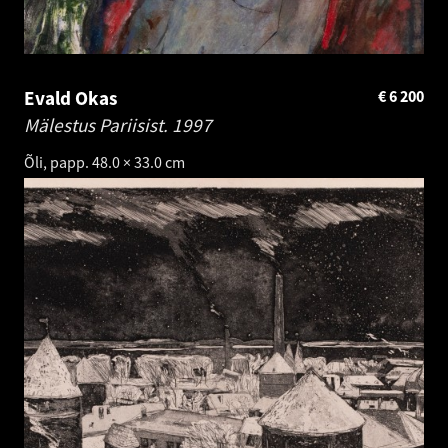
Evald Okas
€
6 200
Mälestus Pariisist.
1997
Õli, papp. 48.0 × 33.0 cm