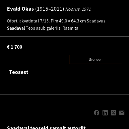
Evald Okas
1915–2011
Noorus.
1971
Ofort, akvatinta I 7/15
.
Plm 49.0 × 64.3 cm
Saadavus:
Saadaval
Teos asub galeriis.
Raamita
€
1 700
Broneeri
Teosest
Saadaval teoseid samalt autorilt