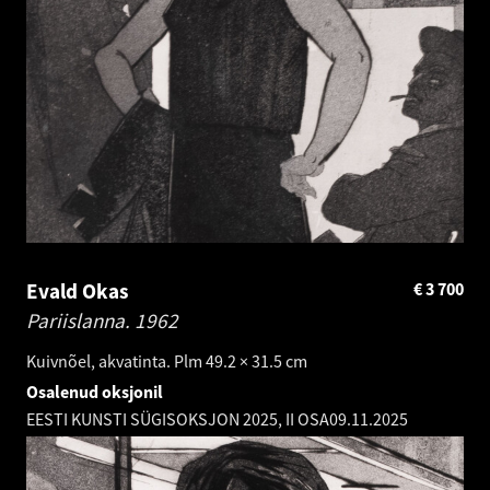
Evald Okas
€
3 700
Pariislanna.
1962
Kuivnõel, akvatinta. Plm 49.2 × 31.5 cm
Osalenud oksjonil
EESTI KUNSTI SÜGISOKSJON 2025, II OSA
09.11.2025