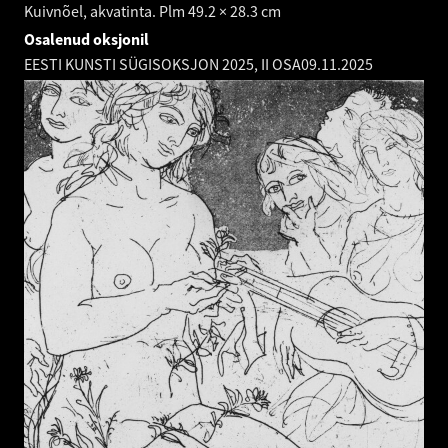
Kuivnõel, akvatinta. Plm 49.2 × 28.3 cm
Osalenud oksjonil
EESTI KUNSTI SÜGISOKSJON 2025, II OSA
09.11.2025