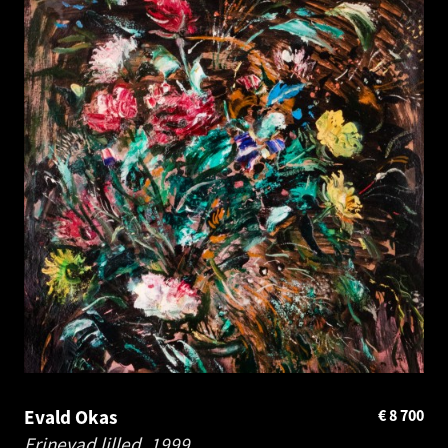
Evald Okas
€
8 700
Erinevad lilled.
1999