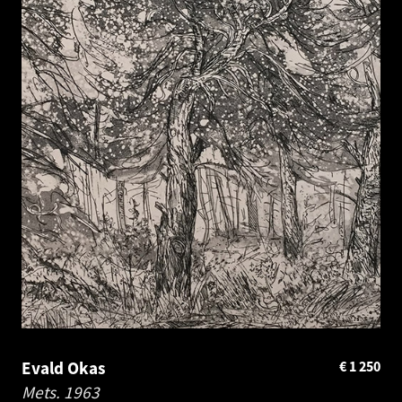
Evald Okas
€
1 250
Mets.
1963