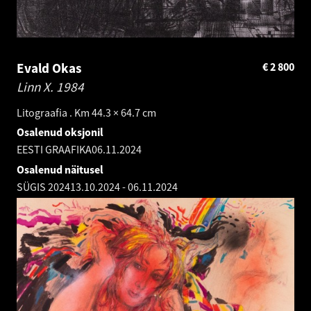
Evald Okas
€
2 800
Linn X.
1984
Litograafia . Km 44.3 × 64.7 cm
Osalenud oksjonil
EESTI GRAAFIKA
06.11.2024
Osalenud näitusel
SÜGIS 2024
13.10.2024
-
06.11.2024