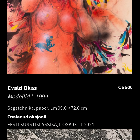
Evald Okas
€
5 500
Modellid I.
1999
Segatehnika, paber. Lm 99.0 × 72.0 cm
Osalenud oksjonil
EESTI KUNSTIKLASSIKA, II OSA
03.11.2024