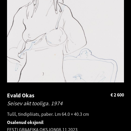
Evald Okas
€
2 600
Seisev akt tooliga.
1974
Tušš, tindipliiats, paber. Lm 64.0 × 40.3 cm
Osalenud oksjonil
EESTI GRAAFIKA OKSJON
08.11.2023