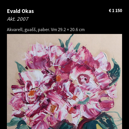
Evald Okas
€
1 150
Akt.
2007
Akvarell, guašš, paber. Vm 29.2 × 20.6 cm