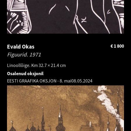
Evald Okas
€
1 800
Figuurid.
1971
Linoollõige. Km 32.7 × 21.4 cm
Osalenud oksjonil
EESTI GRAAFIKA OKSJON - 8. mai
08.05.2024