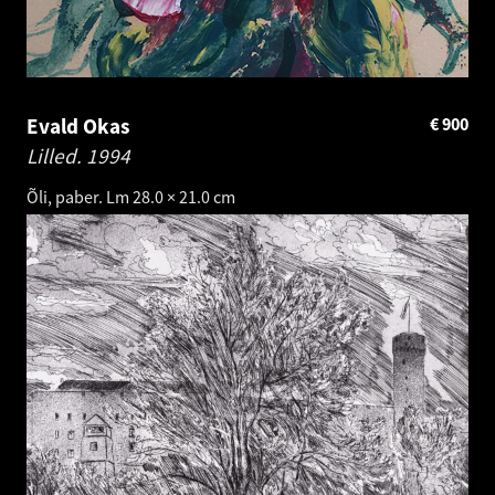
Evald Okas
€
900
Lilled.
1994
Õli, paber. Lm 28.0 × 21.0 cm