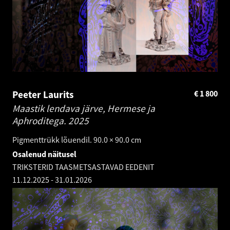
Peeter Laurits
€
1 800
Maastik lendava järve, Hermese ja
Aphroditega.
2025
Pigmenttrükk lõuendil. 90.0 × 90.0 cm
Osalenud näitusel
TRIKSTERID TAASMETSASTAVAD EEDENIT
11.12.2025
-
31.01.2026