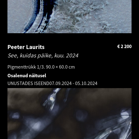
Peeter Laurits
€
2 200
See, kuidas päike, kuu.
2024
Pigmenttrükk 1/3. 90.0 × 60.0 cm
Osalenud näitusel
UNUSTADES ISEEND
07.09.2024
-
05.10.2024