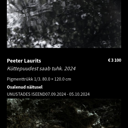
Peeter Laurits
€
3 100
Küttepuudest saab tuhk.
2024
Pigmenttrükk 1/3. 80.0 × 120.0 cm
Osalenud näitusel
UNUSTADES ISEEND
07.09.2024
-
05.10.2024