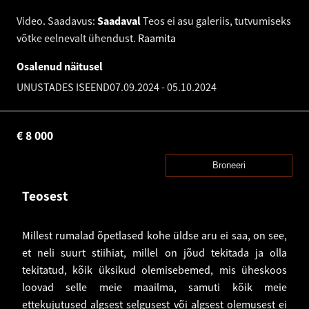
Video
.
Saadavus:
Saadaval
Teos ei asu galeriis, tutvumiseks
võtke eelnevalt ühendust.
Raamita
Osalenud näitusel
UNUSTADES ISEEND
07.09.2024
-
05.10.2024
€
8 000
Broneeri
Teosest
Millest rumalad õpetlased kohe üldse aru ei saa, on see,
et neli suurt stiihiat, millel on jõud tekitada ja olla
tekitatud, kõik üksikud olemisebemed, mis üheskoos
loovad selle meie maailma, samuti kõik meie
ettekujutused algsest selgusest või algsest olemusest ei