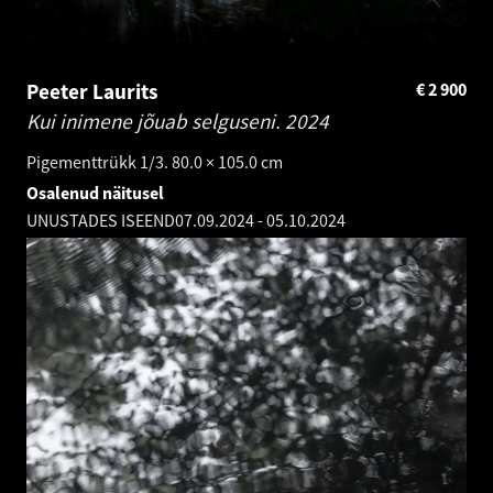
Peeter Laurits
€
2 900
Kui inimene jõuab selguseni.
2024
Pigementtrükk 1/3. 80.0 × 105.0 cm
Osalenud näitusel
UNUSTADES ISEEND
07.09.2024
-
05.10.2024