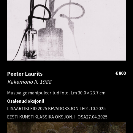
Peeter Laurits
€
800
Kakemono II.
1988
Mustvalge manipuleeritud foto. Lm 30.0 × 23.7 cm
Osalenud oksjonil
LISAARTIKLEID 2025 KEVADOKSJONILE
01.10.2025
EESTI KUNSTIKLASSIKA OKSJON, II OSA
27.04.2025