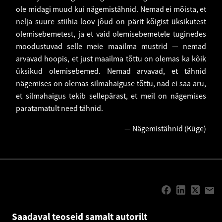
ole midagi muud kui nägemistähnid. Nemad ei mõista, et
nelja suure stiihia loov jõud on pärit kõigist üksikutest
olemisebemetest, ja et vaid olemisebemetele tuginedes
moodustuvad selle meie maailma mustrid — nemad
arvavad hoopis, et just maailma tõttu on olemas ka kõik
üksikud olemisebemed. Nemad arvavad, et tähnid
nägemises on olemas silmahaiguse tõttu, nad ei saa aru,
et silmahaigus tekib sellepärast, et meil on nägemises
paratamatult need tähnid.
— Nägemistähnid (Kūge)
Saadaval teoseid samalt autorilt