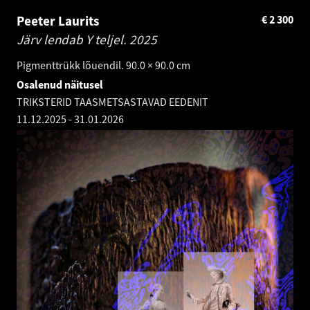
Peeter Laurits
€
2 300
Järv lendab Y teljel.
2025
Pigmenttrükk lõuendil. 90.0 × 90.0 cm
Osalenud näitusel
TRIKSTERID TAASMETSASTAVAD EEDENIT
11.12.2025
-
31.01.2026