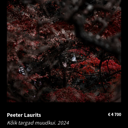
Peeter Laurits
€
4 700
Kõik targad muudkui.
2024