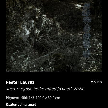
Peeter Laurits
€
3 400
Justpraeguse hetke mäed ja veed.
2024
Pigmenttrükk 1/3. 102.0 × 80.0 cm
Osalenud näitusel