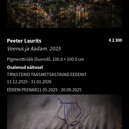
Peeter Laurits
€
2 300
Veenus ja Aadam.
2025
Pigmenttrükk lõuendil. 100.0 × 100.0 cm
Osalenud näitusel
TRIKSTERID TAASMETSASTAVAD EEDENIT
11.12.2025
-
31.01.2026
EEDENI PEENAR
21.05.2025
-
20.06.2025