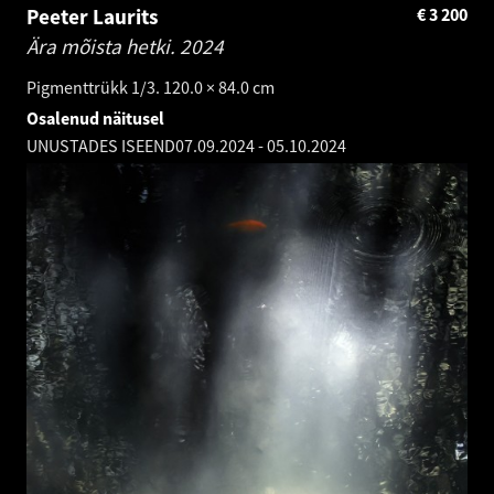
Peeter Laurits
€
3 200
Ära mõista hetki.
2024
Pigmenttrükk 1/3. 120.0 × 84.0 cm
Osalenud näitusel
UNUSTADES ISEEND
07.09.2024
-
05.10.2024