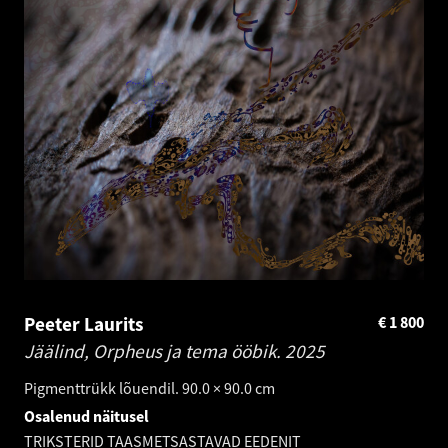
Peeter Laurits
€
1 800
Jäälind, Orpheus ja tema ööbik.
2025
Pigmenttrükk lõuendil. 90.0 × 90.0 cm
Osalenud näitusel
TRIKSTERID TAASMETSASTAVAD EEDENIT