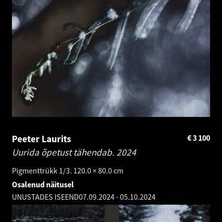
Peeter Laurits
€
3 100
Uurida õpetust tähendab.
2024
Pigmenttrükk 1/3. 120.0 × 80.0 cm
Osalenud näitusel
UNUSTADES ISEEND
07.09.2024
-
05.10.2024