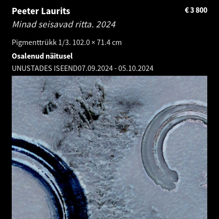
Peeter Laurits
€
3 800
Minad seisavad ritta.
2024
Pigmenttrükk 1/3. 102.0 × 71.4 cm
Osalenud näitusel
UNUSTADES ISEEND
07.09.2024
-
05.10.2024