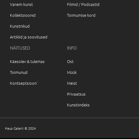
Vanem kunst
Filmid / Podcastid
Kollektsioonid
Toimumise kord
Kunstnikud
Artiklid ja soovitused
NÄITUSED
INFO
Käesolev & tulemas
Ost
Toimunud
Müük
Kontseptsioon`
Meist
Privaatsus
Kunstiindeks
Haus Galerii © 2024