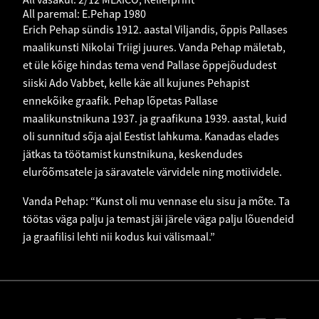
All paremal: E.Pehap 1980
Erich Pehap sündis 1912. aastal Viljandis, õppis Pallases
maalikunsti Nikolai Triigi juures. Vanda Pehap mäletab,
et üle kõige hindas tema vend Pallase õppejõududest
siiski Ado Vabbet, kelle käe all kujunes Pehapist
ennekõike graafik. Pehap lõpetas Pallase
maalikunstnikuna 1937. ja graafikuna 1939. aastal, kuid
oli sunnitud sõja ajal Eestist lahkuma. Kanadas elades
jätkas ta töötamist kunstnikuna, keskendudes
elurõõmsatele ja säravatele värvidele ning motiividele.
Vanda Pehap: “Kunst oli mu vennase elu sisu ja mõte. Ta
töötas väga palju ja temast jäi järele väga palju lõuendeid
ja graafilisi lehti nii kodus kui välismaal.”