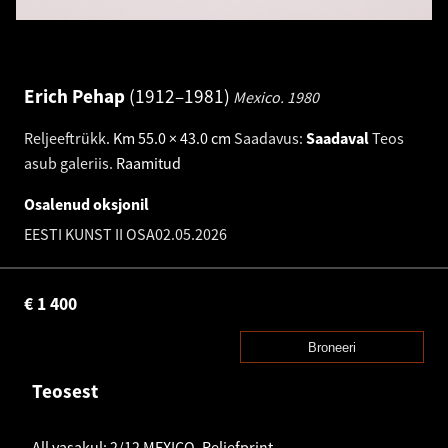
Erich Pehap
1912–1981
Mexico.
1980
Reljeeftrükk
.
Km 55.0 × 43.0 cm
Saadavus:
Saadaval
Teos
asub galeriis.
Raamitud
Osalenud oksjonil
EESTI KUNST II OSA
02.05.2026
€
1 400
Broneeri
Teosest
All vasakul: 2/12 MEXICO, Reliefprint