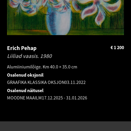
Erich Pehap
€
1 200
Liiliad vaasis.
1980
Alumiiniumilõige. Km 40.0 × 35.0 cm
Osalenud oksjonil
GRAAFIKA KLASSIKA OKSJON
03.11.2022
Osalenud näitusel
MOODNE MAAILM
17.12.2025
-
31.01.2026