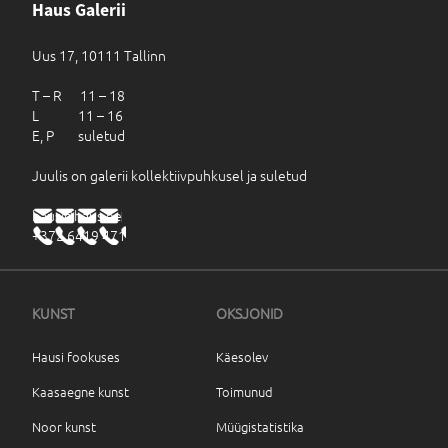
Haus Galerii
Uus 17, 10111 Tallinn
T – R 11 – 18
L 11 – 16
E, P suletud
Juulis on galerii kollektiivpuhkusel ja suletud
haus@haus.ee
+372 6419 471
KUNST
OKSJONID
Hausi fookuses
Käesolev
Kaasaegne kunst
Toimunud
Noor kunst
Müügistatistika