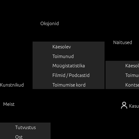
Oksjonid
Näitused
Käesolev
Toimunud
Müügistatistika
Käesol
Filmid / Podcastid
Toimu
Kunstnikud
Toimumise kord
Konts
Meist
Kasu
Tutvustus
Ost