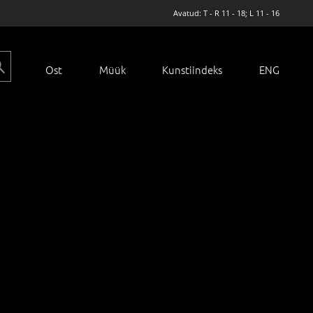
Avatud: T - R 11 - 18; L 11 - 16
Ost
Müük
Kunstiindeks
ENG