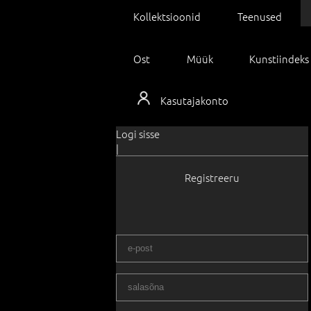
Kollektsioonid
Teenused
Ost
Müük
Kunstiindeks
Kasutajakonto
Logi sisse
|
Registreeru