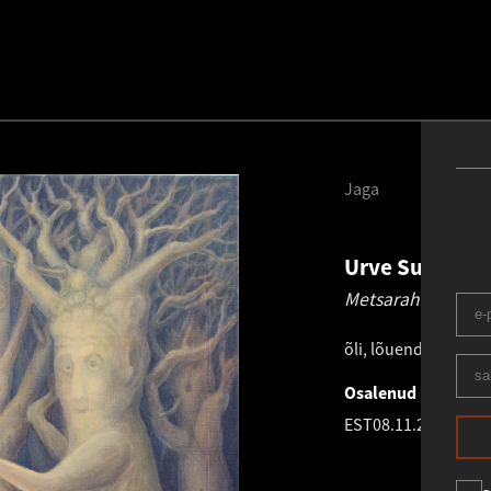
Jaga
Urve Sunny-Dz
Metsarahvas.
201
õli, lõuend
.
70.0 × 7
Osalenud näitusel
EST
08.11.2018
-
01.