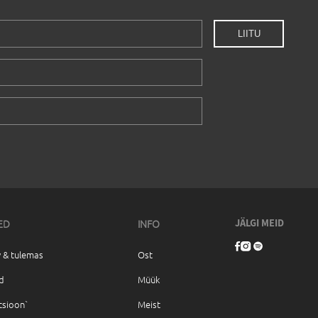
ED
INFO
JÄLGI MEID
 & tulemas
Ost
d
Müük
tsioon`
Meist