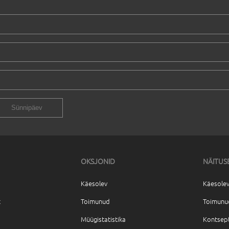
OKSJONID
NÄITUS
Käesolev
Käesolev
t
Toimunud
Toimunu
Müügistatistika
Kontsep