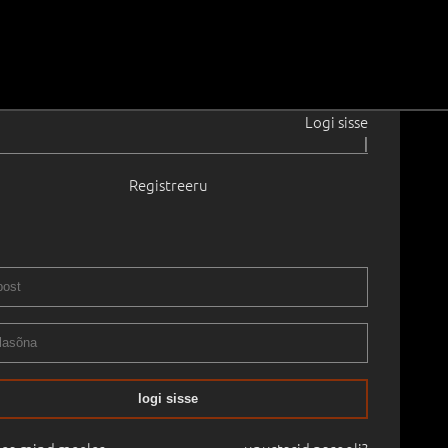
Logi sisse
|
Registreeru
idzaria
8
0.0 cm
Saadavus:
Ei ole saadaval
Raamita
12.2018
logi sisse