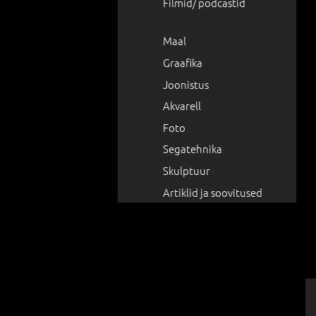
Filmid/ podcastid
Maal
Graafika
Joonistus
Akvarell
Foto
Segatehnika
Skulptuur
Artiklid ja soovitused