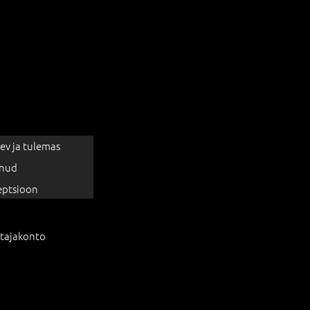
ev ja tulemas
nud
eptsioon
tajakonto