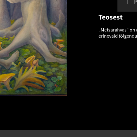
p
Teosest
„Metsarahvas“ on 
erinevaid tõlgendus