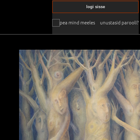
logi sisse
pea mind meeles
unustasid parooli?