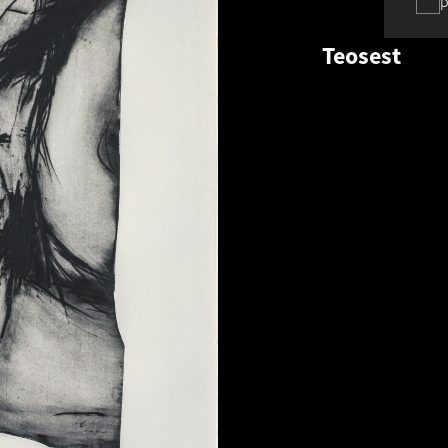
p
Teosest