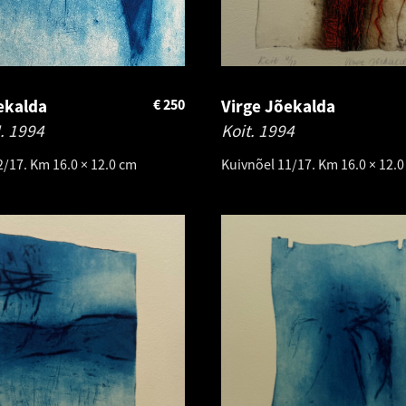
ekalda
€
250
Virge Jõekalda
I.
1994
Koit.
1994
2/17. Km 16.0 × 12.0 cm
Kuivnõel 11/17. Km 16.0 × 12.