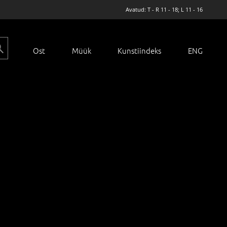
Avatud: T - R 11 - 18; L 11 - 16
Ost
Müük
Kunstiindeks
ENG