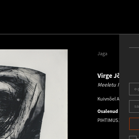
Jaga
Virge Jõekald
Meeletu II.
1996
Kuivnõel AP
.
97.0 × 
Osalenud näitusel
PIHTIMUS
18.11.202