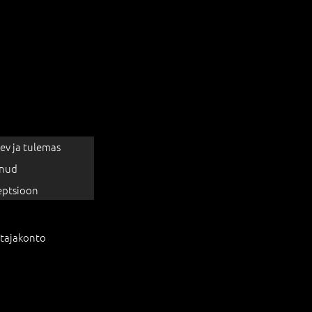
ev ja tulemas
nud
eptsioon
tajakonto