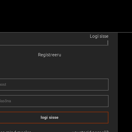
Logi sisse
|
Registreeru
a
1963
71.7 cm
Saadavus:
Ei ole saadaval
Raamita
5
-
10.12.2025
logi sisse