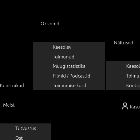
Oksjonid
Näitused
Käesolev
Toimunud
Müügistatistika
Käesol
Filmid / Podcastid
Toimu
Kunstnikud
Toimumise kord
Konts
Meist
Kasu
Tutvustus
Ost