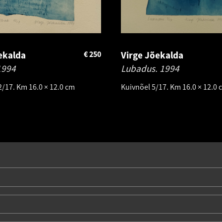
ekalda
€
250
Virge Jõekalda
1994
Lubadus.
1994
2/17. Km 16.0 × 12.0 cm
Kuivnõel 5/17. Km 16.0 × 12.0 