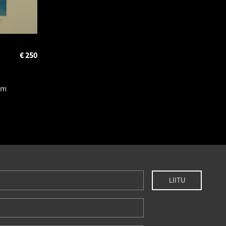
€
250
cm