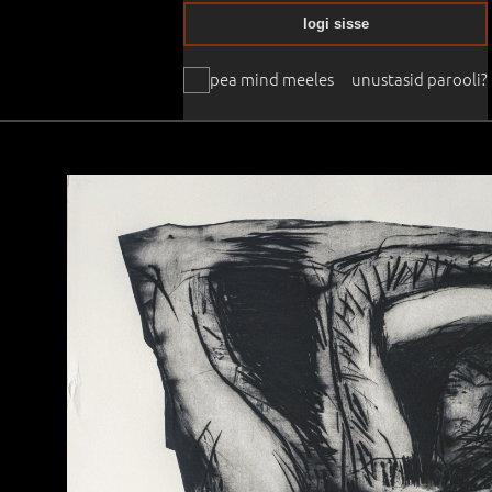
logi sisse
pea mind meeles
unustasid parooli?