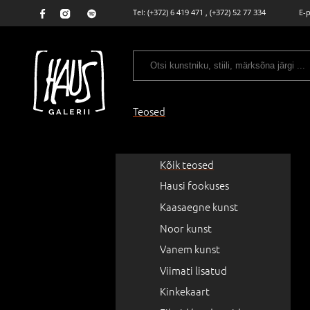
Tel:
(+372) 6 419 471
,
(+372) 52 77 334
E-
Teosed
Kõik teosed
Hausi fookuses
Kaasaegne kunst
Noor kunst
Vanem kunst
Viimati lisatud
Kinkekaart