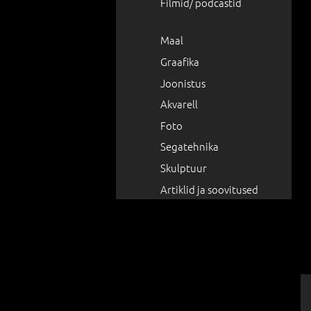
Filmid/ podcastid
Maal
Graafika
Joonistus
Akvarell
Foto
Segatehnika
Skulptuur
Artiklid ja soovitused