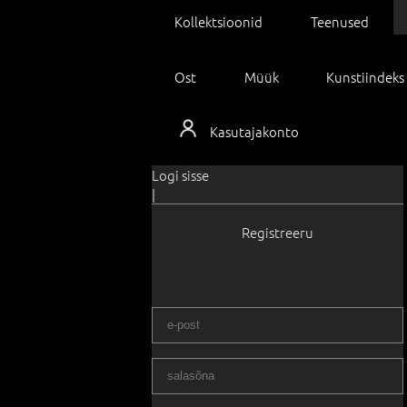
Kollektsioonid
Teenused
Ost
Müük
Kunstiindeks
Kasutajakonto
Logi sisse
|
Registreeru