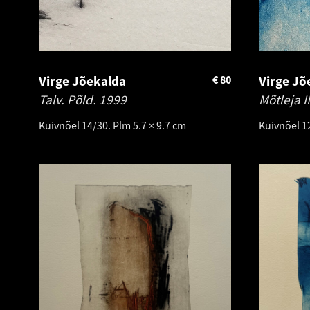
Virge Jõekalda
€
80
Virge Jõ
Talv. Põld.
1999
Mõtleja I
Kuivnõel 14/30. Plm 5.7 × 9.7 cm
Kuivnõel 1