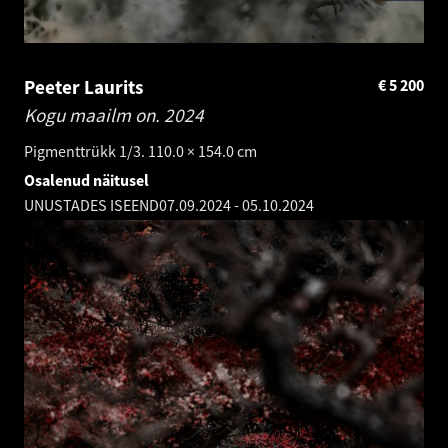
Peeter Laurits
€
5 200
Kogu maailm on.
2024
Pigmenttrükk 1/3. 110.0 × 154.0 cm
Osalenud näitusel
UNUSTADES ISEEND
07.09.2024
-
05.10.2024