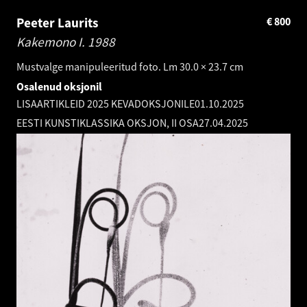
Peeter Laurits
€
800
Kakemono I.
1988
Mustvalge manipuleeritud foto. Lm 30.0 × 23.7 cm
Osalenud oksjonil
LISAARTIKLEID 2025 KEVADOKSJONILE
01.10.2025
EESTI KUNSTIKLASSIKA OKSJON, II OSA
27.04.2025