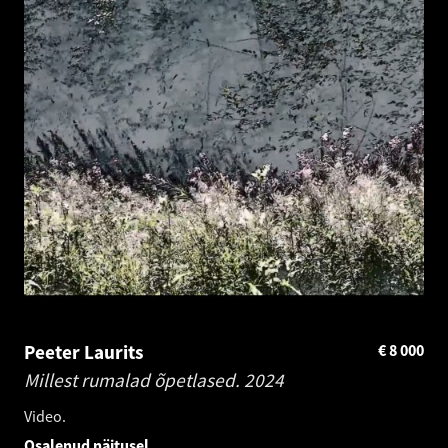
Peeter Laurits
€
8 000
Millest rumalad õpetlased.
2024
Video.
Osalenud näitusel