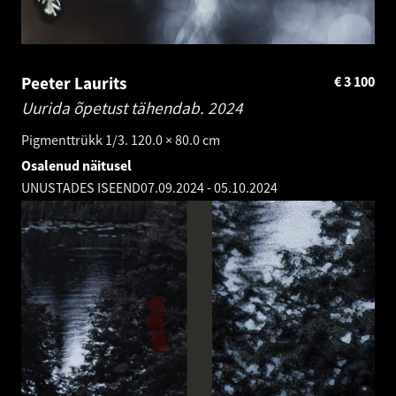
Peeter Laurits
€
3 100
Uurida õpetust tähendab.
2024
Pigmenttrükk 1/3. 120.0 × 80.0 cm
Osalenud näitusel
UNUSTADES ISEEND
07.09.2024
-
05.10.2024