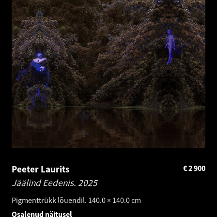
Peeter Laurits
€
2 900
Jäälind Eedenis.
2025
Pigmenttrükk lõuendil. 140.0 × 140.0 cm
Osalenud näitusel