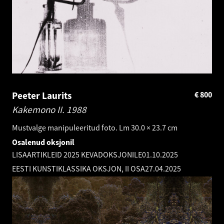
Peeter Laurits
€
800
Kakemono II.
1988
Mustvalge manipuleeritud foto. Lm 30.0 × 23.7 cm
Osalenud oksjonil
LISAARTIKLEID 2025 KEVADOKSJONILE
01.10.2025
EESTI KUNSTIKLASSIKA OKSJON, II OSA
27.04.2025