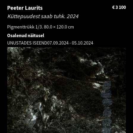
Peeter Laurits
€
3 100
Küttepuudest saab tuhk.
2024
Pigmenttrükk 1/3. 80.0 × 120.0 cm
Osalenud näitusel
UNUSTADES ISEEND
07.09.2024
-
05.10.2024