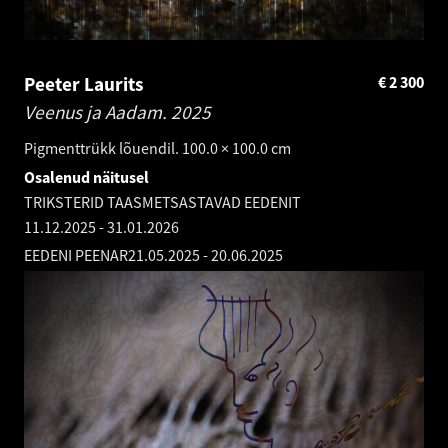
Peeter Laurits
€
2 300
Veenus ja Aadam.
2025
Pigmenttrükk lõuendil. 100.0 × 100.0 cm
Osalenud näitusel
TRIKSTERID TAASMETSASTAVAD EEDENIT
11.12.2025
-
31.01.2026
EEDENI PEENAR
21.05.2025
-
20.06.2025