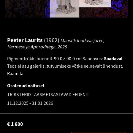
Peeter Laurits
1962
Maastik lendava järve,
Hermese ja Aphroditega.
2025
Pigmenttrükk lõuendil
.
90.0 × 90.0 cm
Saadavus:
Saadaval
Teos ei asu galeriis, tutvumiseks võtke eelnevalt ühendust.
Raamita
Osalenud näitusel
TRIKSTERID TAASMETSASTAVAD EEDENIT
11.12.2025
-
31.01.2026
€
1 800