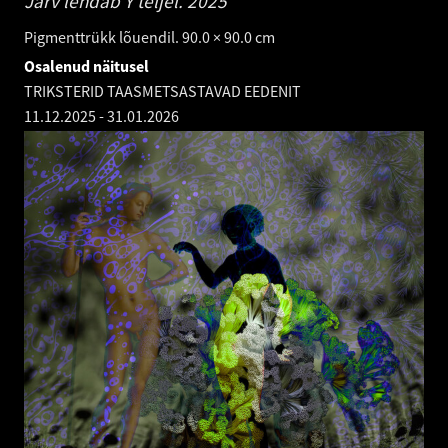
Järv lendab Y teljel.
2025
Pigmenttrükk lõuendil. 90.0 × 90.0 cm
Osalenud näitusel
TRIKSTERID TAASMETSASTAVAD EEDENIT
11.12.2025
-
31.01.2026