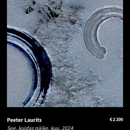
Peeter Laurits
€
2 200
See, kuidas päike, kuu.
2024