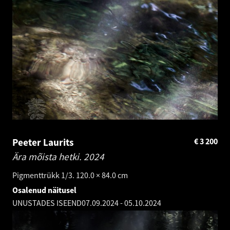
Peeter Laurits
€
3 200
Ära mõista hetki.
2024
Pigmenttrükk 1/3. 120.0 × 84.0 cm
Osalenud näitusel
UNUSTADES ISEEND
07.09.2024
-
05.10.2024