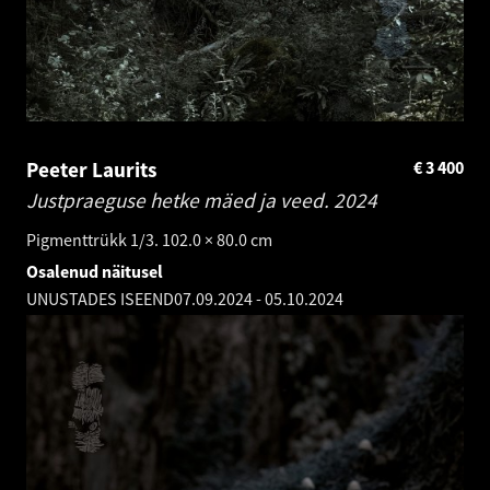
Peeter Laurits
€
3 400
Justpraeguse hetke mäed ja veed.
2024
Pigmenttrükk 1/3. 102.0 × 80.0 cm
Osalenud näitusel
UNUSTADES ISEEND
07.09.2024
-
05.10.2024