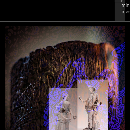
min
mee