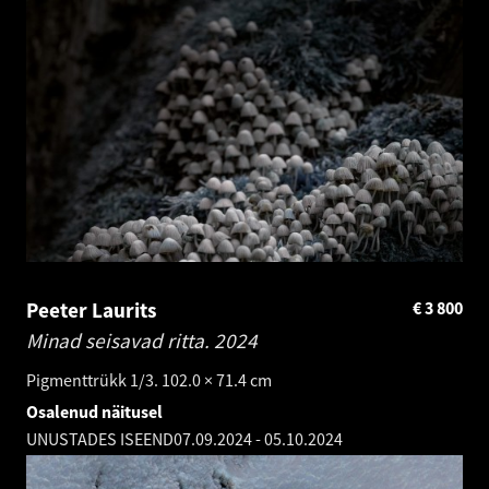
Peeter Laurits
€
3 800
Minad seisavad ritta.
2024
Pigmenttrükk 1/3. 102.0 × 71.4 cm
Osalenud näitusel
UNUSTADES ISEEND
07.09.2024
-
05.10.2024