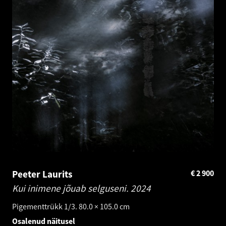
Peeter Laurits
€
2 900
Kui inimene jõuab selguseni.
2024
Pigementtrükk 1/3. 80.0 × 105.0 cm
Osalenud näitusel