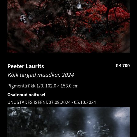
Peeter Laurits
€
4 700
Kõik targad muudkui.
2024
Pigmenttrükk 1/3. 102.0 × 153.0 cm
Osalenud näitusel
UNUSTADES ISEEND
07.09.2024
-
05.10.2024