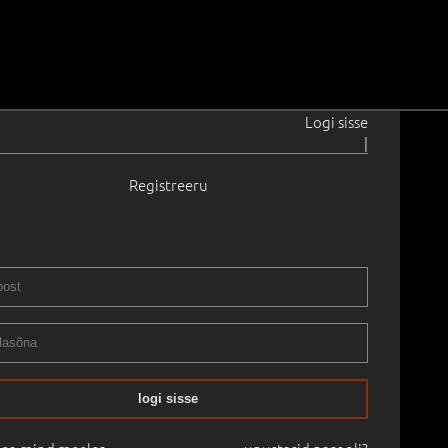
Logi sisse
|
Registreeru
1959
 151.0 cm
Saadavus:
Saadaval
Teos ei asu galeriis,
elnevalt ühendust.
Raamita
logi sisse
D
08.05.2026
-
30.06.2026