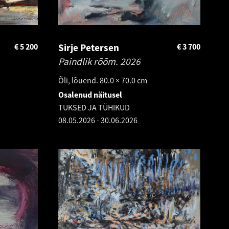
€
5 200
Sirje Petersen
€
3 700
Paindlik rõõm.
2026
Õli, lõuend. 80.0 × 70.0 cm
Osalenud näitusel
TUKSED JA TÜHIKUD
08.05.2026
-
30.06.2026