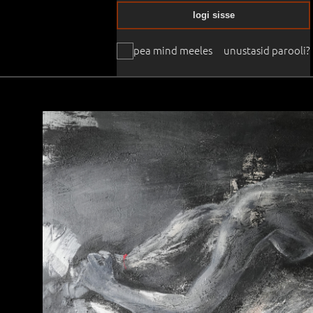
logi sisse
pea mind meeles
unustasid parooli?