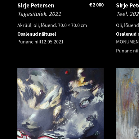
Sirje Petersen
€
2 000
Sirje Pe
Tagasitulek.
2021
Teel.
202
Akrüül, oli, lõuend. 70.0 × 70.0 cm
Õli, lõuend
Osalenud näitusel
Osalenud n
Punane niit
12.05.2021
MONUMEN
Punane nii