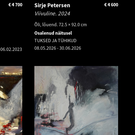
€
4 700
Sirje Petersen
€
4 600
Viivuline.
2024
Õli, lõuend. 72.5 × 92.0 cm
Osalenud näitusel
TUKSED JA TÜHIKUD
08.05.2026
-
30.06.2026
s
06.02.2023