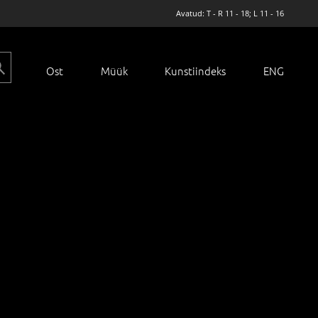
Avatud: T - R 11 - 18; L 11 - 16
Ost
Müük
Kunstiindeks
ENG