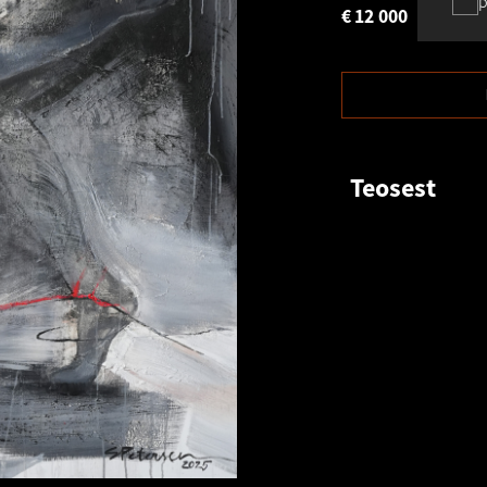
p
€
12 000
Teosest