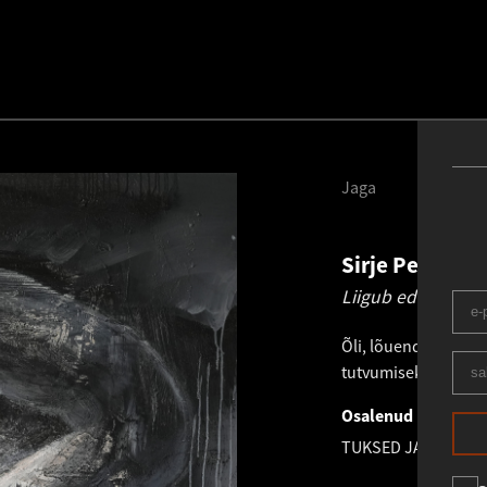
Jaga
Sirje Petersen
Liigub edasi.
2025
Õli, lõuend
.
180.0 ×
tutvumiseks võtke e
Osalenud näitusel
TUKSED JA TÜHIKU