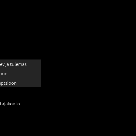
ev ja tulemas
nud
eptsioon
tajakonto