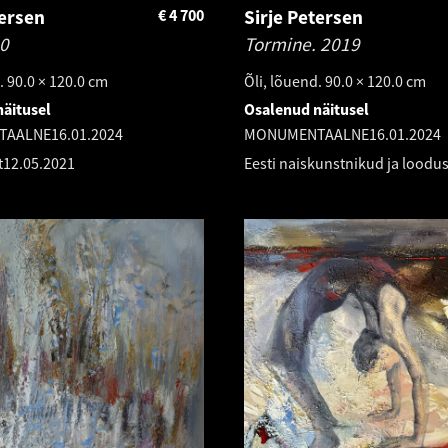
tersen
€
4 700
Sirje Petersen
0
Tormine.
2019
. 90.0 × 120.0 cm
Õli, lõuend. 90.0 × 120.0 cm
äitusel
Osalenud näitusel
TAALNE
16.01.2024
MONUMENTAALNE
16.01.2024
t
12.05.2021
Eesti naiskunstnikud ja loodu