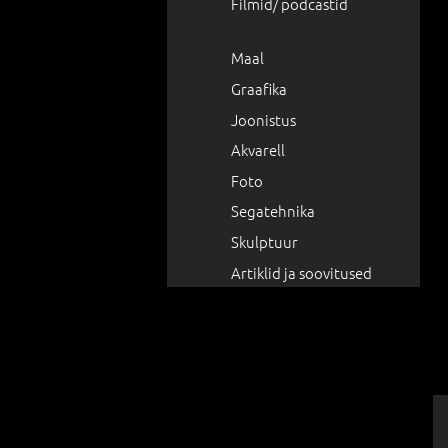
Filmid/ podcastid
Maal
Graafika
Joonistus
Akvarell
Foto
Segatehnika
Skulptuur
Artiklid ja soovitused