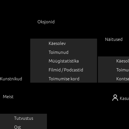
Oksjonid
Näitused
Käesolev
Toimunud
Müügistatistika
Käesol
Filmid / Podcastid
Toimu
Kunstnikud
Toimumise kord
Konts
Meist
Kasu
Tutvustus
Ost