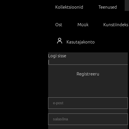
Kollektsioonid
Teenused
Ost
Müük
Kunstiindeks
Kasutajakonto
Logi sisse
|
Registreeru