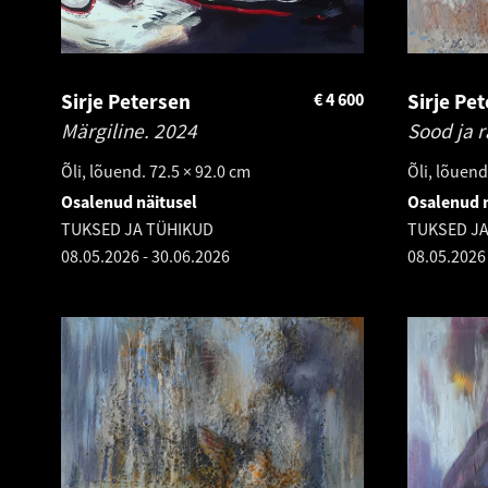
Sirje Petersen
€
4 600
Sirje Pe
Märgiline.
2024
Sood ja r
Õli, lõuend. 72.5 × 92.0 cm
Õli, lõuend
Osalenud näitusel
Osalenud n
TUKSED JA TÜHIKUD
TUKSED J
08.05.2026
-
30.06.2026
08.05.2026