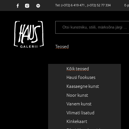
Tel:
(+372) 6 419 471
,
(+372) 52 77 334
E-
Teosed
Kõik teosed
Hausi fookuses
Kaasaegne kunst
Noor kunst
Vanem kunst
Viimati lisatud
Kinkekaart