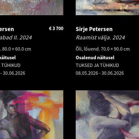
tersen
€
3 700
Sirje Petersen
abad II.
2024
Raamist välja.
2024
. 80.0 × 60.0 cm
Õli, lõuend. 70.0 × 90.0 cm
äitusel
Osalenud näitusel
A TÜHIKUD
TUKSED JA TÜHIKUD
-
30.06.2026
08.05.2026
-
30.06.2026