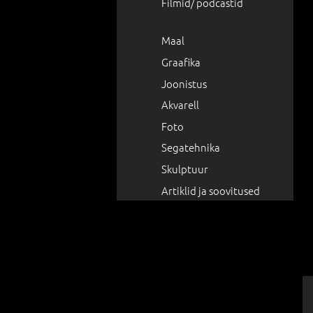
Filmid/ podcastid
Maal
Graafika
Joonistus
Akvarell
Foto
Segatehnika
Skulptuur
Artiklid ja soovitused