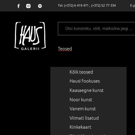
Tel:
(+372) 6 419 471
,
(+372) 52 77 334
E-
Teosed
Kõik teosed
Hausi fookuses
Kaasaegne kunst
Noor kunst
Vanem kunst
Viimati lisatud
Kinkekaart