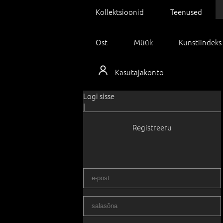
Kollektsioonid
Teenused
Ost
Müük
Kunstiindeks
Kasutajakonto
Logi sisse
|
Registreeru