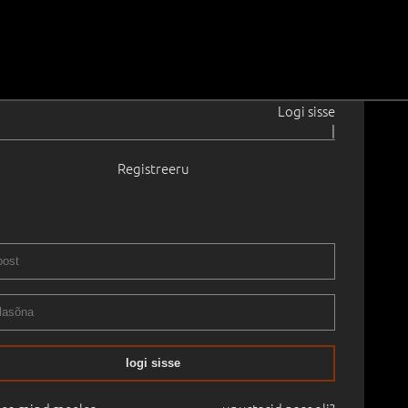
Logi sisse
|
Registreeru
u
1948
2014
 22.8 × 30.5 cm
Saadavus:
Saadaval
Teos asub galeriis.
logi sisse