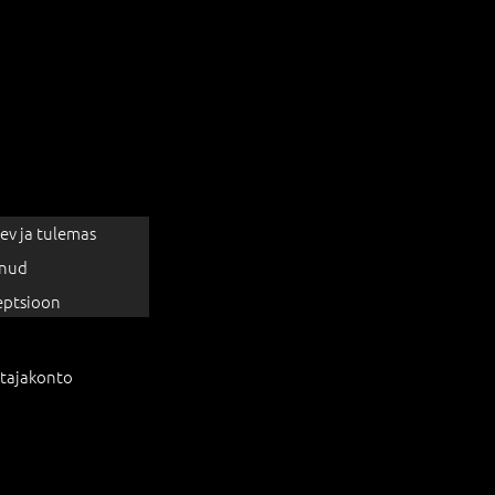
ev ja tulemas
nud
eptsioon
tajakonto