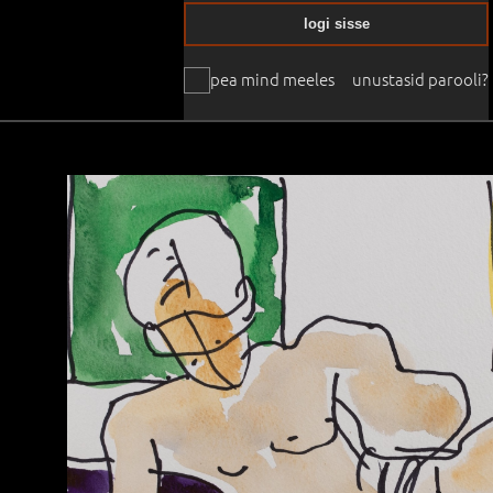
logi sisse
pea mind meeles
unustasid parooli?