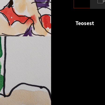
p
Teosest