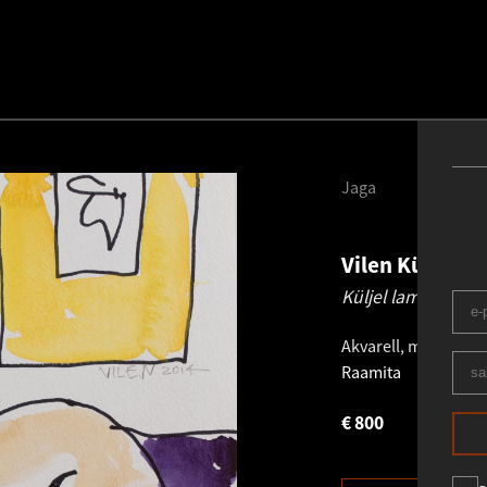
Jaga
Vilen Künnap
Küljel lamav akt.
Akvarell, marker
.
Lm
Raamita
€
800