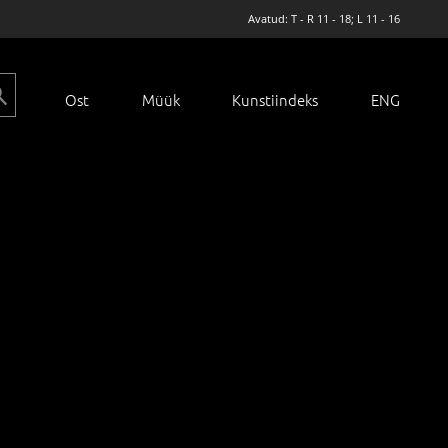
Avatud: T - R 11 - 18; L 11 - 16
Ost
Müük
Kunstiindeks
ENG