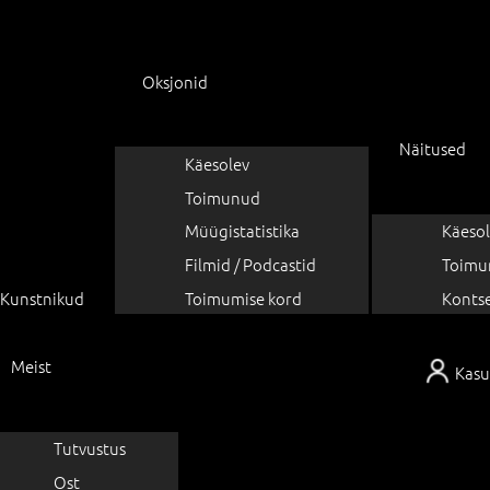
Oksjonid
Näitused
Käesolev
Toimunud
Müügistatistika
Käesol
Filmid / Podcastid
Toimu
Kunstnikud
Toimumise kord
Konts
Meist
Kasu
Tutvustus
Ost