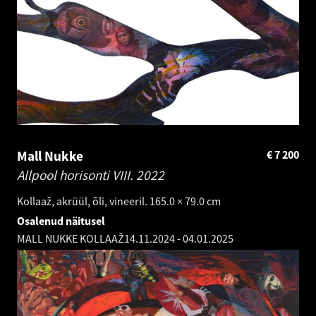
Mall Nukke
€
7 200
Allpool horisonti VIII.
2022
Kollaaž, akrüül, õli, vineeril. 165.0 × 79.0 cm
Osalenud näitusel
MALL NUKKE KOLLAAŽ
14.11.2024
-
04.01.2025