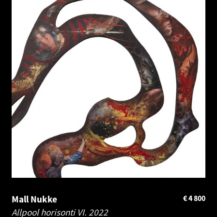
Mall Nukke
€
4 800
Allpool horisonti VI.
2022