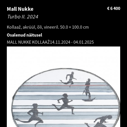
Mall Nukke
€
6 400
Turbo II.
2024
Kollaaž, akrüül, õli, vineeril. 50.0 × 100.0 cm
Osalenud näitusel
MALL NUKKE KOLLAAŽ
14.11.2024
-
04.01.2025