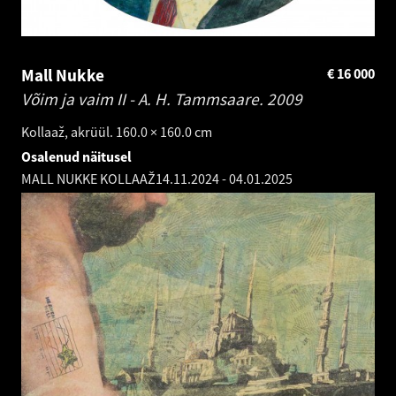
Mall Nukke
€
16 000
Võim ja vaim II - A. H. Tammsaare.
2009
Kollaaž, akrüül. 160.0 × 160.0 cm
Osalenud näitusel
MALL NUKKE KOLLAAŽ
14.11.2024
-
04.01.2025