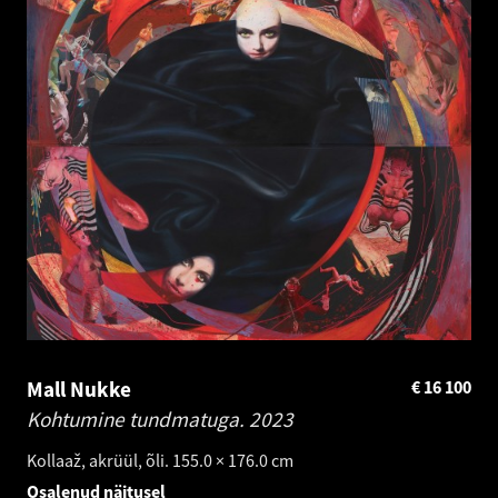
Mall Nukke
€
16 100
Kohtumine tundmatuga.
2023
Kollaaž, akrüül, õli. 155.0 × 176.0 cm
Osalenud näitusel