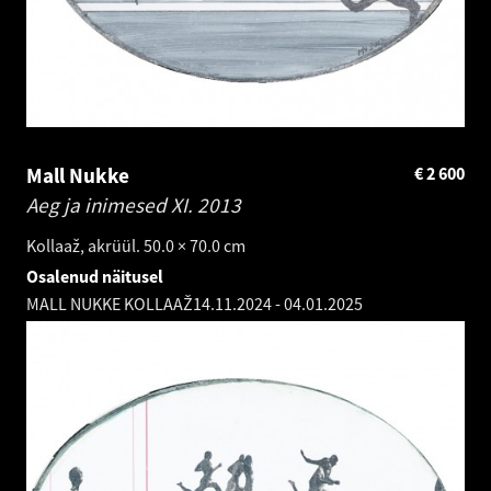
Mall Nukke
€
2 600
Aeg ja inimesed XI.
2013
Kollaaž, akrüül. 50.0 × 70.0 cm
Osalenud näitusel
MALL NUKKE KOLLAAŽ
14.11.2024
-
04.01.2025