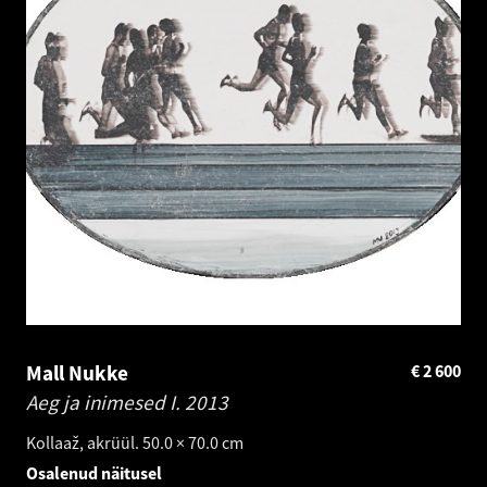
Mall Nukke
€
2 600
Aeg ja inimesed I.
2013
Kollaaž, akrüül. 50.0 × 70.0 cm
Osalenud näitusel