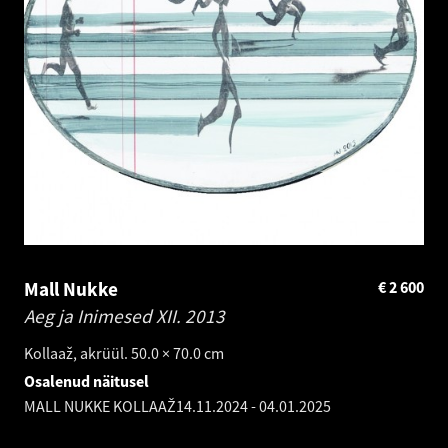
Mall Nukke
€
2 600
Aeg ja Inimesed XII.
2013
Kollaaž, akrüül. 50.0 × 70.0 cm
Osalenud näitusel
MALL NUKKE KOLLAAŽ
14.11.2024
-
04.01.2025