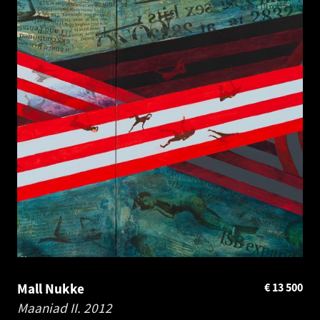
Mall Nukke
€
13 500
Maaniad II.
2012