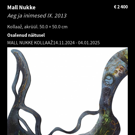
Mall Nukke
€
2 400
Aeg ja inimesed IX.
2013
Kollaaž, akrüül. 50.0 × 50.0 cm
Osalenud näitusel
MALL NUKKE KOLLAAŽ
14.11.2024
-
04.01.2025