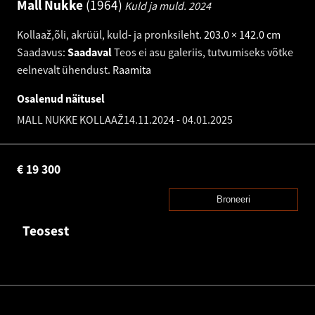
Mall Nukke
1964
Kuld ja muld.
2024
Kollaaž,õli, akrüül, kuld- ja pronksileht
.
203.0 × 142.0 cm
Saadavus:
Saadaval
Teos ei asu galeriis, tutvumiseks võtke
eelnevalt ühendust.
Raamita
Osalenud näitusel
MALL NUKKE KOLLAAŽ
14.11.2024
-
04.01.2025
€
19 300
Broneeri
Teosest