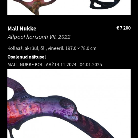
Mall Nukke
€
7 200
Allpool horisonti VII.
2022
Kollaaž, akrüül, õli, vineeril. 197.0 × 78.0 cm
Osalenud näitusel
MALL NUKKE KOLLAAŽ
14.11.2024
-
04.01.2025