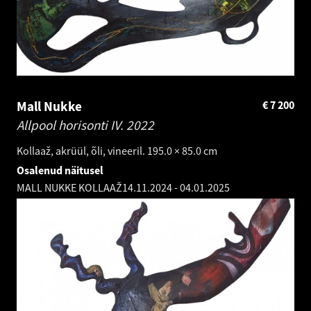
Mall Nukke
€
7 200
Allpool horisonti IV.
2022
Kollaaž, akrüül, õli, vineeril. 195.0 × 85.0 cm
Osalenud näitusel
MALL NUKKE KOLLAAŽ
14.11.2024
-
04.01.2025