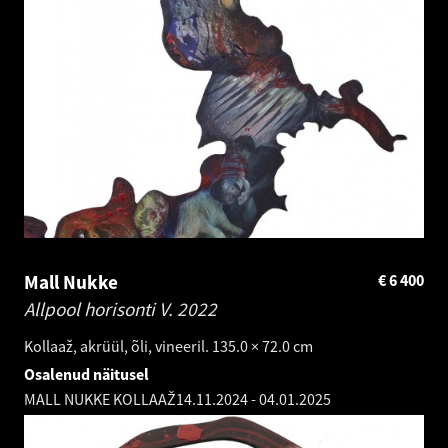
Mall Nukke
€
6 400
Allpool horisonti V.
2022
Kollaaž, akrüül, õli, vineeril. 135.0 × 72.0 cm
Osalenud näitusel
MALL NUKKE KOLLAAŽ
14.11.2024
-
04.01.2025