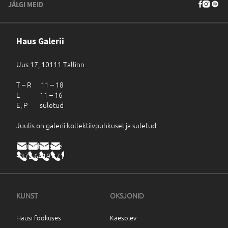
JÄLGI MEID
Haus Galerii
Uus 17, 10111 Tallinn
T – R 11 – 18
L 11 – 16
E, P suletud
Juulis on galerii kollektiivpuhkusel ja suletud
haus@haus.ee
+372 6419 471
KUNST
OKSJONID
Hausi fookuses
Käesolev