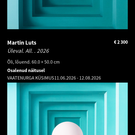
Martin Luts
€
2 300
Üleval. All. .
2026
Õli, lõuend. 60.0 × 50.0 cm
Osalenud näitusel
VAATENURGA KÜSIMUS
11.06.2026
-
12.08.2026