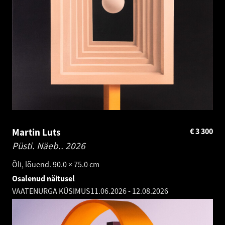
Martin Luts
€
3 300
Püsti. Näeb..
2026
Õli, lõuend. 90.0 × 75.0 cm
Osalenud näitusel
VAATENURGA KÜSIMUS
11.06.2026
-
12.08.2026