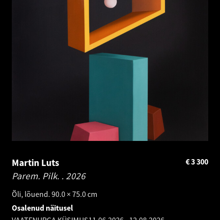
Martin Luts
€
3 300
Parem. Pilk. .
2026
Õli, lõuend. 90.0 × 75.0 cm
Osalenud näitusel