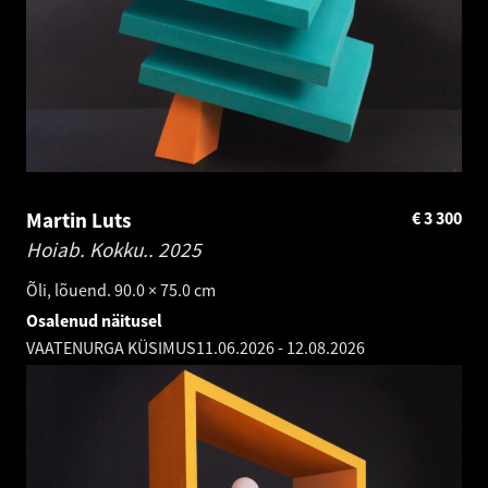
Martin Luts
€
3 300
Hoiab. Kokku..
2025
Õli, lõuend. 90.0 × 75.0 cm
Osalenud näitusel
VAATENURGA KÜSIMUS
11.06.2026
-
12.08.2026