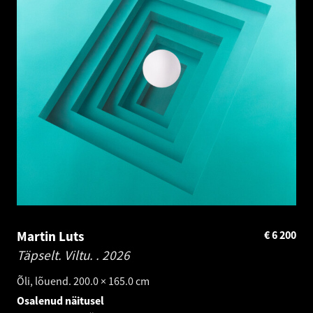
Martin Luts
€
6 200
Täpselt. Viltu. .
2026
Õli, lõuend. 200.0 × 165.0 cm
Osalenud näitusel