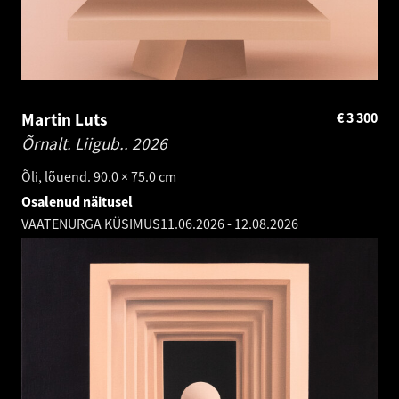
Martin Luts
€
3 300
Õrnalt. Liigub..
2026
Õli, lõuend. 90.0 × 75.0 cm
Osalenud näitusel
VAATENURGA KÜSIMUS
11.06.2026
-
12.08.2026