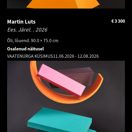
Martin Luts
€
3 300
Ees. Järel. .
2026
Õli, lõuend. 90.0 × 75.0 cm
Osalenud näitusel
VAATENURGA KÜSIMUS
11.06.2026
-
12.08.2026