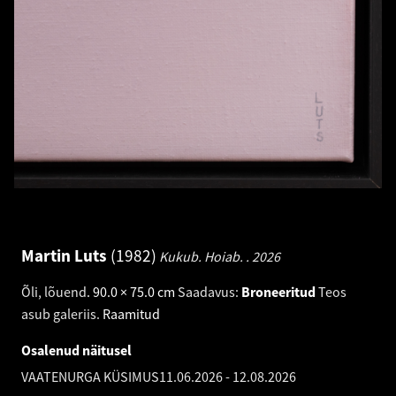
Martin Luts
1982
Kukub. Hoiab. .
2026
Õli, lõuend
.
90.0 × 75.0 cm
Saadavus:
Broneeritud
Teos
asub galeriis.
Raamitud
Osalenud näitusel
VAATENURGA KÜSIMUS
11.06.2026
-
12.08.2026