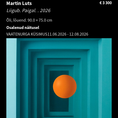
Martin Luts
€
3 300
Liigub. Paigal. .
2026
Õli, lõuend. 90.0 × 75.0 cm
Osalenud näitusel
VAATENURGA KÜSIMUS
11.06.2026
-
12.08.2026