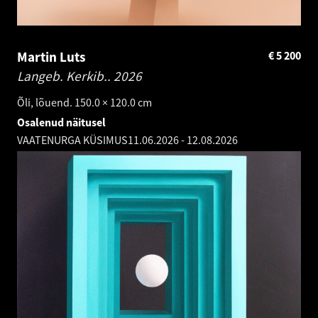
Martin Luts
€
5 200
Langeb. Kerkib..
2026
Õli, lõuend. 150.0 × 120.0 cm
Osalenud näitusel
VAATENURGA KÜSIMUS
11.06.2026
-
12.08.2026