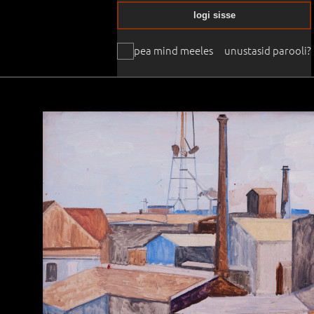
logi sisse
pea mind meeles
unustasid parooli?