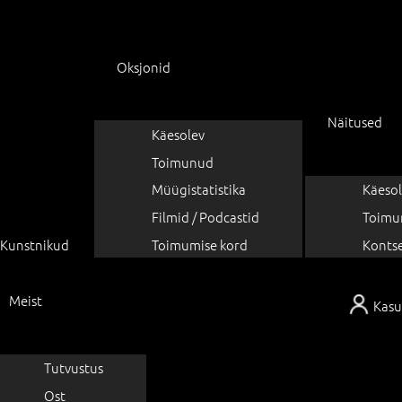
Oksjonid
Näitused
Käesolev
Toimunud
Müügistatistika
Käesol
Filmid / Podcastid
Toimu
Kunstnikud
Toimumise kord
Konts
Meist
Kasu
Tutvustus
Ost