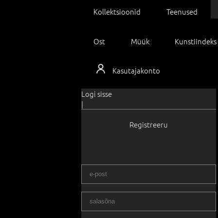
Kollektsioonid
Teenused
Ost
Müük
Kunstiindeks
Kasutajakonto
Logi sisse
|
Registreeru