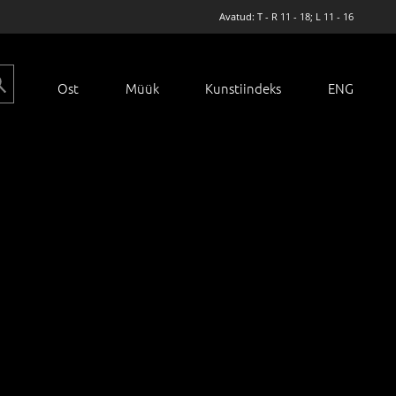
Avatud: T - R 11 - 18; L 11 - 16
Ost
Müük
Kunstiindeks
ENG