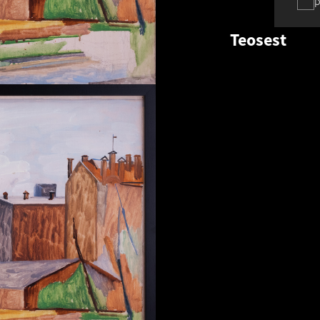
p
Teosest