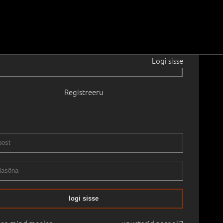
Logi sisse
|
Registreeru
924–1974
1970
72.0 cm
Saadavus:
Ei ole saadaval
Raamitud
ROODE 100
22.11.2024
-
07.01.2025
logi sisse