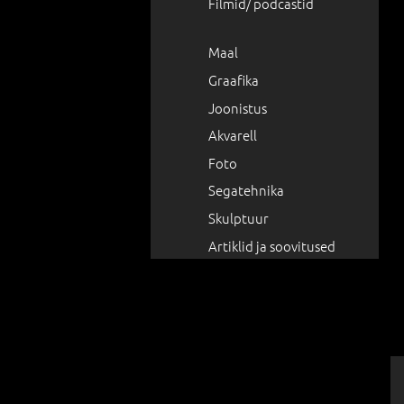
Filmid/ podcastid
Maal
Graafika
Joonistus
Akvarell
Foto
Segatehnika
Skulptuur
Artiklid ja soovitused