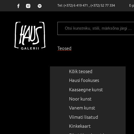
Tel:
(+372) 6 419 471
,
(+372) 52 77 334
E-
Teosed
Kõik teosed
Hausi fookuses
Kaasaegne kunst
Noor kunst
Vanem kunst
Viimati lisatud
Kinkekaart