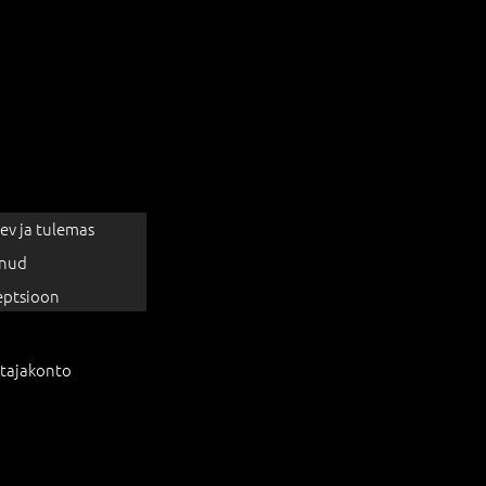
ev ja tulemas
nud
eptsioon
tajakonto