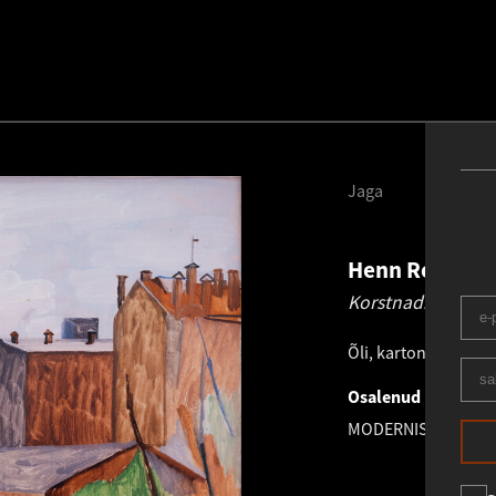
Jaga
Henn Roode
1
Korstnad.
1966 - 
Õli, kartong
.
49.0 × 
Osalenud näitusel
MODERNIST HENN 