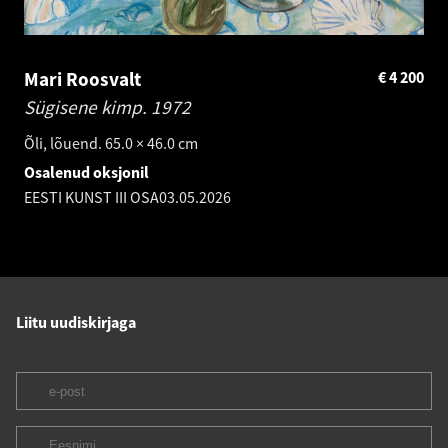
Mari Roosvalt
€
4 200
Sügisene kimp.
1972
Õli, lõuend. 65.0 × 46.0 cm
Osalenud oksjonil
EESTI KUNST III OSA
03.05.2026
Liitu uudiskirjaga