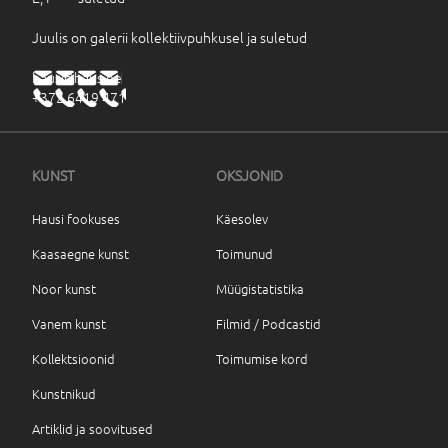
Juulis on galerii kollektiivpuhkusel ja suletud
haus@haus.ee
+372 6419 471
KUNST
OKSJONID
Hausi fookuses
Käesolev
Kaasaegne kunst
Toimunud
Noor kunst
Müügistatistika
Vanem kunst
Filmid / Podcastid
Kollektsioonid
Toimumise kord
Kunstnikud
Artiklid ja soovitused