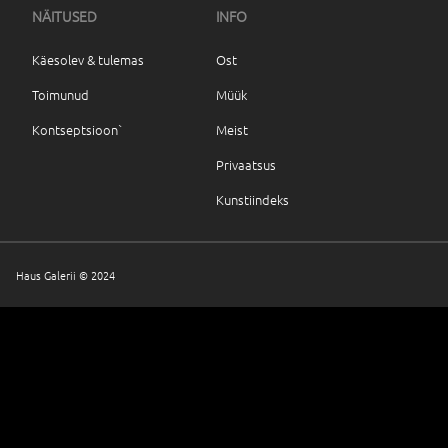
NÄITUSED
INFO
Käesolev & tulemas
Ost
Toimunud
Müük
Kontseptsioon`
Meist
Privaatsus
Kunstiindeks
Haus Galerii © 2024