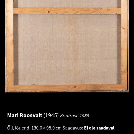
Mari Roosvalt
1945
Kontrast.
1989
Õli, lõuend
.
130.0 × 98.0 cm
Saadavus:
Ei ole saadaval