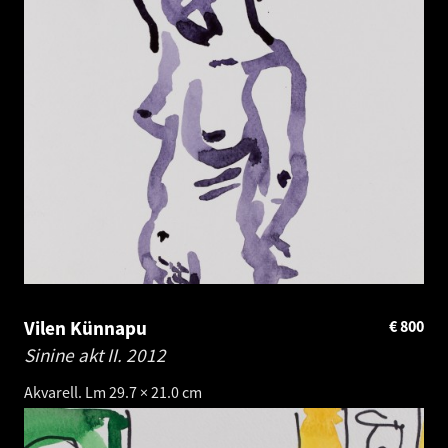
Vilen Künnapu
€
800
Sinine akt II.
2012
Akvarell. Lm 29.7 × 21.0 cm