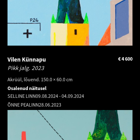
Vilen Künnapu
€
4 600
Pikk jalg.
2023
Akrüül, lõuend. 150.0 × 60.0 cm
Osalenud näitusel
SELLINE LINN
09.08.2024
-
04.09.2024
ÕNNE PEALINN
28.06.2023