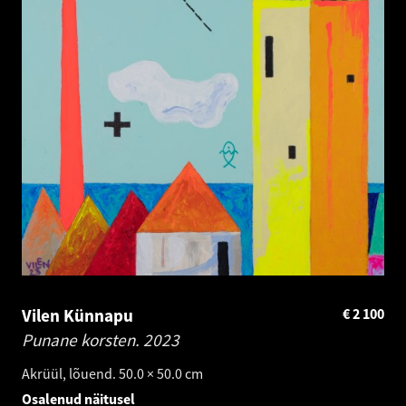
Vilen Künnapu
€
2 100
Punane korsten.
2023
Akrüül, lõuend. 50.0 × 50.0 cm
Osalenud näitusel