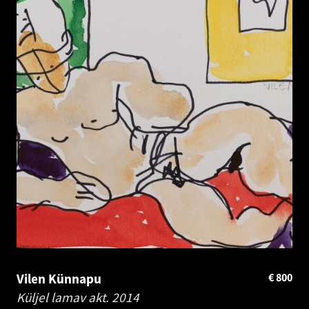
Vilen Künnapu
€
800
Küljel lamav akt.
2014