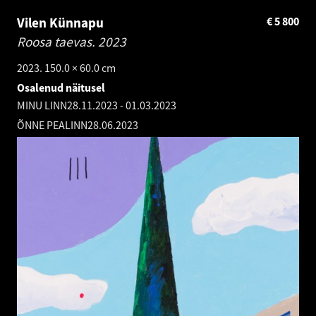
Vilen Künnapu
€
5 800
Roosa taevas.
2023
2023. 150.0 × 60.0 cm
Osalenud näitusel
MINU LINN
28.11.2023
-
01.03.2023
ÕNNE PEALINN
28.06.2023