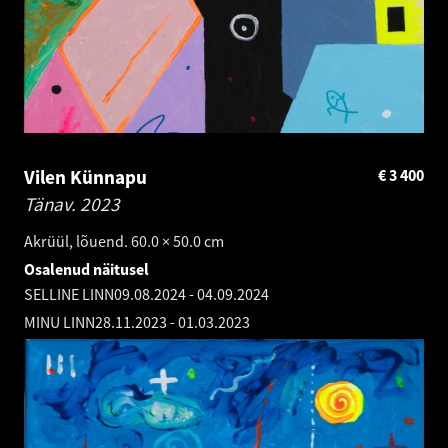
Vilen Künnapu
€
3 400
Tänav.
2023
Akrüül, lõuend. 60.0 × 50.0 cm
Osalenud näitusel
SELLINE LINN
09.08.2024
-
04.09.2024
MINU LINN
28.11.2023
-
01.03.2023