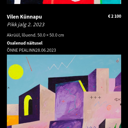
Vilen Künnapu
€
2 100
Pikk jalg 2.
2023
Akrüül, lõuend. 50.0 × 50.0 cm
Osalenud näitusel
ÕNNE PEALINN
28.06.2023