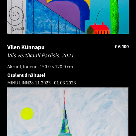
Vilen Künnapu
€
6 400
Viis vertikaali Pariisis.
2021
Akrüül, lõuend. 150.0 × 120.0 cm
Osalenud näitusel
MINU LINN
28.11.2023
-
01.03.2023