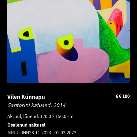
Vilen Künnapu
€
6 100
Santorini katused.
2014
Akrüül, lõuend. 120.0 × 150.0 cm
Osalenud näitusel
MINU LINN
28.11.2023
-
01.03.2023