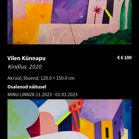
Vilen Künnapu
€
6 100
Kindlus.
2020
Akrüül, lõuend. 120.0 × 150.0 cm
Osalenud näitusel
MINU LINN
28.11.2023
-
01.03.2023