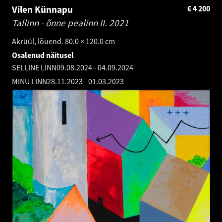
Vilen Künnapu
€
4 200
Tallinn - õnne pealinn II.
2021
Akrüül, lõuend. 80.0 × 120.0 cm
Osalenud näitusel
SELLINE LINN
09.08.2024
-
04.09.2024
MINU LINN
28.11.2023
-
01.03.2023