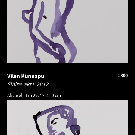
Vilen Künnapu
€
800
Sinine akt I.
2012
Akvarell. Lm 29.7 × 21.0 cm