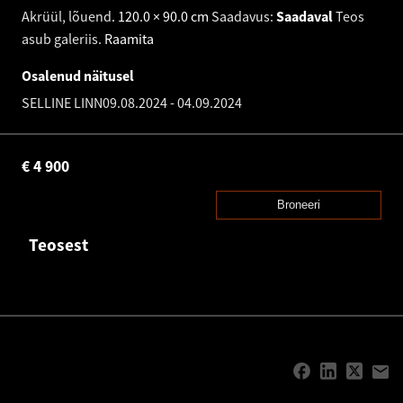
Akrüül, lõuend
.
120.0 × 90.0 cm
Saadavus:
Saadaval
Teos
asub galeriis.
Raamita
Osalenud näitusel
SELLINE LINN
09.08.2024
-
04.09.2024
€
4 900
Broneeri
Teosest