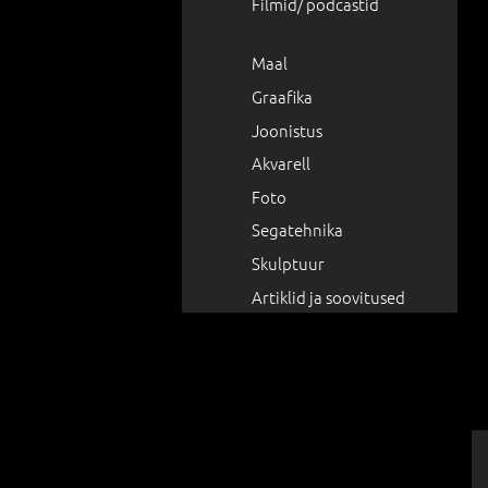
Filmid/ podcastid
Maal
Graafika
Joonistus
Akvarell
Foto
Segatehnika
Skulptuur
Artiklid ja soovitused