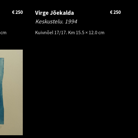
€
250
Virge Jõekalda
€
250
Keskustelu.
1994
0 cm
Kuivnõel 17/17. Km 15.5 × 12.0 cm