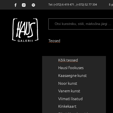
Tel:
(+372) 6 419 471
,
(+372) 52 77 334
E-
Teosed
Kõik teosed
Hausi fookuses
Kaasaegne kunst
Noor kunst
Vanem kunst
Viimati lisatud
Kinkekaart