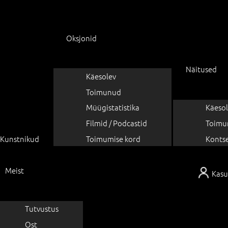
Oksjonid
Näitused
Käesolev
Toimunud
Müügistatistika
Käesol
Filmid / Podcastid
Toimu
Kunstnikud
Toimumise kord
Konts
Meist
Kasu
Tutvustus
Ost