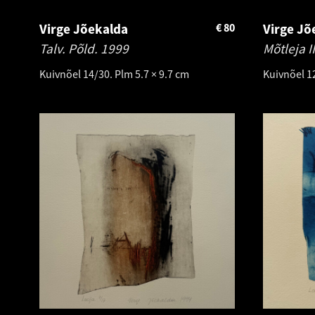
Virge Jõekalda
€
80
Virge Jõ
Talv. Põld.
1999
Mõtleja I
Kuivnõel 14/30. Plm 5.7 × 9.7 cm
Kuivnõel 1