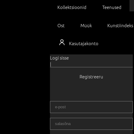
Kollektsioonid
Teenused
Ost
Müük
Kunstiindeks
Kasutajakonto
Logi sisse
|
Registreeru