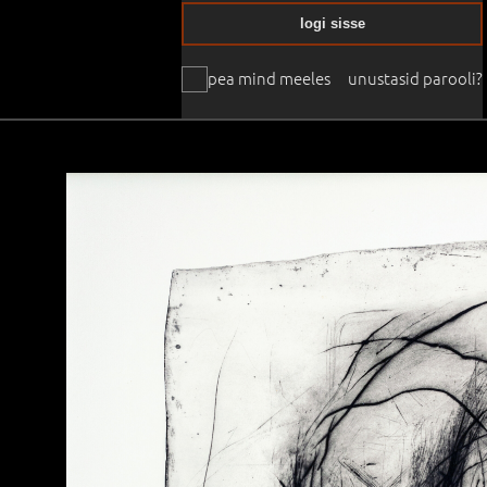
logi sisse
pea mind meeles
unustasid parooli?