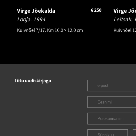
Virge Jõekalda
€
250
Virge Jõ
Looja.
1994
Leitsak.
Kuivnõel 7/17. Km 16.0 × 12.0 cm
Kuivnõel 1
Liitu uudiskirjaga