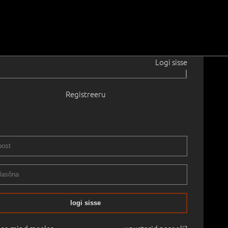
Logi sisse
|
Registreeru
a
1963
e.
1995
 56.0 cm
Saadavus:
Müüdud
Teos asub galeriis.
Raamita
5
-
10.12.2025
logi sisse