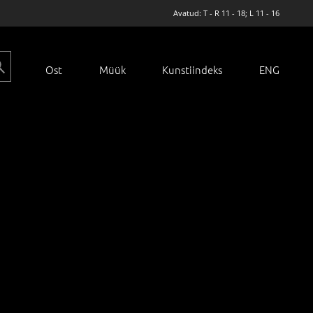
Avatud: T - R 11 - 18; L 11 - 16
Ost
Müük
Kunstiindeks
ENG