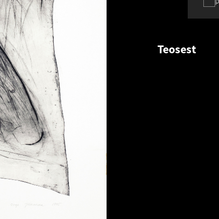
p
Teosest