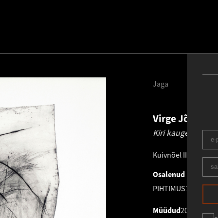
Jaga
Virge Jõekald
Kiri kaugelt. Reed
Kuivnõel IIAP
.
76.3 ×
Osalenud näitusel
PIHTIMUS
18.11.202
Müüdud
2025