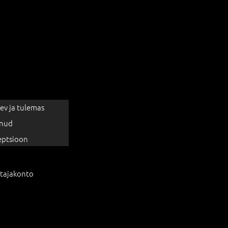
ev ja tulemas
nud
eptsioon
tajakonto