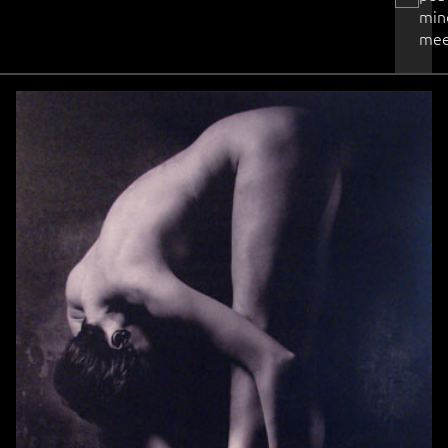
min
mee