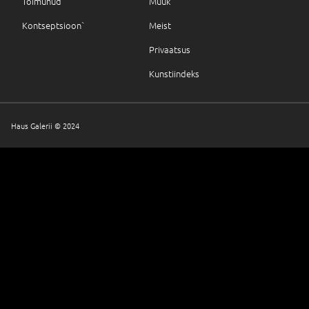
Toimunud
Müük
Kontseptsioon`
Meist
Privaatsus
Kunstiindeks
Haus Galerii © 2024