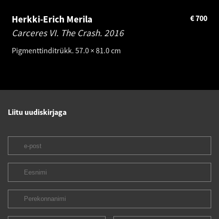
Herkki-Erich Merila
€
700
Carceres VI. The Crash.
2016
Pigmenttinditrükk. 57.0 × 81.0 cm
Liitu uudiskirjaga