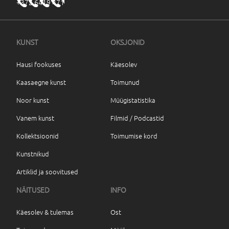
+372 6419 471
KUNST
OKSJONID
Hausi fookuses
Käesolev
Kaasaegne kunst
Toimunud
Noor kunst
Müügistatistika
Vanem kunst
Filmid / Podcastid
Kollektsioonid
Toimumise kord
Kunstnikud
Artiklid ja soovitused
NÄITUSED
INFO
Käesolev & tulemas
Ost