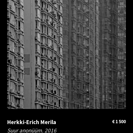
Herkki-Erich Merila
€
1 500
Suur anonüüm.
2016