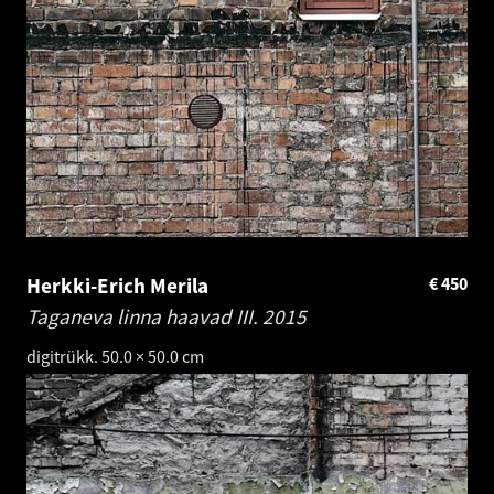
Herkki-Erich Merila
€
450
Taganeva linna haavad III.
2015
digitrükk. 50.0 × 50.0 cm