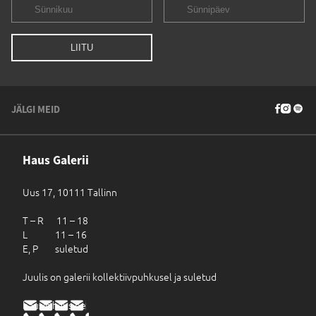
JÄLGI MEID
Haus Galerii
Uus 17, 10111 Tallinn
T – R 11 – 18
L 11 – 16
E, P suletud
Juulis on galerii kollektiivpuhkusel ja suletud
haus@haus.ee