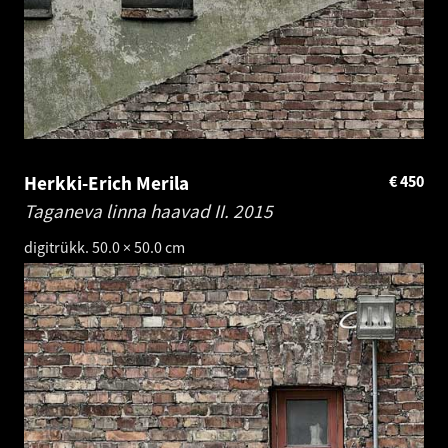
Herkki-Erich Merila
€
450
Taganeva linna haavad II.
2015
digitrükk. 50.0 × 50.0 cm