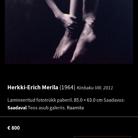
Herkki-Erich Merila
1964
Kinbaku VIII.
2011
Lamineeritud fototrükk paberil
.
85.0 × 63.0 cm
Saadavus:
Saadaval
Teos asub galeriis.
Raamita
€
800