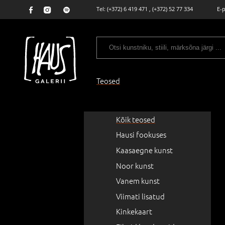
Tel:
(+372) 6 419 471
,
(+372) 52 77 334
E-
Teosed
Kõik teosed
Hausi fookuses
Kaasaegne kunst
Noor kunst
Vanem kunst
Viimati lisatud
Kinkekaart