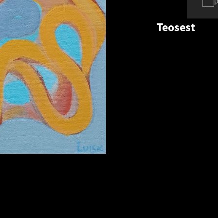
p
Teosest