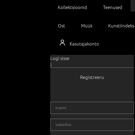
Kollektsioonid
Teenused
Ost
Müük
Kunstiindeks
Kasutajakonto
Logi sisse
|
Registreeru