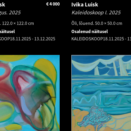
isk
€
4 000
Ivika Luisk
gus.
2025
Kaleidoskoop I.
2025
. 122.0 × 122.0 cm
Õli, lõuend. 50.0 × 50.0 cm
äitusel
Osalenud näitusel
KOOP
18.11.2025
-
13.12.2025
KALEIDOSKOOP
18.11.2025
-
1