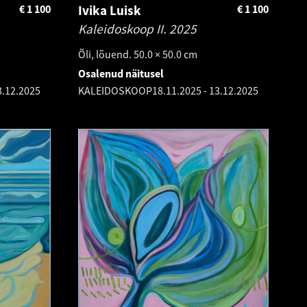
€
1 100
Ivika Luisk
€
1 100
Kaleidoskoop II.
2025
Õli, lõuend. 50.0 × 50.0 cm
Osalenud näitusel
3.12.2025
KALEIDOSKOOP
18.11.2025
-
13.12.2025