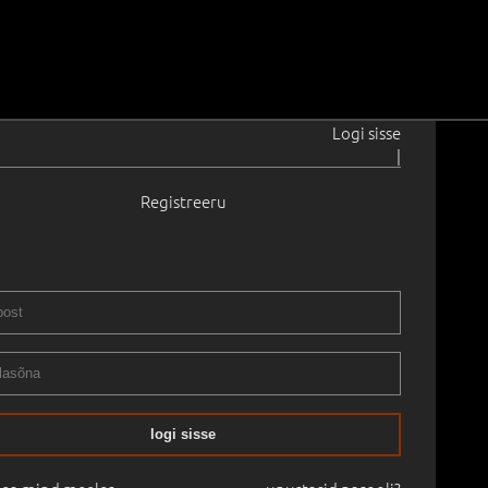
Logi sisse
|
Registreeru
69
5
0.0 cm
Saadavus:
Ei ole saadaval
Raamita
11.2025
-
13.12.2025
logi sisse