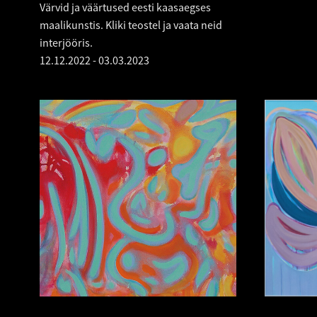
Värvid ja väärtused eesti kaasaegses
maalikunstis. Kliki teostel ja vaata neid
interjööris.
12.12.2022
-
03.03.2023