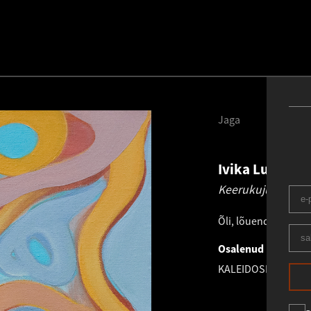
Jaga
Ivika Luisk
19
Keerukuju II.
202
Õli, lõuend
.
40.0 × 4
Osalenud näitusel
KALEIDOSKOOP
18.