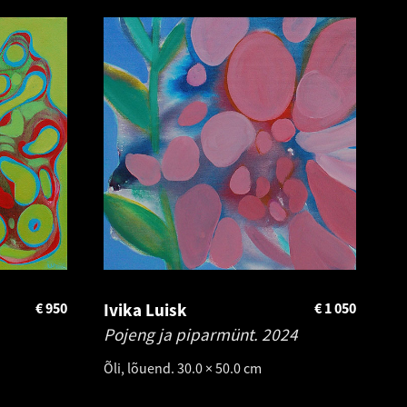
€
950
Ivika Luisk
€
1 050
Pojeng ja piparmünt.
2024
Õli, lõuend. 30.0 × 50.0 cm