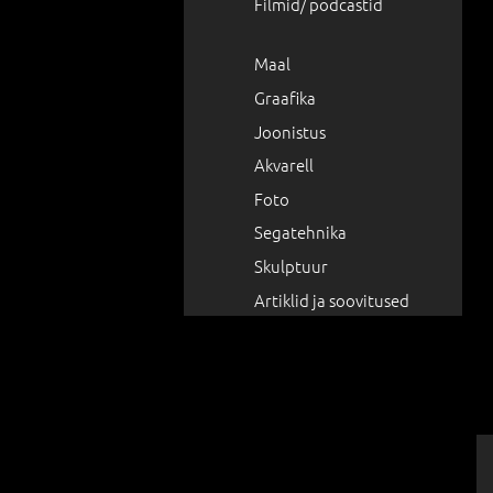
Filmid/ podcastid
Maal
Graafika
Joonistus
Akvarell
Foto
Segatehnika
Skulptuur
Artiklid ja soovitused