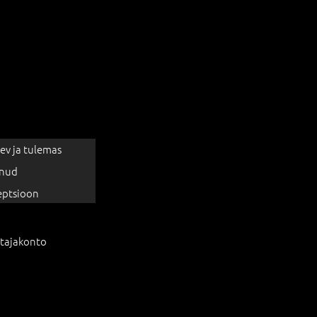
ev ja tulemas
nud
eptsioon
tajakonto