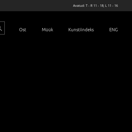
Avatud: T - R 11 - 18; L 11 - 16
Ost
Müük
Kunstiindeks
ENG