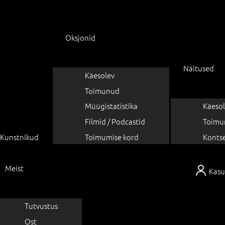
Oksjonid
Näitused
Käesolev
Toimunud
Müügistatistika
Käesol
Filmid / Podcastid
Toimu
Kunstnikud
Toimumise kord
Konts
Meist
Kasu
Tutvustus
Ost