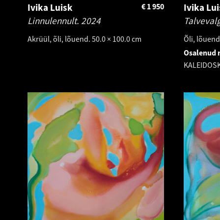
Ivika Luisk
€
1 950
Ivika Lu
Linnulennult.
2024
Talveval
Akrüül, õli, lõuend. 50.0 × 100.0 cm
Õli, lõuend
Osalenud n
KALEIDOS