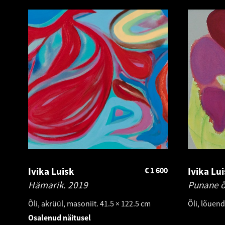
Ivika Luisk
€
1 600
Ivika Lu
Hämarik.
2019
Punane õ
Õli, akrüül, masoniit. 41.5 × 122.5 cm
Õli, lõuend
Osalenud näitusel