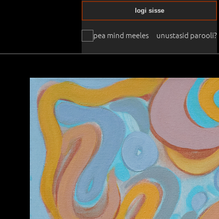
logi sisse
pea mind meeles
unustasid parooli?